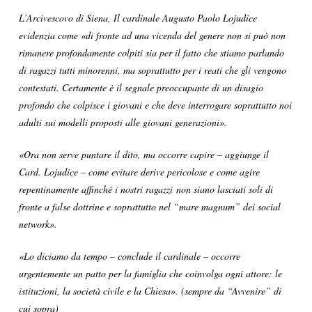
L’Arcivescovo di Siena, Il cardinale Augusto Paolo Lojudice
evidenzia come «di fronte ad una vicenda del genere non si può non
rimanere profondamente colpiti sia per il fatto che stiamo parlando
di ragazzi tutti minorenni
, ma soprattutto per i reati che gli vengono
contestati. Certamente è il segnale preoccupante di un disagio
profondo che colpisce i giovani e che deve interrogare soprattutto noi
adulti sui modelli proposti alle giovani generazioni».
«Ora non serve puntare il dito, ma occorre capire – aggiunge il
Card. Lojudice – come evitare derive pericolose e come agire
repentinamente affinché i nostri ragazzi non siano lasciati soli di
fronte a false dottrine e soprattutto nel “mare magnum” dei social
network».
«Lo diciamo da tempo – conclude il cardinale – occorre
urgentemente un patto per la famiglia che coinvolga ogni attore: le
istituzioni, la società civile e la Chiesa». (sempre da “Avvenire” di
cui sopra)