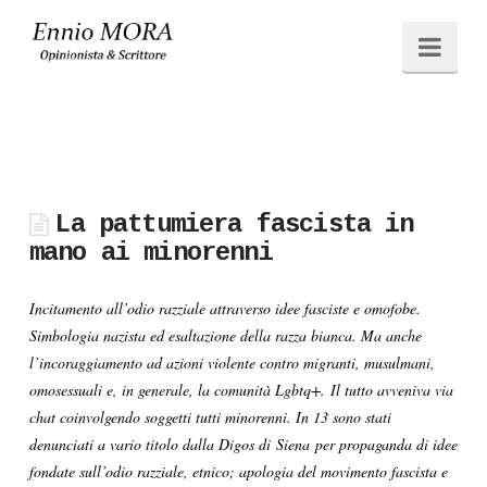
Ennio
Navi
MORA
La pattumiera fascista in
mano ai minorenni
Incitamento all’odio razziale attraverso idee fasciste e omofobe.
Simbologia nazista ed esaltazione della razza bianca. Ma anche
l’incoraggiamento ad azioni violente contro migranti, musulmani,
omosessuali e, in generale, la comunità Lgbtq+. Il tutto avveniva via
chat coinvolgendo soggetti tutti minorenni. In 13 sono stati
denunciati a vario titolo dalla Digos di Siena per propaganda di idee
fondate sull’odio razziale, etnico; apologia del movimento fascista e