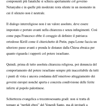
componenti più fanatiche si schiera apertamente col governo
Netanyahu e in quelle più moderate resta silente in un momento in
cui il silenzio non è neutrale.
Il dialogo interreligioso non è un valore assoluto, deve essere
impostato e portato avanti nella chiarezza e senza infingimenti. Così
come papa Francesco ebbe il coraggio di definire il patriarca
ortodosso Kirill come il chierichetto di Putin, papa Leone faccia un
ulteriore passo avanti e prenda le distanze dalla Chiesa ebraica per
quanto riguarda i rapporti col potere israeliano.
Quindi, prima di tutto assoluta chiarezza religiosa, poi denuncia del
comportamento del potere israeliano sempre più inaccettabile da tutti
i punti di vista e ancora condanna dell’omertoso atteggiamento dei
governi europei nonché aperta e concreta condivisione delle ferite
inferte al popolo palestinese.
Schiettezza evangelica a trecentosessanta gradi: non si tratta di
tornare ai “perfidi ebrei” del Venerdì Santo, ma di invitarli a