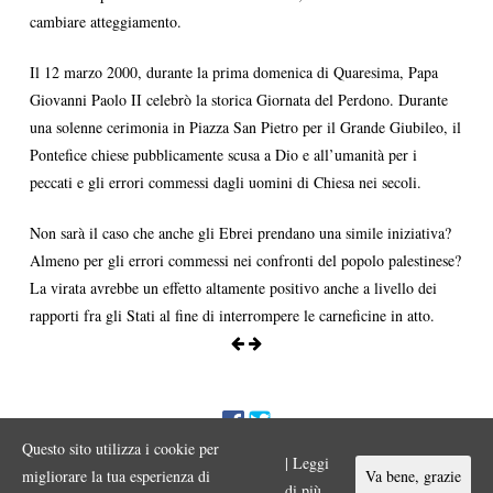
cambiare atteggiamento.
Il 12 marzo 2000, durante la prima domenica di Quaresima, Papa
Giovanni Paolo II celebrò la storica Giornata del Perdono. Durante
una solenne cerimonia in Piazza San Pietro per il Grande Giubileo, il
Pontefice chiese pubblicamente scusa a Dio e all’umanità per i
peccati e gli errori commessi dagli uomini di Chiesa nei secoli.
Non sarà il caso che anche gli Ebrei prendano una simile iniziativa?
Almeno per gli errori commessi nei confronti del popolo palestinese?
La virata avrebbe un effetto altamente positivo anche a livello dei
rapporti fra gli Stati al fine di interrompere le carneficine in atto.
Questo sito utilizza i cookie per
ENNIO MORA © 2017 Iniziativa editoriale a scopo divulgativo
| Leggi
Vietata ogni riproduzione o duplicazione con qualsiasi mezzo a scopo
migliorare la tua esperienza di
Va bene, grazie
commerciale.
di più.