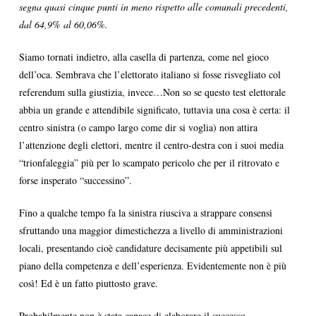
segna quasi cinque punti in meno rispetto alle comunali precedenti,
dal 64,9% al 60,06%.
Siamo tornati indietro, alla casella di partenza, come nel gioco
dell’oca. Sembrava che l’elettorato italiano si fosse risvegliato col
referendum sulla giustizia, invece…Non so se questo test elettorale
abbia un grande e attendibile significato, tuttavia una cosa è certa: il
centro sinistra (o campo largo come dir si voglia) non attira
l’attenzione degli elettori, mentre il centro-destra con i suoi media
“trionfaleggia” più per lo scampato pericolo che per il ritrovato e
forse insperato “successino”.
Fino a qualche tempo fa la sinistra riusciva a strappare consensi
sfruttando una maggior dimestichezza a livello di amministrazioni
locali, presentando cioè candidature decisamente più appetibili sul
piano della competenza e dell’esperienza. Evidentemente non è più
così! Ed è un fatto piuttosto grave.
Probabilmente non è stata capace di elaborare il successo