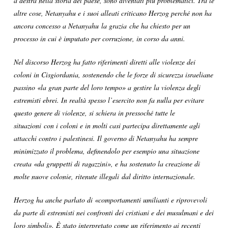
a destra nella storia del paese, sono diventati più problematici. Tra le
altre cose, Netanyahu e i suoi alleati criticano Herzog perché non ha
ancora concesso a Netanyahu la grazia che ha chiesto per un
processo in cui è imputato per corruzione, in corso da anni.
Nel discorso Herzog ha fatto riferimenti diretti alle violenze dei
coloni in Cisgiordania, sostenendo che le forze di sicurezza israeliane
passino «la gran parte del loro tempo» a gestire la violenza degli
estremisti ebrei. In realtà spesso l’esercito non fa nulla per evitare
questo genere di violenze, si schiera in pressoché tutte le
situazioni con i coloni e in molti casi partecipa direttamente agli
attacchi contro i palestinesi. Il governo di Netanyahu ha sempre
minimizzato il problema, definendolo per esempio una situazione
creata «da gruppetti di ragazzini», e ha sostenuto la creazione di
molte nuove colonie, ritenute illegali dal diritto internazionale.
Herzog ha anche parlato di «comportamenti umilianti e riprovevoli
da parte di estremisti nei confronti dei cristiani e dei musulmani e dei
loro simboli». È stato interpretato come un riferimento ai recenti