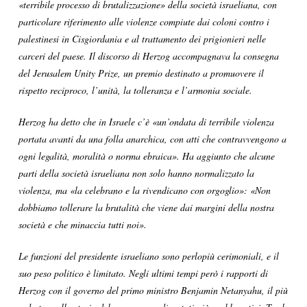
«terribile processo di brutalizzazione» della società israeliana, con
particolare riferimento alle violenze compiute dai coloni contro i
palestinesi in Cisgiordania e al trattamento dei prigionieri nelle
carceri del paese. Il discorso di Herzog accompagnava la consegna
del Jerusalem Unity Prize, un premio destinato a promuovere il
rispetto reciproco, l’unità, la tolleranza e l’armonia sociale.
Herzog ha detto che in Israele c’è «un’ondata di terribile violenza
portata avanti da una folla anarchica, con atti che contravvengono a
ogni legalità, moralità o norma ebraica». Ha aggiunto che alcune
parti della società israeliana non solo hanno normalizzato la
violenza, ma «la celebrano e la rivendicano con orgoglio»: «Non
dobbiamo tollerare la brutalità che viene dai margini della nostra
società e che minaccia tutti noi».
Le funzioni del presidente israeliano sono perlopiù cerimoniali, e il
suo peso politico è limitato. Negli ultimi tempi però i rapporti di
Herzog con il governo del primo ministro Benjamin Netanyahu, il più