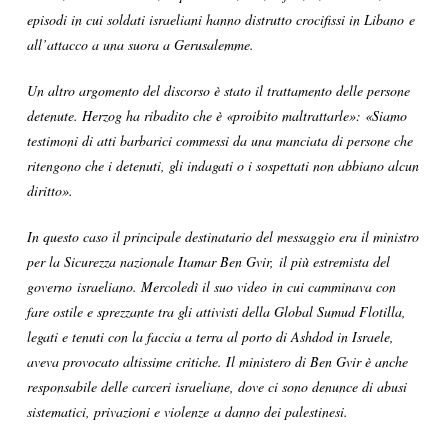
episodi in cui soldati israeliani hanno distrutto crocifissi in Libano e
all’attacco a una suora a Gerusalemme.
Un altro argomento del discorso è stato il trattamento delle persone
detenute. Herzog ha ribadito che è «proibito maltrattarle»: «Siamo
testimoni di atti barbarici commessi da una manciata di persone che
ritengono che i detenuti, gli indagati o i sospettati non abbiano alcun
diritto».
In questo caso il principale destinatario del messaggio era il ministro
per la Sicurezza nazionale Itamar Ben Gvir, il più estremista del
governo israeliano. Mercoledì il suo video in cui camminava con
fare ostile e sprezzante tra gli attivisti della Global Sumud Flotilla,
legati e tenuti con la faccia a terra al porto di Ashdod in Israele,
aveva provocato altissime critiche. Il ministero di Ben Gvir è anche
responsabile delle carceri israeliane, dove ci sono denunce di abusi
sistematici, privazioni e violenze a danno dei palestinesi.