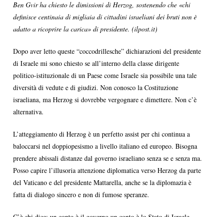
Ben Gvir ha chiesto le dimissioni di Herzog, sostenendo che «chi
definisce centinaia di migliaia di cittadini israeliani dei bruti non è
adatto a ricoprire la carica» di presidente. (ilpost.it)
Dopo aver letto queste “coccodrillesche” dichiarazioni del presidente
di Israele mi sono chiesto se all’interno della classe dirigente
politico-istituzionale di un Paese come Israele sia possibile una tale
diversità di vedute e di giudizi. Non conosco la Costituzione
israeliana, ma Herzog si dovrebbe vergognare e dimettere. Non c’è
alternativa.
L’atteggiamento di Herzog è un perfetto assist per chi continua a
baloccarsi nel doppiopesismo a livello italiano ed europeo. Bisogna
prendere abissali distanze dal governo israeliano senza se e senza ma.
Posso capire l’illusoria attenzione diplomatica verso Herzog da parte
del Vaticano e del presidente Mattarella, anche se la diplomazia è
fatta di dialogo sincero e non di fumose speranze.
C’è chi dice: un conto è il governo un conto è lo Stato di Israele.