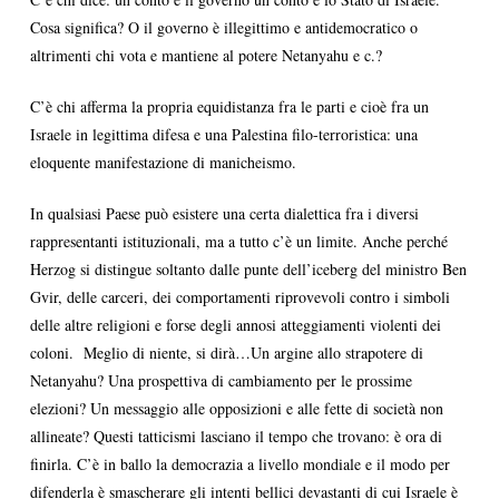
Cosa significa? O il governo è illegittimo e antidemocratico o
altrimenti chi vota e mantiene al potere Netanyahu e c.?
C’è chi afferma la propria equidistanza fra le parti e cioè fra un
Israele in legittima difesa e una Palestina filo-terroristica: una
eloquente manifestazione di manicheismo.
In qualsiasi Paese può esistere una certa dialettica fra i diversi
rappresentanti istituzionali, ma a tutto c’è un limite. Anche perché
Herzog si distingue soltanto dalle punte dell’iceberg del ministro Ben
Gvir, delle carceri, dei comportamenti riprovevoli contro i simboli
delle altre religioni e forse degli annosi atteggiamenti violenti dei
coloni. Meglio di niente, si dirà…Un argine allo strapotere di
Netanyahu? Una prospettiva di cambiamento per le prossime
elezioni? Un messaggio alle opposizioni e alle fette di società non
allineate? Questi tatticismi lasciano il tempo che trovano: è ora di
finirla. C’è in ballo la democrazia a livello mondiale e il modo per
difenderla è smascherare gli intenti bellici devastanti di cui Israele è