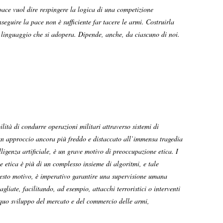
 pace vuol dire respingere la logica di una competizione
nseguire la pace non è sufficiente far tacere le armi. Costruirla
el linguaggio che si adopera. Dipende, anche, da ciascuno di noi.
lità di condurre operazioni militari attraverso sistemi di
 un approccio ancora più freddo e distaccato all’immensa tragedia
lligenza artificiale, è un grave motivo di preoccupazione etica. I
etica è più di un complesso insieme di algoritmi, e tale
esto motivo, è imperativo garantire una supervisione umana
liate, facilitando, ad esempio, attacchi terroristici o interventi
iquo sviluppo del mercato e del commercio delle armi,