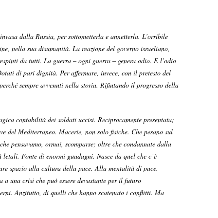
invasa dalla Russia, per sottometterla e annetterla. L’orribile
mine, nella sua disumanità. La reazione del governo israeliano,
espinti da tutti. La guerra – ogni guerra – genera odio. E l’odio
otati di pari dignità. Per affermare, invece, con il pretesto del
 perché sempre avvenuti nella storia. Rifiutando il progresso della
ragica contabilità dei soldati uccisi. Reciprocamente presentata;
ive del Mediterraneo. Macerie, non solo fisiche. Che pesano sul
ità che pensavamo, ormai, scomparse; oltre che condannate dalla
ù letali. Fonte di enormi guadagni. Nasce da quel che c’è
are spazio alla cultura della pace. Alla mentalità di pace.
a a una crisi che può essere devastante per il futuro
ni. Anzitutto, di quelli che hanno scatenato i conflitti. Ma