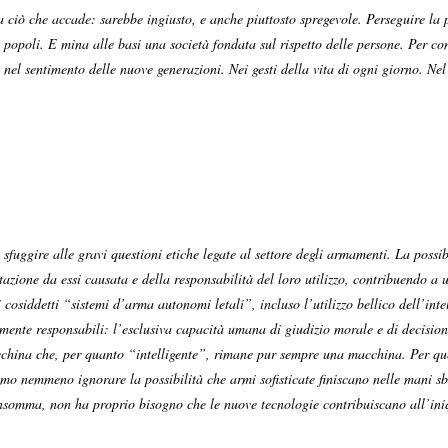
 a ciò che accade: sarebbe ingiusto, e anche piuttosto spregevole. Perseguire la
vi popoli. E mina alle basi una società fondata sul rispetto delle persone. Per co
ra nel sentimento delle nuove generazioni. Nei gesti della vita di ogni giorno. N
fuggire alle gravi questioni etiche legate al settore degli armamenti. La possibi
azione da essi causata e della responsabilità del loro utilizzo, contribuendo a
 cosiddetti “sistemi d’arma autonomi letali”, incluso l’utilizzo bellico dell’inte
nte responsabili: l’esclusiva capacità umana di giudizio morale e di decisione 
china che, per quanto “intelligente”, rimane pur sempre una macchina. Per qu
o nemmeno ignorare la possibilità che armi sofisticate finiscano nelle mani sbag
o, insomma, non ha proprio bisogno che le nuove tecnologie contribuiscano all’in