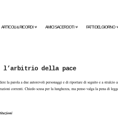
ARTICOLI & RICORDI
AMICI SACERDOTI
FATTI DEL GIORNO
 l’arbitrio della pace
re la parola a due autorevoli personaggi e di riportare di seguito e a stralcio a
arrazioni correnti. Chiedo scusa per la lunghezza, ma penso valga la pena di legg
tituzioni