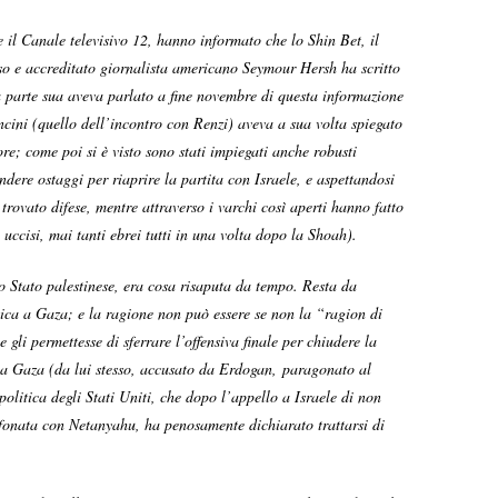
e il Canale televisivo 12, hanno informato che lo Shin Bet, il
oso e accreditato giornalista americano Seymour Hersh ha scritto
a parte sua aveva parlato a fine novembre di questa informazione
cini (quello dell’incontro con Renzi) aveva a sua volta spiegato
re; come poi si è visto sono stati impiegati anche robusti
dere ostaggi per riaprire la partita con Israele, e aspettandosi
ovato difese, mentre attraverso i varchi così aperti hanno fatto
 uccisi, mai tanti ebrei tutti in una volta dopo la Shoah).
o Stato palestinese, era cosa risaputa da tempo. Resta da
stica a Gaza; e la ragione non può essere se non la “ragion di
gli permettesse di sferrare l’offensiva finale per chiudere la
o a Gaza (da lui stesso, accusato da Erdogan, paragonato al
olitica degli Stati Uniti, che dopo l’appello a Israele di non
fonata con Netanyahu, ha penosamente dichiarato trattarsi di