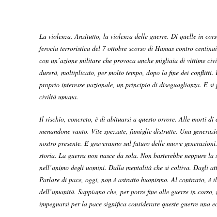
La violenza. Anzitutto, la violenza delle guerre. Di quelle in cor
ferocia terroristica del 7 ottobre scorso di Hamas contro centina
con un’azione militare che provoca anche migliaia di vittime civi
durerà, moltiplicato, per molto tempo, dopo la fine dei conflitti. 
proprio interesse nazionale, un principio di diseguaglianza. E si 
civiltà umana.
Il rischio, concreto, è di abituarsi a questo orrore. Alle morti d
menandone vanto. Vite spezzate, famiglie distrutte. Una generazi
nostro presente. E graveranno sul futuro delle nuove generazioni.
storia. La guerra non nasce da sola. Non basterebbe neppure la s
nell’animo degli uomini. Dalla mentalità che si coltiva. Dagli att
Parlare di pace, oggi, non è astratto buonismo. Al contrario, è il
dell’umanità. Sappiamo che, per porre fine alle guerre in corso, 
impegnarsi per la pace significa considerare queste guerre una e