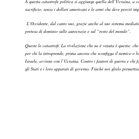
A questa catastrofe politica si aggiunge quella dell’Ucraina, a 
sacrificio, senza i dollari americani e le armi che deve perciò 
L’Occidente, dal canto suo, grazie anche al suo sistema mediatico
pretesa di dominio sulle autocrazie e sul “resto del mondo”.
Queste le catastrofi. La rivelazione che ne è venuta è questa: c
per chi la intraprende, prima ancora che sconfigga il nemico o lo
Israele, avviene con l’Ucraina. Contro i fautori di guerra e chi 
gli Stati e i loro apparati di governo. Finché noi glielo permett