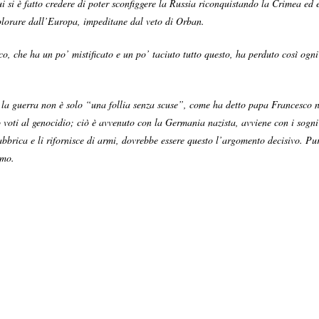
cui si è fatto credere di poter sconfiggere la Russia riconquistando la Crimea 
implorare dall’Europa, impeditane dal veto di Orban.
, che ha un po’ mistificato e un po’ taciuto tutto questo, ha perduto così ogni
he la guerra non è solo “una follia senza scuse”, come ha detto papa Francesco 
 voti al genocidio; ciò è avvenuto con la Germania nazista, avviene con i sogni
fabbrica e li rifornisce di armi, dovrebbe essere questo l’argomento decisivo. P
iamo.