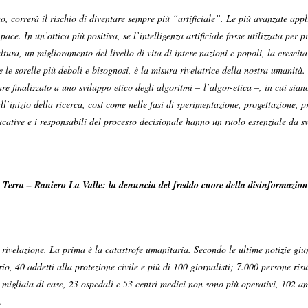
mo, correrà il rischio di diventare sempre più “artificiale”. Le più avanzate ap
 pace. In un’ottica più positiva, se l’intelligenza artificiale fosse utilizzata p
ltura, un miglioramento del livello di vita di intere nazioni e popoli, la crescita
i e le sorelle più deboli e bisognosi, è la misura rivelatrice della nostra umanit
e finalizzato a uno sviluppo etico degli algoritmi – l’algor-etica –, in cui siano
ll’inizio della ricerca, così come nelle fasi di sperimentazione, progettazione,
ducative e i responsabili del processo decisionale hanno un ruolo essenziale da s
 Terra – Raniero La Valle: la denuncia del freddo cuore della disinformazion
ivelazione. La prima è la catastrofe umanitaria. Secondo le ultime notizie giun
 40 addetti alla protezione civile e più di 100 giornalisti; 7.000 persone risul
 migliaia di case, 23 ospedali e 53 centri medici non sono più operativi, 102 a
.