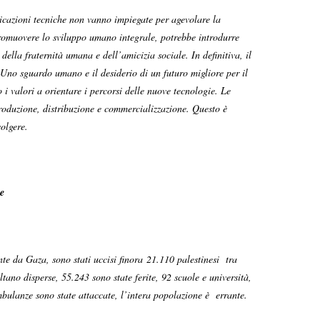
plicazioni tecniche non vanno impiegate per agevolare la
er promuovere lo sviluppo umano integrale, potrebbe introdurre
 della fraternità umana e dell’amicizia sociale. In definitiva, il
à. Uno sguardo umano e il desiderio di un futuro migliore per il
 i valori a orientare i percorsi delle nuove tecnologie. Le
 produzione, distribuzione e commercializzazione. Questo è
volgere.
e
te da Gaza, sono stati uccisi finora 21.110 palestinesi tra
tano disperse, 55.243 sono state ferite, 92 scuole e università,
mbulanze sono state attaccate, l’intera popolazione è errante.