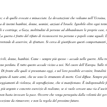
so; e di quelle evocate e minacciate. Le devastazioni che vediamo nell’Ucraina, 
ia di inermi bambini, donne, uomini, anziani d’Israele. Ignobile oltre ogni ter
li e costringe, a Gaza, moltitudini di persone ad abbandonare le proprie case, r
La guerra è frutto del rifiuto di riconoscersi tra persone e popoli come uguali. D
pretende di asservire, di sfruttare. Si cerca di giustificare questi comportamenti
i civili, donne, bambini. Come – sempre più spesso – accade nelle guerre. Alla t
one perduta. E tutto questo accade vicino a noi. Nel cuore dell’Europa. Sulle r
 Di fronte alle quali si presentano oggi, e nel loro possibile avvenire, brutal
pinta di tante armi, che ne sono lo strumento di morte. Così diffuse. Sempre pi
eggiamenti di violenza, di sopraffazione, che si manifestano. È indispensabile f
 più urgente e concreto esercizio di realismo, se si vuole cercare una via d’uscit
non basta invocare la pace. Occorre che venga perseguita dalla volontà dei gover
ccezione da rimuovere; e non la regola del prossimo futuro.