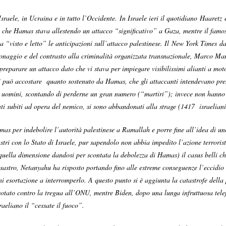
sraele, in Ucraina e in tutto l’Occidente. In Israele ieri il quotidiano Haaretz 
ipo che Hamas stava allestendo un attacco “significativo” a Gaza, mentre il fam
 “visto e letto” le anticipazioni sull’attacco palestinese. Il New York Times d
pionaggio e del contrasto alla criminalità organizzata transnazionale, Marco Man
eparare un attacco dato che vi stava per impiegare visibilissimi alianti a moto
 si può accostare quanto sostenuto da Hamas, che gli attaccanti intendevano pren
 uomini, scontando di perderne un gran numero (“martiri”); invece non hanno tr
menti subiti ad opera del nemico, si sono abbandonati alla strage (1417 israeliani
as per indebolire l’autorità palestinese a Ramallah e porre fine all’idea di un
ustri con lo Stato di Israele, pur sapendolo non abbia impedito l’azione terrori
uella dimensione dandosi per scontata la debolezza di Hamas) il casus belli che 
isastro, Netanyahu ha risposto portando fino alle estreme conseguenze l’eccidi
i esortazione a interromperlo. A questo punto si è aggiunta la catastrofe della p
votato contro la tregua all’ONU, mentre Biden, dopo una lunga infruttuosa tele
aeliano il “cessate il fuoco”.