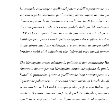
La seconda catastrofe è quella del potere e dell’informazione in I
servizio segreto israeliano per l’interno, aveva saputo in antic
di aver appreso da un funzionario israeliano che Netanyahu aveva
di cui disponeva Israele. L’ex responsabile italiano del contros
a TV 7 che era impossibile che Israele non avesse scorto Hamas pr
bulldozer per aprire i varchi nella recinzione del confine. A ciò
di incontrare una forte resistenza, avevano messo in campo molti
irruzione molti altri palestinesi che, inferociti per i lunghi tor
Che Netanyahu avesse adottato la politica di non contrastare Ham
chiarire il motivo per cui Netanyahu, ormai identificato da più l
Stato” di provocare, grazie a quell’azione (non prevista però in q
“questione palestinese”. Accusato perciò anche in Israele del d
genocidio turco dei Curdi), e respingendo, perfino con Biden, ogn
ripetere “l’errore” americano fatto dopo l’11 settembre, hanno 
una “conversazione privata” e di non avere chiesto al premier isr