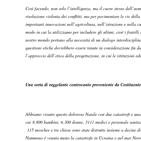
Così facendo, non solo l’intelligenza, ma il cuore stesso dell’uo
risoluzione violenta dei conflitti, ma per pavimentare le vie della
importanti innovazioni nell’agricoltura, nell’istruzione e nella cu
modo in cui la utilizziamo per includere gli ultimi, cioè i fratell
nostro mondo portano alla necessità di un dialogo interdisciplinar
questioni etiche dovrebbero essere tenute in considerazione fin da
l’approccio dell’etica della progettazione, in cui le istituzioni e
Una sorta di raggelante controcanto proveniente da Costituente
Abbiamo vissuto questo doloroso Natale con due catastrofi e una r
cui 8.800 bambini, 6.300 donne, 3111 medici e personale sanitario,
115 moschee e tre chiese sono state distrutte insieme a decine di
Nemmeno è venuta meno la catastrofe in Ucraina e nel mar Nero