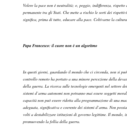
Volere la pace non è neutralità; o, peggio, indifferenza, rispetto
permanente tra gli Stati. Che mette a rischio le sorti dei rispetti
significa, prima di tutto, educare alla pace. Coltivarne la cultu
Papa Francesco: il cuore non è un algoritmo
In questi giorni, guardando il mondo che ci circonda, non si può s
controllo remoto ha portato a una minore percezione della devast
della guerra. La ricerca sulle tecnologie emergenti nel settore dei
sistemi d’arma autonomi non potranno mai essere soggetti moralme
capacità non può essere ridotta alla programmazione di una mac
adeguata, significativa e coerente dei sistemi d’arma. Non possiam
volti a destabilizzare istituzioni di governo legittime. Il mond
promuovendo la follia della guerra.