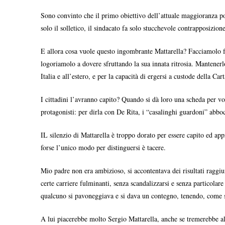
Sono convinto che il primo obiettivo dell’attuale maggioranza polit
solo il solletico, il sindacato fa solo stucchevole contrapposizi
E allora cosa vuole questo ingombrante Mattarella? Facciamolo fu
logoriamolo a dovere sfruttando la sua innata ritrosia. Mantenerlo
Italia e all’estero, e per la capacità di ergersi a custode della Car
I cittadini l’avranno capito? Quando si dà loro una scheda per vo
protagonisti: per dirla con De Rita, i “casalinghi guardoni” abb
IL silenzio di Mattarella è troppo dorato per essere capito ed app
forse l’unico modo per distinguersi è tacere.
Mio padre non era ambizioso, si accontentava dei risultati raggiu
certe carriere fulminanti, senza scandalizzarsi e senza particola
qualcuno si pavoneggiava e si dava un contegno, tenendo, come s
A lui piacerebbe molto Sergio Mattarella, anche se tremerebbe all