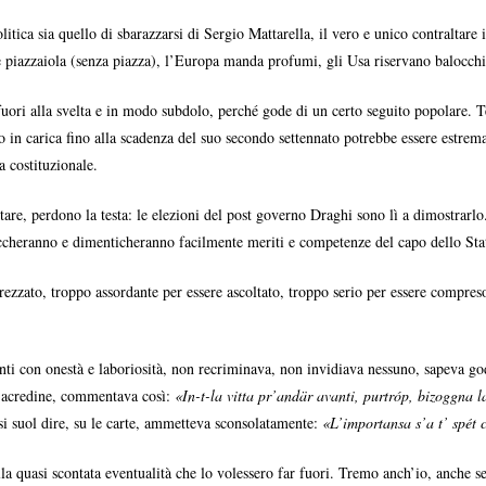
ica sia quello di sbarazzarsi di Sergio Mattarella, il vero e unico contraltare is
one piazzaiola (senza piazza), l’Europa manda profumi, gli Usa riservano balocchi
ori alla svelta e in modo subdolo, perché gode di un certo seguito popolare. T
 in carica fino alla scadenza del suo secondo settennato potrebbe essere estremame
ta costituzionale.
tare, perdono la testa: le elezioni del post governo Draghi sono lì a dimostrar
occheranno e dimenticheranno facilmente meriti e competenze del capo dello Sta
rezzato, troppo assordante per essere ascoltato, troppo serio per essere compreso
nti con onestà e laboriosità, non recriminava, non invidiava nessuno, sapeva gode
re acredine, commentava così:
«In-t-la vitta pr’andär avanti, purtróp, bizoggn
i suol dire, su le carte, ammetteva sconsolatamente:
«L’importansa s’a t’ spét 
a quasi scontata eventualità che lo volessero far fuori. Tremo anch’io, anche se 