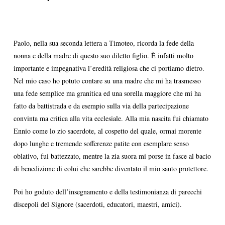
Paolo, nella sua seconda lettera a Timoteo, ricorda la fede della
nonna e della madre di questo suo diletto figlio. È infatti molto
importante e impegnativa l’eredità religiosa che ci portiamo dietro.
Nel mio caso ho potuto contare su una madre che mi ha trasmesso
una fede semplice ma granitica ed una sorella maggiore che mi ha
fatto da battistrada e da esempio sulla via della partecipazione
convinta ma critica alla vita ecclesiale. Alla mia nascita fui chiamato
Ennio come lo zio sacerdote, al cospetto del quale, ormai morente
dopo lunghe e tremende sofferenze patite con esemplare senso
oblativo, fui battezzato, mentre la zia suora mi porse in fasce al bacio
di benedizione di colui che sarebbe diventato il mio santo protettore.
Poi ho goduto dell’insegnamento e della testimonianza di parecchi
discepoli del Signore (sacerdoti, educatori, maestri, amici).