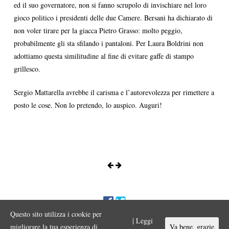
ed il suo governatore, non si fanno scrupolo di invischiare nel loro
gioco politico i presidenti delle due Camere. Bersani ha dichiarato di
non voler tirare per la giacca Pietro Grasso: molto peggio,
probabilmente gli sta sfilando i pantaloni. Per Laura Boldrini non
adottiamo questa similitudine al fine di evitare gaffe di stampo
grillesco.
Sergio Mattarella avrebbe il carisma e l’autorevolezza per rimettere a
posto le cose. Non lo pretendo, lo auspico. Auguri!
Questo sito utilizza i cookie per
ENNIO MORA © 2017 Iniziativa editoriale a scopo divulgativo
| Leggi
Vietata ogni riproduzione o duplicazione con qualsiasi mezzo a scopo
migliorare la tua esperienza di
Va bene, grazie