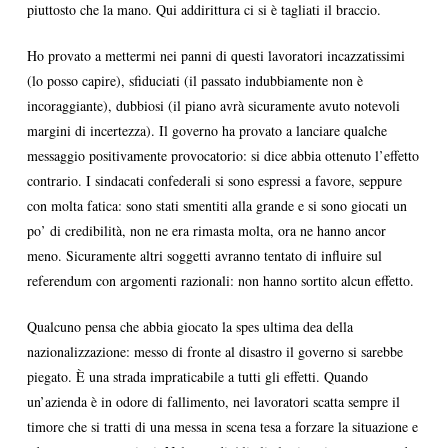
piuttosto che la mano. Qui addirittura ci si è tagliati il braccio.
Ho provato a mettermi nei panni di questi lavoratori incazzatissimi
(lo posso capire), sfiduciati (il passato indubbiamente non è
incoraggiante), dubbiosi (il piano avrà sicuramente avuto notevoli
margini di incertezza). Il governo ha provato a lanciare qualche
messaggio positivamente provocatorio: si dice abbia ottenuto l’effetto
contrario. I sindacati confederali si sono espressi a favore, seppure
con molta fatica: sono stati smentiti alla grande e si sono giocati un
po’ di credibilità, non ne era rimasta molta, ora ne hanno ancor
meno. Sicuramente altri soggetti avranno tentato di influire sul
referendum con argomenti razionali: non hanno sortito alcun effetto.
Qualcuno pensa che abbia giocato la spes ultima dea della
nazionalizzazione: messo di fronte al disastro il governo si sarebbe
piegato. È una strada impraticabile a tutti gli effetti. Quando
un’azienda è in odore di fallimento, nei lavoratori scatta sempre il
timore che si tratti di una messa in scena tesa a forzare la situazione e