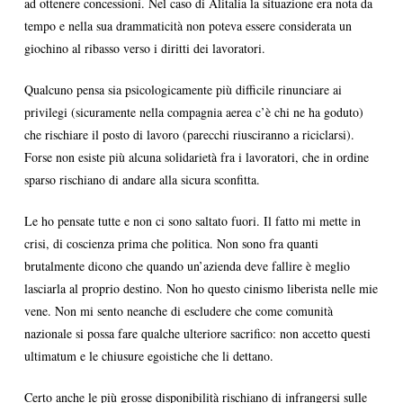
ad ottenere concessioni. Nel caso di Alitalia la situazione era nota da
tempo e nella sua drammaticità non poteva essere considerata un
giochino al ribasso verso i diritti dei lavoratori.
Qualcuno pensa sia psicologicamente più difficile rinunciare ai
privilegi (sicuramente nella compagnia aerea c’è chi ne ha goduto)
che rischiare il posto di lavoro (parecchi riusciranno a riciclarsi).
Forse non esiste più alcuna solidarietà fra i lavoratori, che in ordine
sparso rischiano di andare alla sicura sconfitta.
Le ho pensate tutte e non ci sono saltato fuori. Il fatto mi mette in
crisi, di coscienza prima che politica. Non sono fra quanti
brutalmente dicono che quando un’azienda deve fallire è meglio
lasciarla al proprio destino. Non ho questo cinismo liberista nelle mie
vene. Non mi sento neanche di escludere che come comunità
nazionale si possa fare qualche ulteriore sacrifico: non accetto questi
ultimatum e le chiusure egoistiche che li dettano.
Certo anche le più grosse disponibilità rischiano di infrangersi sulle