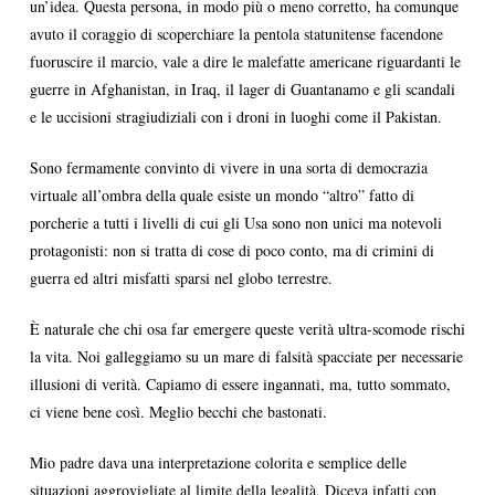
un’idea. Questa persona, in modo più o meno corretto, ha comunque
avuto il coraggio di scoperchiare la pentola statunitense facendone
fuoruscire il marcio, vale a dire le malefatte americane riguardanti le
guerre in Afghanistan, in Iraq, il lager di Guantanamo e gli scandali
e le uccisioni stragiudiziali con i droni in luoghi come il Pakistan.
Sono fermamente convinto di vivere in una sorta di democrazia
virtuale all’ombra della quale esiste un mondo “altro” fatto di
porcherie a tutti i livelli di cui gli Usa sono non unici ma notevoli
protagonisti: non si tratta di cose di poco conto, ma di crimini di
guerra ed altri misfatti sparsi nel globo terrestre.
È naturale che chi osa far emergere queste verità ultra-scomode rischi
la vita. Noi galleggiamo su un mare di falsità spacciate per necessarie
illusioni di verità. Capiamo di essere ingannati, ma, tutto sommato,
ci viene bene così. Meglio becchi che bastonati.
Mio padre dava una interpretazione colorita e semplice delle
situazioni aggrovigliate al limite della legalità. Diceva infatti con