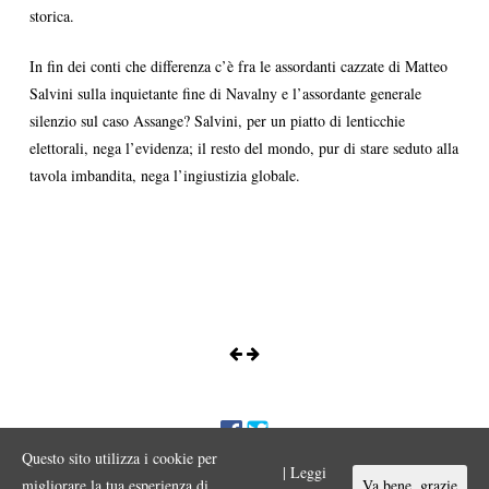
storica.
In fin dei conti che differenza c’è fra le assordanti cazzate di Matteo
Salvini sulla inquietante fine di Navalny e l’assordante generale
silenzio sul caso Assange? Salvini, per un piatto di lenticchie
elettorali, nega l’evidenza; il resto del mondo, pur di stare seduto alla
tavola imbandita, nega l’ingiustizia globale.
Questo sito utilizza i cookie per
ENNIO MORA © 2017 Iniziativa editoriale a scopo divulgativo
| Leggi
Vietata ogni riproduzione o duplicazione con qualsiasi mezzo a scopo
migliorare la tua esperienza di
Va bene, grazie