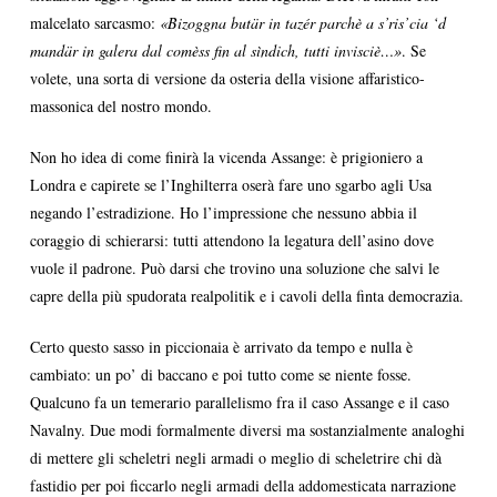
malcelato sarcasmo:
«Bizoggna butär in tazér parchè a s’ris’cia ‘d
mandär in galera dal comèss fin al sìndich, tutti invisciè…»
. Se
volete, una sorta di versione da osteria della visione affaristico-
massonica del nostro mondo.
Non ho idea di come finirà la vicenda Assange: è prigioniero a
Londra e capirete se l’Inghilterra oserà fare uno sgarbo agli Usa
negando l’estradizione. Ho l’impressione che nessuno abbia il
coraggio di schierarsi: tutti attendono la legatura dell’asino dove
vuole il padrone. Può darsi che trovino una soluzione che salvi le
capre della più spudorata realpolitik e i cavoli della finta democrazia.
Certo questo sasso in piccionaia è arrivato da tempo e nulla è
cambiato: un po’ di baccano e poi tutto come se niente fosse.
Qualcuno fa un temerario parallelismo fra il caso Assange e il caso
Navalny. Due modi formalmente diversi ma sostanzialmente analoghi
di mettere gli scheletri negli armadi o meglio di scheletrire chi dà
fastidio per poi ficcarlo negli armadi della addomesticata narrazione