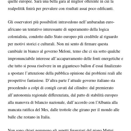
quelle europee. Sarà una bella gara al miglior offerente in cui la
realpolitik finirà per prevalere con risultati assai poco edificanti.
Gli osservatori più possibilisti intravedono nell’ambaradan euro-
africano un tentativo interessante di superamento della logica
colonialista, condotto dallo Stato europeo più credibile al riguardo
per motivi storici e culturali. Non mi sento di firmare questa
cambiale in bianco al governo Meloni, temo che ci sia sotto qualche
impronunciabile interesse all’accaparramento delle fonti energetiche e
che tutto si possa risolvere in un gigantesco ballon d’essai finalizzato
a spostare l’attenzione della pubblica opinione dai problemi reali alle
prospettive fantasiose. D’altra parte l’attuale governo italiano sta
procedendo a colpi di conigli cavati dal cilindro: dal premierato
all’autonomia regionale differenziata, dal patto di stabilità europeo
alla manovra di bilancio nazionale, dall’accordo con l’Albania alla
mancata ratifica del Mes, dalle trottole che girano per il mondo alle
balle che restano in Italia.
Non sono chiari nemmeno gli aspetti finanziari del piano Mattei