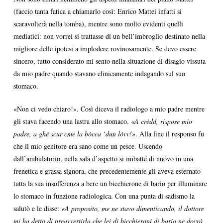
(faccio tanta fatica a chiamarlo così: Enrico Mattei infatti si
scaravolterà nella tomba), mentre sono molto evidenti quelli
mediatici: non vorrei si trattasse di un bell’imbroglio destinato nella
migliore delle ipotesi a implodere rovinosamente. Se devo essere
sincero, tutto considerato mi sento nella situazione di disagio vissuta
da mio padre quando stavano clinicamente indagando sul suo
stomaco.
«Non ci vedo chiaro!». Così diceva il radiologo a mio padre mentre
gli stava facendo una lastra allo stomaco.
«A crèdd, rispose mio
padre, a ghé scur cme la bòcca ‘dun lòvv!»
. Alla fine il responso fu
che il mio genitore era sano come un pesce. Uscendo
dall’ambulatorio, nella sala d’aspetto si imbatté di nuovo in una
frenetica e grassa signora, che precedentemente gli aveva esternato
tutta la sua insofferenza a bere un bicchierone di bario per illuminare
lo stomaco in funzione radiologica. Con una punta di sadismo la
salutò e le disse:
«A proposito, me ne stavo dimenticando, il dottore
mi ha detto di preavvertirla che lei di bicchieroni di bario ne dovrà