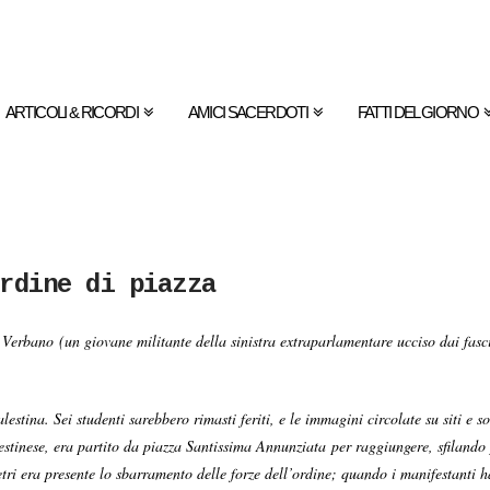
ARTICOLI & RICORDI
AMICI SACERDOTI
FATTI DEL GIORNO
rdine di piazza
erbano (un giovane militante della sinistra extraparlamentare ucciso dai fasc
alestina. Sei studenti sarebbero rimasti feriti, e le immagini circolate su siti 
estinese, era partito da piazza Santissima Annunziata per raggiungere, sfilando 
ri era presente lo sbarramento delle forze dell’ordine; quando i manifestanti h