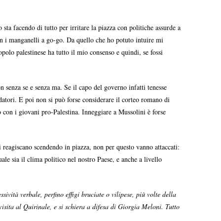
sta facendo di tutto per irritare la piazza con politiche assurde a
con i manganelli a go-go. Da quello che ho potuto intuire mi
polo palestinese ha tutto il mio consenso e quindi, se fossi
 senza se e senza ma. Se il capo del governo infatti tenesse
datori. E poi non si può forse considerare il corteo romano di
o con i giovani pro-Palestina. Inneggiare a Mussolini è forse
ni reagiscano scendendo in piazza, non per questo vanno attaccati:
ale sia il clima politico nel nostro Paese, e anche a livello
sività verbale, perfino effigi bruciate o vilipese, più volte della
isita al Quirinale, e si schiera a difesa di Giorgia Meloni. Tutto