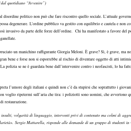
. (dal quotidiano “Avvenire”)
l disordine politico non può che fare riscontro quello sociale. L’attuale governo 
a possa degenerare. L’ordine pubblico va gestito con equilibrio e cautela e non 
sì invasivo da parte delle forze dell’ordine. Chi ha manifestato a favore del po
ganellate.
 bruciato un manichino raffigurante Giorgia Meloni. È grave? Sì, è grave, ma non
n bene e forse non si esporrebbe al rischio di diventare oggetto di atti intimi
 polizia se ne è guardata bene dall’intervenire contro i neofascisti, lo ha fatt
reta l’umore degli italiani e quindi non c’è da stupirsi che soprattutto i giova
on voglio ripetermi sull’aria che tira: i poliziotti sono uomini, che avvertono qu
 di restaurazione.
 insulti, volgarità di linguaggio, interventi privi di contenuto ma colmi di aggres
darietà». Sergio Mattarella, risponde alle domande di un gruppo di studenti in v