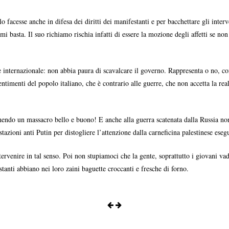
 facesse anche in difesa dei diritti dei manifestanti e per bacchettare gli interv
mi basta. Il suo richiamo rischia infatti di essere la mozione degli affetti se non
 internazionale: non abbia paura di scavalcare il governo. Rappresenta o no, com
timenti del popolo italiano, che è contrario alle guerre, che non accetta la realp
enendo un massacro bello e buono! E anche alla guerra scatenata dalla Russia non 
ioni anti Putin per distogliere l’attenzione dalla carneficina palestinese esegui
ntervenire in tal senso. Poi non stupiamoci che la gente, soprattutto i giovani v
tanti abbiano nei loro zaini baguette croccanti e fresche di forno.