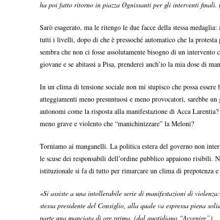
ha poi fatto ritorno in piazza Ognissanti per gli interventi finali
Sarò esagerato, ma le ritengo le due facce della stessa medaglia: a
tutti i livelli, dopo di che è pressoché automatico che la protest
sembra che non ci fosse assolutamente bisogno di un intervento co
giovane e se abitassi a Pisa, prenderei anch’io la mia dose di man
In un clima di tensione sociale non mi stupisco che possa essere
atteggiamenti meno presuntuosi e meno provocatori, sarebbe un gra
autonomi come la risposta alla manifestazione di Acca Larentia? La
meno grave e violento che “manichinizzare” la Meloni?
Torniamo ai manganelli. La politica estera del governo non interp
le scuse dei responsabili dell’ordine pubblico appaiono risibili. N
istituzionale si fa di tutto per rimarcare un clima di prepotenza e
«Si assiste a una intollerabile serie di manifestazioni di violenza:
stessa presidente del Consiglio, alla quale va espressa piena soli
parte una manciata di ore prima. (dal quotidiano “Avvenire”)