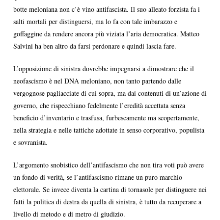
botte meloniana non c’è vino antifascista. Il suo alleato forzista fa i
salti mortali per distinguersi, ma lo fa con tale imbarazzo e
goffaggine da rendere ancora più viziata l’aria democratica. Matteo
Salvini ha ben altro da farsi perdonare e quindi lascia fare.
L’opposizione di sinistra dovrebbe impegnarsi a dimostrare che il
neofascismo è nel DNA meloniano, non tanto partendo dalle
vergognose pagliacciate di cui sopra, ma dai contenuti di un’azione di
governo, che rispecchiano fedelmente l’eredità accettata senza
beneficio d’inventario e trasfusa, furbescamente ma scopertamente,
nella strategia e nelle tattiche adottate in senso corporativo, populista
e sovranista.
L’argomento snobistico dell’antifascismo che non tira voti può avere
un fondo di verità, se l’antifascismo rimane un puro marchio
elettorale. Se invece diventa la cartina di tornasole per distinguere nei
fatti la politica di destra da quella di sinistra, è tutto da recuperare a
livello di metodo e di metro di giudizio.