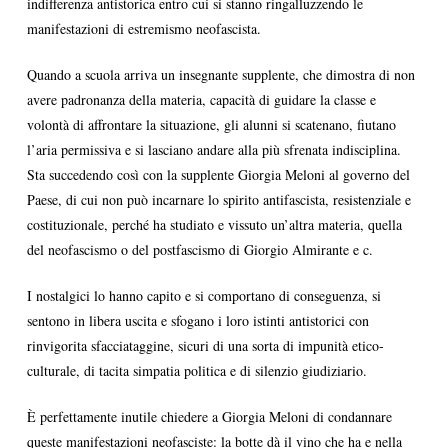
indifferenza antistorica entro cui si stanno ringalluzzendo le
manifestazioni di estremismo neofascista.
Quando a scuola arriva un insegnante supplente, che dimostra di non
avere padronanza della materia, capacità di guidare la classe e
volontà di affrontare la situazione, gli alunni si scatenano, fiutano
l’aria permissiva e si lasciano andare alla più sfrenata indisciplina.
Sta succedendo così con la supplente Giorgia Meloni al governo del
Paese, di cui non può incarnare lo spirito antifascista, resistenziale e
costituzionale, perché ha studiato e vissuto un’altra materia, quella
del neofascismo o del postfascismo di Giorgio Almirante e c.
I nostalgici lo hanno capito e si comportano di conseguenza, si
sentono in libera uscita e sfogano i loro istinti antistorici con
rinvigorita sfacciataggine, sicuri di una sorta di impunità etico-
culturale, di tacita simpatia politica e di silenzio giudiziario.
È perfettamente inutile chiedere a Giorgia Meloni di condannare
queste manifestazioni neofasciste: la botte dà il vino che ha e nella