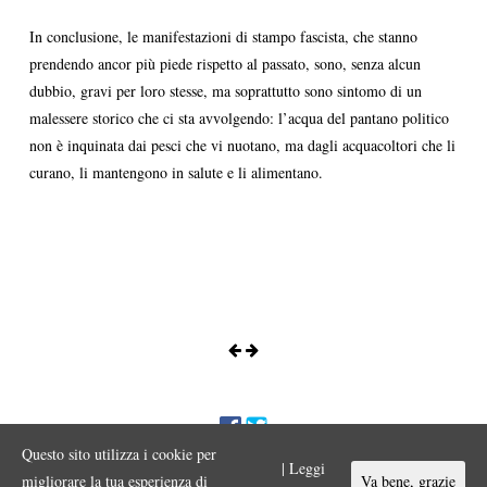
In conclusione, le manifestazioni di stampo fascista, che stanno
prendendo ancor più piede rispetto al passato, sono, senza alcun
dubbio, gravi per loro stesse, ma soprattutto sono sintomo di un
malessere storico che ci sta avvolgendo: l’acqua del pantano politico
non è inquinata dai pesci che vi nuotano, ma dagli acquacoltori che li
curano, li mantengono in salute e li alimentano.
Questo sito utilizza i cookie per
ENNIO MORA © 2017 Iniziativa editoriale a scopo divulgativo
| Leggi
Vietata ogni riproduzione o duplicazione con qualsiasi mezzo a scopo
migliorare la tua esperienza di
Va bene, grazie