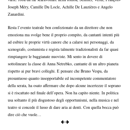
Joseph Méry, Camille Du Locle, Achille De Lauzières e Angelo
Zanardini.
Resta l’evento teatrale ben confezionato da un direttore che non
emoziona ma svolge bene il proprio compito, da cantanti intenti più
ad esibire le proprie virtù canore che a calarsi nei personaggi, da
scenografo, costumista e regista talmente tradizionalisti da far quasi
rimpiangere le baggianate nuoviste. Mi sento in dovere di
sottolineare la classe di Anna Netrebko, cantante di un altro pianeta
rispetto ai pur bravi colleghi. E pensare che Bruno Vespa, da
presuntuoso quanto insopportabile ed incompetente commentatore
della serata, ha osato affermare che dopo alcune incertezze il soprano
si è riscattato nel finale dell’opera. Non ha capito niente. In politica
usa soltanto il più disgustoso degli opportunismi, nella musica e nel
teatro si concede il lusso di dare aria ai denti. Con quella bocca può
dire ciò che vuole…