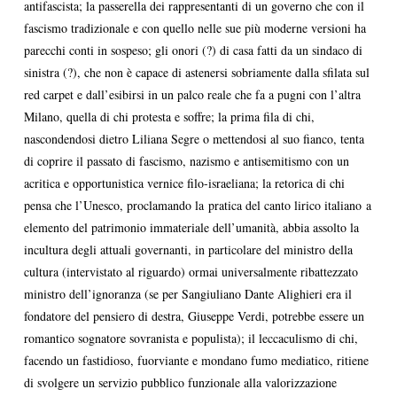
antifascista; la passerella dei rappresentanti di un governo che con il
fascismo tradizionale e con quello nelle sue più moderne versioni ha
parecchi conti in sospeso; gli onori (?) di casa fatti da un sindaco di
sinistra (?), che non è capace di astenersi sobriamente dalla sfilata sul
red carpet e dall’esibirsi in un palco reale che fa a pugni con l’altra
Milano, quella di chi protesta e soffre; la prima fila di chi,
nascondendosi dietro Liliana Segre o mettendosi al suo fianco, tenta
di coprire il passato di fascismo, nazismo e antisemitismo con un
acritica e opportunistica vernice filo-israeliana; la retorica di chi
pensa che l’Unesco, proclamando la pratica del canto lirico italiano a
elemento del patrimonio immateriale dell’umanità, abbia assolto la
incultura degli attuali governanti, in particolare del ministro della
cultura (intervistato al riguardo) ormai universalmente ribattezzato
ministro dell’ignoranza (se per Sangiuliano Dante Alighieri era il
fondatore del pensiero di destra, Giuseppe Verdi, potrebbe essere un
romantico sognatore sovranista e populista); il leccaculismo di chi,
facendo un fastidioso, fuorviante e mondano fumo mediatico, ritiene
di svolgere un servizio pubblico funzionale alla valorizzazione