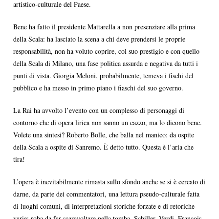
artistico-culturale del Paese.
Bene ha fatto il presidente Mattarella a non presenziare alla prima
della Scala: ha lasciato la scena a chi deve prendersi le proprie
responsabilità, non ha voluto coprire, col suo prestigio e con quello
della Scala di Milano, una fase politica assurda e negativa da tutti i
punti di vista. Giorgia Meloni, probabilmente, temeva i fischi del
pubblico e ha messo in primo piano i fiaschi del suo governo.
La Rai ha avvolto l’evento con un complesso di personaggi di
contorno che di opera lirica non sanno un cazzo, ma lo dicono bene.
Volete una sintesi? Roberto Bolle, che balla nel manico: da ospite
della Scala a ospite di Sanremo. È detto tutto. Questa è l’aria che
tira!
L’opera è inevitabilmente rimasta sullo sfondo anche se si è cercato di
darne, da parte dei commentatori, una lettura pseudo-culturale fatta
di luoghi comuni, di interpretazioni storiche forzate e di retoriche
varie: roba da far scaravoltare nella tomba, Schiller, Verdi, François-