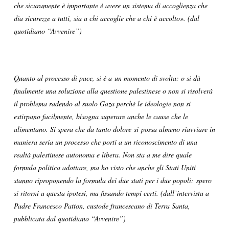
che sicuramente è importante è avere un sistema di accoglienza che
dia sicurezze a tutti, sia a chi accoglie che a chi è accolto». (dal
quotidiano “Avvenire”)
Quanto al processo di pace, si è a un momento di svolta: o si dà
finalmente una soluzione alla questione palestinese o non si risolverà
il problema radendo al suolo Gaza perché le ideologie non si
estirpano facilmente, bisogna superare anche le cause che le
alimentano. Si spera che da tanto dolore si possa almeno riavviare in
maniera seria un processo che porti a un riconoscimento di una
realtà palestinese autonoma e libera. Non sta a me dire quale
formula politica adottare, ma ho visto che anche gli Stati Uniti
stanno riproponendo la formula dei due stati per i due popoli: spero
si ritorni a questa ipotesi, ma fissando tempi certi. (dall’intervista a
Padre Francesco Patton, custode francescano di Terra Santa,
pubblicata dal quotidiano “Avvenire”)