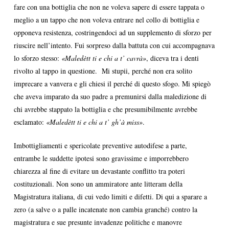
fare con una bottiglia che non ne voleva sapere di essere tappata o
meglio a un tappo che non voleva entrare nel collo di bottiglia e
opponeva resistenza, costringendoci ad un supplemento di sforzo per
riuscire nell’intento. Fui sorpreso dalla battuta con cui accompagnava
lo sforzo stesso:
«Maledètt ti e chi a t’ cavrà»
, diceva tra i denti
rivolto al tappo in questione. Mi stupii, perché non era solito
imprecare a vanvera e gli chiesi il perché di questo sfogo. Mi spiegò
che aveva imparato da suo padre a premunirsi dalla maledizione di
chi avrebbe stappato la bottiglia e che presumibilmente avrebbe
esclamato:
«Maledètt ti e chi a t’ gh’à miss»
.
Imbottigliamenti e spericolate preventive autodifese a parte,
entrambe le suddette ipotesi sono gravissime e imporrebbero
chiarezza al fine di evitare un devastante conflitto tra poteri
costituzionali. Non sono un ammiratore ante litteram della
Magistratura italiana, di cui vedo limiti e difetti. Di qui a sparare a
zero (a salve o a palle incatenate non cambia granché) contro la
magistratura e sue presunte invadenze politiche e manovre