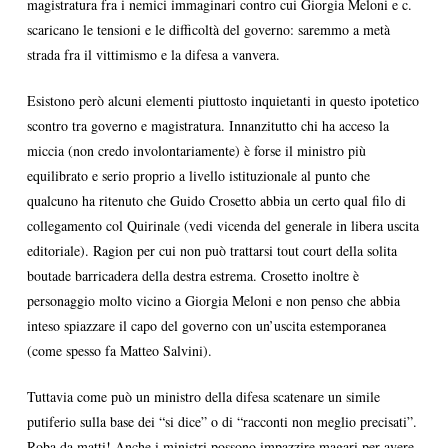
magistratura fra i nemici immaginari contro cui Giorgia Meloni e c.
scaricano le tensioni e le difficoltà del governo: saremmo a metà
strada fra il vittimismo e la difesa a vanvera.
Esistono però alcuni elementi piuttosto inquietanti in questo ipotetico
scontro tra governo e magistratura. Innanzitutto chi ha acceso la
miccia (non credo involontariamente) è forse il ministro più
equilibrato e serio proprio a livello istituzionale al punto che
qualcuno ha ritenuto che Guido Crosetto abbia un certo qual filo di
collegamento col Quirinale (vedi vicenda del generale in libera uscita
editoriale). Ragion per cui non può trattarsi tout court della solita
boutade barricadera della destra estrema. Crosetto inoltre è
personaggio molto vicino a Giorgia Meloni e non penso che abbia
inteso spiazzare il capo del governo con un’uscita estemporanea
(come spesso fa Matteo Salvini).
Tuttavia come può un ministro della difesa scatenare un simile
putiferio sulla base dei “si dice” o di “racconti non meglio precisati”.
Roba da matti! Anche i ministri possono impazzire magari per avere