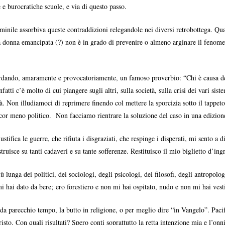
 e burocratiche scuole, e via di questo passo.
nile assorbiva queste contraddizioni relegandole nei diversi retrobottega. Quand
a donna emancipata (?) non è in grado di prevenire o almeno arginare il fenome
cordando, amaramente e provocatoriamente, un famoso proverbio: “Chi è causa del 
nfatti c’è molto di cui piangere sugli altri, sulla società, sulla crisi dei vari si
tà. Non illudiamoci di reprimere finendo col mettere la sporcizia sotto il tappeto
or meno politico. Non facciamo rientrare la soluzione del caso in una edizione 
tifica le guerre, che rifiuta i disgraziati, che respinge i disperati, mi sento a d
isce su tanti cadaveri e su tante sofferenze. Restituisco il mio biglietto d’ingr
lunga dei politici, dei sociologi, degli psicologi, dei filosofi, degli antropol
hai dato da bere; ero forestiero e non mi hai ospitato, nudo e non mi hai vestit
, da parecchio tempo, la butto in religione, o per meglio dire “in Vangelo”. Pacif
sto. Con quali risultati? Spero conti soprattutto la retta intenzione mia e l’onn