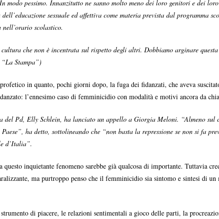
ve In modo pessimo. Innanzitutto ne sanno molto meno dei loro genitori e dei loro 
a dell’educazione sessuale ed affettiva come materia prevista dal programma sco
 nell’orario scolastico.
a cultura che non è incentrata sul rispetto degli altri. Dobbiamo arginare questa
no “La Stampa”)
rofetico in quanto, pochi giorni dopo, la fuga dei fidanzati, che aveva suscitato
idanzato: l’ennesimo caso di femminicidio con modalità e motivi ancora da chia
ia del Pd, Elly Schlein, ha lanciato un appello a Giorgia Meloni. “Almeno sul 
al Paese”, ha detto, sottolineando che “non basta la repressione se non si fa p
le d’Italia”.
o a questo inquietante fenomeno sarebbe già qualcosa di importante. Tuttavia cre
aralizzante, ma purtroppo penso che il femminicidio sia sintomo e sintesi di un 
strumento di piacere, le relazioni sentimentali a gioco delle parti, la procreazi