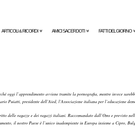
ARTICOLI & RICORDI
AMICI SACERDOTI
FATTI DEL GIORNO
rché oggi l’apprendimento avviene tramite la pornografia, mentre invece sarebbe
io Puiatti, presidente dell’Aied, l’Associazione italiana per l’educazione dem
itto delle ragazze e dei ragazzi italiani. Raccomandato dall’Oms e previsto nell
lamento, il nostro Paese è l’unico inadempiente in Europa insieme a Cipro, Bul