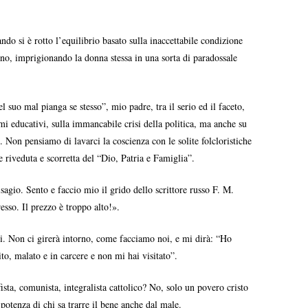
o si è rotto l’equilibrio basato sulla inaccettabile condizione
no, imprigionando la donna stessa in una sorta di paradossale
suo mal pianga se stesso”, mio padre, tra il serio ed il faceto,
stemi educativi, sulla immancabile crisi della politica, ma anche su
. Non pensiamo di lavarci la coscienza con le solite folcloristiche
riveduta e scorretta del “Dio, Patria e Famiglia”.
isagio. Sento e faccio mio il grido dello scrittore russo F. M.
esso. Il prezzo è troppo alto!».
ogi. Non ci girerà intorno, come facciamo noi, e mi dirà: “Ho
o, malato e in carcere e non mi hai visitato”.
ista, comunista, integralista cattolico? No, solo un povero cristo
ipotenza di chi sa trarre il bene anche dal male.