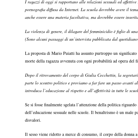
I ragazzi di oggi si rapportano alle relazioni sessuali ed affetti
pornografia diffusa da Internet. La scuola dovrebbe avere il tem
anche essere una materia facoltativa, ma dovrebbe essere inserita
La violenza di genere, il dilagare del femminicidio è figlio di un
(Sono alcuni passaggi di un’intervista pubblicata dal quotidia
La proposta di Mario Puiatti ha assunto purtroppo un significato p
morte della ragazza avvenuta con ogni probabilità ad opera del f
Dopo il ritrovamento del corpo di Giulia Cecchettin, la segretar
parte lo scontro politico e proviamo a far fare un passo avanti 
introduca l’educazione al rispetto e all’affettività in tutte le scuo
Se si fosse finalmente sgelata l’attenzione della politica riguard
dell’educazione sessuale nelle scuole. Il benaltrismo è un male p
disvalori.
Il sesso viene ridotto a merce di consumo, il corpo della donna a 