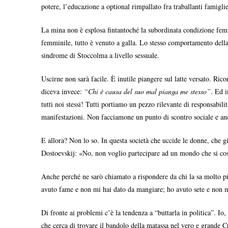
potere, l’educazione a optional rimpallato fra traballanti famiglie
La mina non è esplosa fintantoché la subordinata condizione femmi
femminile, tutto è venuto a galla. Lo stesso comportamento dell
sindrome di Stoccolma a livello sessuale.
Uscirne non sarà facile. È inutile piangere sul latte versato. Ri
diceva invece:
“Chi è causa del suo mal pianga me stesso”
. Ed i
tutti noi stessi! Tutti portiamo un pezzo rilevante di responsabili
manifestazioni. Non facciamone un punto di scontro sociale e anc
E allora? Non lo so. In questa società che uccide le donne, che gius
Dostoevskij: «No, non voglio partecipare ad un mondo che si costru
Anche perché ne sarò chiamato a rispondere da chi la sa molto più 
avuto fame e non mi hai dato da mangiare; ho avuto sete e non mi 
Di fronte ai problemi c’è la tendenza a “buttarla in politica”. Io
che cerca di trovare il bandolo della matassa nel vero e grande Cri