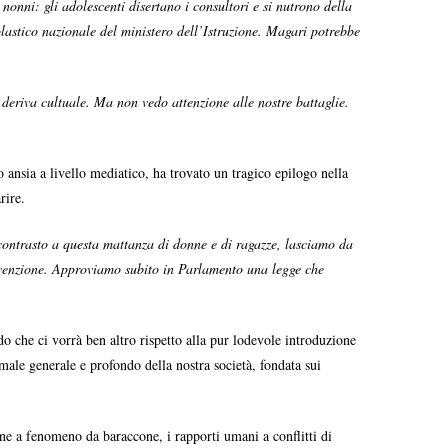
nonni: gli adolescenti disertano i consultori e si nutrono della
lastico nazionale del ministero dell’Istruzione. Magari potrebbe
 deriva cultuale. Ma non vedo attenzione alle nostre battaglie.
 ansia a livello mediatico, ha trovato un tragico epilogo nella
rire.
contrasto a questa mattanza di donne e di ragazze, lasciamo da
revenzione. Approviamo subito in Parlamento una legge che
do che ci vorrà ben altro rispetto alla pur lodevole introduzione
male generale e profondo della nostra società, fondata sui
one a fenomeno da baraccone, i rapporti umani a conflitti di