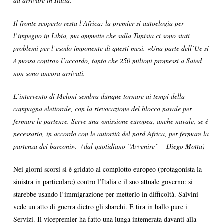
ad arrivare in Italia.
Il fronte scoperto resta l’Africa: la premier si autoelogia per
l’impegno in Libia, ma ammette che sulla Tunisia ci sono stati
problemi per l’esodo imponente di questi mesi. «Una parte dell’Ue si
è mossa contro» l’accordo, tanto che 250 milioni promessi a Saied
non sono ancora arrivati.
L’intervento di Meloni sembra dunque tornare ai tempi della
campagna elettorale, con la rievocazione del blocco navale per
fermare le partenze. Serve una «missione europea, anche navale, se è
necessario, in accordo con le autorità del nord Africa, per fermare la
partenza dei barconi». (dal quotidiano “Avvenire” – Diego Motta)
Nei giorni scorsi si è gridato al complotto europeo (protagonista la
sinistra in particolare) contro l’Italia e il suo attuale governo: si
starebbe usando l’immigrazione per metterlo in difficoltà. Salvini
vede un atto di guerra dietro gli sbarchi. E tira in ballo pure i
Servizi. Il vicepremier ha fatto una lunga intemerata davanti alla