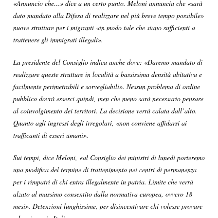
«Annuncio che…» dice a un certo punto. Meloni annuncia che «sarà
dato mandato alla Difesa di realizzare nel più breve tempo possibile»
nuove strutture per i migranti «in modo tale che siano sufficienti a
trattenere gli immigrati illegali».
La presidente del Consiglio indica anche dove: «Daremo mandato di
realizzare queste strutture in località a bassissima densità abitativa e
facilmente perimetrabili e sorvegliabili». Nessun problema di ordine
pubblico dovrà esserci quindi, men che meno sarà necessario pensare
al coinvolgimento dei territori. La decisione verrà calata dall’alto.
Quanto agli ingressi degli irregolari, «non conviene affidarsi ai
trafficanti di esseri umani».
Sui tempi, dice Meloni, «al Consiglio dei ministri di lunedì porteremo
una modifica del termine di trattenimento nei centri di permanenza
per i rimpatri di chi entra illegalmente in patria. Limite che verrà
alzato al massimo consentito dalla normativa europea, ovvero 18
mesi». Detenzioni lunghissime, per disincentivare chi volesse provare