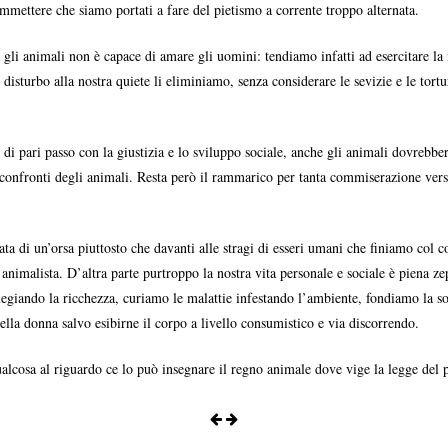
mmettere che siamo portati a fare del pietismo a corrente troppo alternata.
gli animali non è capace di amare gli uomini: tendiamo infatti ad esercitare la n
disturbo alla nostra quiete li eliminiamo, senza considerare le sevizie e le tort
 di pari passo con la giustizia e lo sviluppo sociale, anche gli animali dovrebbe
ei confronti degli animali. Resta però il rammarico per tanta commiserazione ver
a di un’orsa piuttosto che davanti alle stragi di esseri umani che finiamo col c
ia animalista. D’altra parte purtroppo la nostra vita personale e sociale è piena
iando la ricchezza, curiamo le malattie infestando l’ambiente, fondiamo la soc
ella donna salvo esibirne il corpo a livello consumistico e via discorrendo.
lcosa al riguardo ce lo può insegnare il regno animale dove vige la legge del p