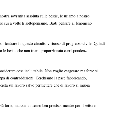
ostra sovranità assoluta sulle bestie, le usiamo a nostro
ure cui a volte li sottoponiamo. Basti pensare al fenomeno
ro rientrare in questo circuito virtuoso di progresso civile. Quindi
so le bestie che non trova proporzionata corrispondenza
onsiderare cosa ineluttabile. Non voglio esagerare ma forse si
 zeppa di contraddizioni. Cerchiamo la pace fabbricando,
ietà sul lavoro salvo permettere che di lavoro si muoia
iù forte, ma con un senso ben preciso, mentre per il settore