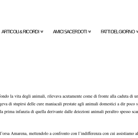
ARTICOLI & RICORDI
AMICI SACERDOTI
FATTI DEL GIORNO
fondo la vita degli animali, rilevava acutamente come di fronte alla caduta di u
ngeva di stupirsi delle cure maniacali prestate agli animali domestici a dir poco
a prima infanzia di quella derivante dalle deiezioni animali peraltro spesso scari
l’orsa Amarena, mettendolo a confronto con l’indifferenza con cui assistiamo all