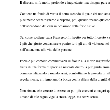
Il discorso si fa molto profondo e inquietante, ma bisogna pure a
Contiene un fondo di verità il detto secondo il quale chi non ama 
piacimento senza riguardo e rispetto, poi, quando recano qualche 
dell’abbandono dei cani in occasione delle ferie estive.
Se, come sostiene papa Francesco il rispetto per tutto il creato va
è più che giusto condannare e punire tutti gli atti di violenza n
nell’attenzione alla vita delle persone.
Forse è più comodo commuoversi di fronte alla morte ingiustificat
tratta di una forma di ipocrisia nascosta dietro la pur giusta ans
commercializzando e usando armi, combattiamo la povertà privileg
regolarmente, ci riempiamo la bocca con la difesa della dignità d
Non rimane che cercare di essere un po’ più coerenti e magari qua
umano di tale regno vige la stessa legge, ma senza senso.