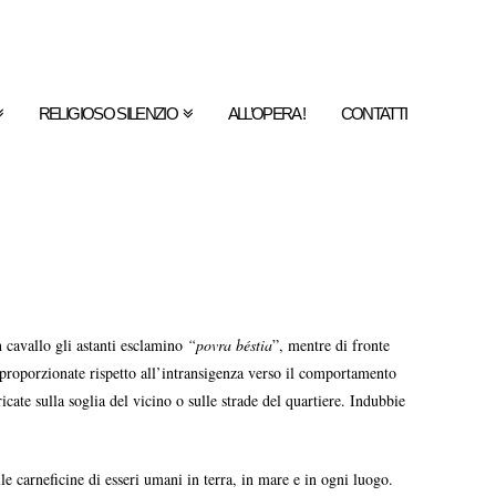
RELIGIOSO SILENZIO
ALL’OPERA !
CONTATTI
n cavallo gli astanti esclamino
“povra béstia
”, mentre di fronte
 sproporzionate rispetto all’intransigenza verso il comportamento
cate sulla soglia del vicino o sulle strade del quartiere. Indubbie
e carneficine di esseri umani in terra, in mare e in ogni luogo.