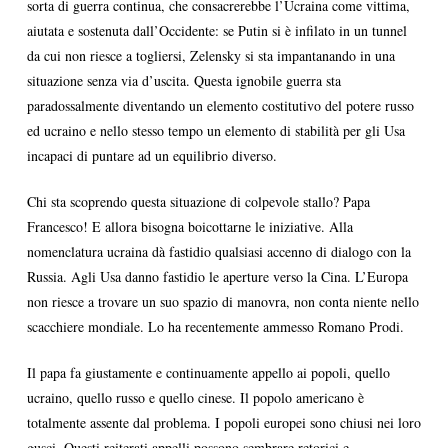
sorta di guerra continua, che consacrerebbe l’Ucraina come vittima,
aiutata e sostenuta dall’Occidente: se Putin si è infilato in un tunnel
da cui non riesce a togliersi, Zelensky si sta impantanando in una
situazione senza via d’uscita. Questa ignobile guerra sta
paradossalmente diventando un elemento costitutivo del potere russo
ed ucraino e nello stesso tempo un elemento di stabilità per gli Usa
incapaci di puntare ad un equilibrio diverso.
Chi sta scoprendo questa situazione di colpevole stallo? Papa
Francesco! E allora bisogna boicottarne le iniziative. Alla
nomenclatura ucraina dà fastidio qualsiasi accenno di dialogo con la
Russia. Agli Usa danno fastidio le aperture verso la Cina. L’Europa
non riesce a trovare un suo spazio di manovra, non conta niente nello
scacchiere mondiale. Lo ha recentemente ammesso Romano Prodi.
Il papa fa giustamente e continuamente appello ai popoli, quello
ucraino, quello russo e quello cinese. Il popolo americano è
totalmente assente dal problema. I popoli europei sono chiusi nei loro
gusci. Questi reiterati appelli possono sembrare retorici e