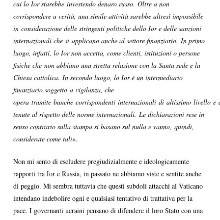
cui lo Ior starebbe investendo denaro russo. Oltre a non
corrispondere a verità, una simile attività sarebbe altresì impossibile
in considerazione delle stringenti politiche dello Ior e delle sanzioni
internazionali che si applicano anche al settore finanziario. In primo
luogo, infatti, lo Ior non accetta, come clienti, istituzioni o persone
fisiche che non abbiano una stretta relazione con la Santa sede e la
Chiesa cattolica. In secondo luogo, lo Ior è un intermediario
finanziario soggetto a vigilanza, che
opera tramite banche corrispondenti internazionali di altissimo livello e
tenute al rispetto delle norme internazionali. Le dichiarazioni rese in
senso contrario sulla stampa si basano sul nulla e vanno, quindi,
considerate come tali».
Non mi sento di escludere pregiudizialmente e ideologicamente
rapporti tra Ior e Russia, in passato ne abbiamo viste e sentite anche
di peggio. Mi sembra tuttavia che questi subdoli attacchi al Vaticano
intendano indebolire ogni e qualsiasi tentativo di trattativa per la
pace. I governanti ucraini pensano di difendere il loro Stato con una