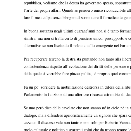
repubblica, vediamo che la destra ha governato spesso, soprattutt
l’arte dei propri affari. Quindi se pensiero unico riconducibile al
fare il mea culpa senza bisogno di scomodare il farneticante gene
In buona sostanza negli ultimi quarant’anni non si è tanto formato
sinistra, ma non si tratta certo di pensiero unico, presupposto e
alternativo se non lisciando il pelo a quello emergente nei bar e 
Per recuperare terreno la destra sta puntando non tanto alla liber
controtendenza rispetto all’evoluzione dei diritti delle persone e
della quale si vorrebbe fare piazza pulita, è proprio quel consu
Fa un po’ sorridere la mobilitazione destrorsa in difesa della libe
Parlamento in funzione di una ulteriore riscossa estremista di de
Se uno però dice delle cavolate che non stanno né in cielo né in t
dialogo, ma a difendere aprioristicamente un signore che spara c
cazzate: il discorso vale non tanto e non solo per Roberto Vannacci
ruolo culturale e politico e sparare i colpi che da troppo tempo 