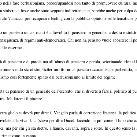
o nella fase berlusconiana, preoccupandosi non tanto di promuovere cultura, ma 
la sinistra ci fosse anche stato seppure indirettamente, sarebbe anche per colpa d
rale Vannacci per recuperare feeling con la pubblica opinione sulle tematiche p
 un pensiero unico, ma si è affievolito il pensiero in generale, a destra e sinist
 conseguenza di regimi anti-democratici. Chi non ha pensato vuole abbattere il 
nelle caserme.
tà di pensiero e di parola ma all’abuso di pensiero e parola, sciorinando idee al
 promuovendo sic et simpliciter un ritorno al passato oscurantista e perbenista, n
mismo così fortemente spinto dal berlusconismo al limite del regime.
rtà di pensiero di un generale dell’esercito, che si diverte a fare il politico al
stra. Ma fatemi il piacere…
erra glielo si dovrà pur dire: il Vangelo parla di correzione fraterna, la politic
avolate alla viva il…. (stavo per dire Duce), facendo un po’ come il lupo che a
, ma per chi gli sta dietro, a fianco, davanti, sopra e sotto. In questo senso la
le rimangono in canna.