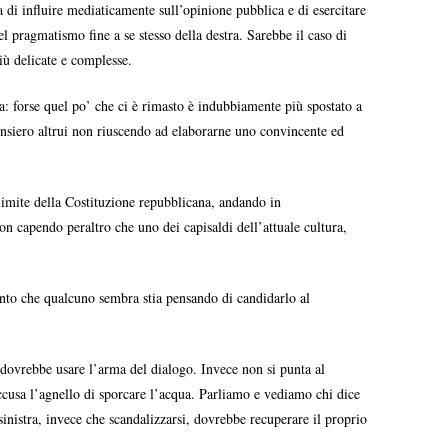
di influire mediaticamente sull’opinione pubblica e di esercitare
el pragmatismo fine a se stesso della destra. Sarebbe il caso di
iù delicate e complesse.
ra: forse quel po’ che ci è rimasto è indubbiamente più spostato a
pensiero altrui non riuscendo ad elaborarne uno convincente ed
 limite della Costituzione repubblicana, andando in
on capendo peraltro che uno dei capisaldi dell’attuale cultura,
 punto che qualcuno sembra stia pensando di candidarlo al
a dovrebbe usare l’arma del dialogo. Invece non si punta al
ccusa l’agnello di sporcare l’acqua. Parliamo e vediamo chi dice
 sinistra, invece che scandalizzarsi, dovrebbe recuperare il proprio