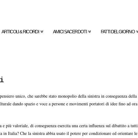
ARTICOLI & RICORDI
AMICI SACERDOTI
FATTI DEL GIORNO
i
 pensiero unico, che sarebbe stato monopolio della sinistra in conseguenza della 
urale dando spazio e voce a persone e movimenti portatori di idee fino ad ora r
a e più valoriale, di conseguenza esercita una certa influenza sul dibattito a tutt
ra in Italia? Che la sinistra abbia usato il potere per condizionare ed orientare 