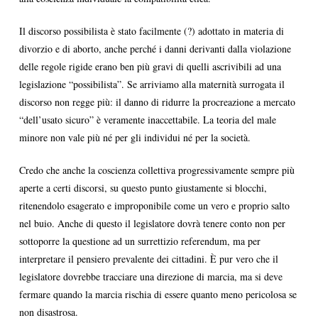
Il discorso possibilista è stato facilmente (?) adottato in materia di
divorzio e di aborto, anche perché i danni derivanti dalla violazione
delle regole rigide erano ben più gravi di quelli ascrivibili ad una
legislazione “possibilista”. Se arriviamo alla maternità surrogata il
discorso non regge più: il danno di ridurre la procreazione a mercato
“dell’usato sicuro” è veramente inaccettabile. La teoria del male
minore non vale più né per gli individui né per la società.
Credo che anche la coscienza collettiva progressivamente sempre più
aperte a certi discorsi, su questo punto giustamente si blocchi,
ritenendolo esagerato e improponibile come un vero e proprio salto
nel buio. Anche di questo il legislatore dovrà tenere conto non per
sottoporre la questione ad un surrettizio referendum, ma per
interpretare il pensiero prevalente dei cittadini. È pur vero che il
legislatore dovrebbe tracciare una direzione di marcia, ma si deve
fermare quando la marcia rischia di essere quanto meno pericolosa se
non disastrosa.