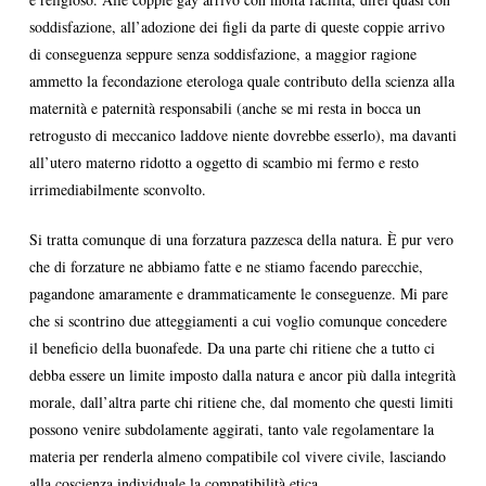
soddisfazione, all’adozione dei figli da parte di queste coppie arrivo
di conseguenza seppure senza soddisfazione, a maggior ragione
ammetto la fecondazione eterologa quale contributo della scienza alla
maternità e paternità responsabili (anche se mi resta in bocca un
retrogusto di meccanico laddove niente dovrebbe esserlo), ma davanti
all’utero materno ridotto a oggetto di scambio mi fermo e resto
irrimediabilmente sconvolto.
Si tratta comunque di una forzatura pazzesca della natura. È pur vero
che di forzature ne abbiamo fatte e ne stiamo facendo parecchie,
pagandone amaramente e drammaticamente le conseguenze. Mi pare
che si scontrino due atteggiamenti a cui voglio comunque concedere
il beneficio della buonafede. Da una parte chi ritiene che a tutto ci
debba essere un limite imposto dalla natura e ancor più dalla integrità
morale, dall’altra parte chi ritiene che, dal momento che questi limiti
possono venire subdolamente aggirati, tanto vale regolamentare la
materia per renderla almeno compatibile col vivere civile, lasciando
alla coscienza individuale la compatibilità etica.