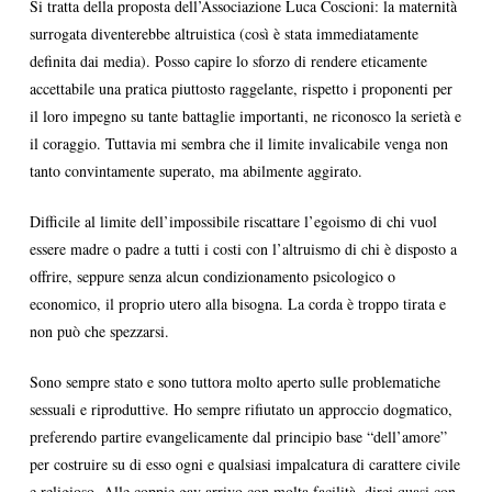
Si tratta della proposta dell’Associazione Luca Coscioni: la maternità
surrogata diventerebbe altruistica (così è stata immediatamente
definita dai media). Posso capire lo sforzo di rendere eticamente
accettabile una pratica piuttosto raggelante, rispetto i proponenti per
il loro impegno su tante battaglie importanti, ne riconosco la serietà e
il coraggio. Tuttavia mi sembra che il limite invalicabile venga non
tanto convintamente superato, ma abilmente aggirato.
Difficile al limite dell’impossibile riscattare l’egoismo di chi vuol
essere madre o padre a tutti i costi con l’altruismo di chi è disposto a
offrire, seppure senza alcun condizionamento psicologico o
economico, il proprio utero alla bisogna. La corda è troppo tirata e
non può che spezzarsi.
Sono sempre stato e sono tuttora molto aperto sulle problematiche
sessuali e riproduttive. Ho sempre rifiutato un approccio dogmatico,
preferendo partire evangelicamente dal principio base “dell’amore”
per costruire su di esso ogni e qualsiasi impalcatura di carattere civile
e religioso. Alle coppie gay arrivo con molta facilità, direi quasi con