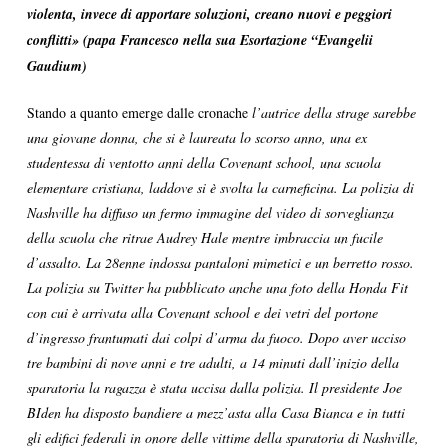
violenta, invece di apportare soluzioni, creano nuovi e peggiori
conflitti» (papa Francesco nella sua Esortazione “Evangelii
Gaudium)
Stando a quanto emerge dalle cronache
l’autrice della strage sarebbe
una giovane donna, che si è laureata lo scorso anno, una ex
studentessa di ventotto anni della Covenant school, una scuola
elementare cristiana, laddove si è svolta la carneficina. La polizia di
Nashville ha diffuso un fermo immagine del video di sorveglianza
della scuola che ritrae Audrey Hale mentre imbraccia un fucile
d’assalto. La 28enne indossa pantaloni mimetici e un berretto rosso.
La polizia su Twitter ha pubblicato anche una foto della Honda Fit
con cui è arrivata alla Covenant school e dei vetri del portone
d’ingresso frantumati dai colpi d’arma da fuoco. Dopo aver ucciso
tre bambini di nove anni e tre adulti, a 14 minuti dall’inizio della
sparatoria la ragazza è stata uccisa dalla polizia. Il presidente Joe
BIden ha disposto bandiere a mezz’asta alla Casa Bianca e in tutti
gli edifici federali in onore delle vittime della sparatoria di Nashville,