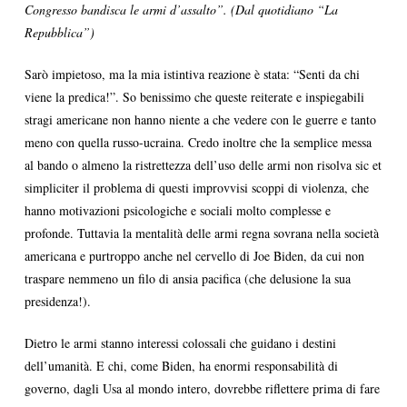
Congresso bandisca le armi d’assalto”. (Dal quotidiano “La
Repubblica”)
Sarò impietoso, ma la mia istintiva reazione è stata: “Senti da chi
viene la predica!”. So benissimo che queste reiterate e inspiegabili
stragi americane non hanno niente a che vedere con le guerre e tanto
meno con quella russo-ucraina. Credo inoltre che la semplice messa
al bando o almeno la ristrettezza dell’uso delle armi non risolva sic et
simpliciter il problema di questi improvvisi scoppi di violenza, che
hanno motivazioni psicologiche e sociali molto complesse e
profonde. Tuttavia la mentalità delle armi regna sovrana nella società
americana e purtroppo anche nel cervello di Joe Biden, da cui non
traspare nemmeno un filo di ansia pacifica (che delusione la sua
presidenza!).
Dietro le armi stanno interessi colossali che guidano i destini
dell’umanità. E chi, come Biden, ha enormi responsabilità di
governo, dagli Usa al mondo intero, dovrebbe riflettere prima di fare