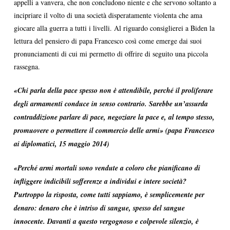
appelli a vanvera, che non concludono niente e che servono soltanto a
incipriare il volto di una società disperatamente violenta che ama
giocare alla guerra a tutti i livelli. Al riguardo consiglierei a Biden la
lettura del pensiero di papa Francesco così come emerge dai suoi
pronunciamenti di cui mi permetto di offrire di seguito una piccola
rassegna.
«Chi parla della pace spesso non è attendibile, perché il proliferare
degli armamenti conduce in senso contrario. Sarebbe un’assurda
contraddizione parlare di pace, negoziare la pace e, al tempo stesso,
promuovere o permettere il commercio delle armi» (papa Francesco
ai diplomatici, 15 maggio 2014)
«Perché armi mortali sono vendute a coloro che pianificano di
infliggere indicibili sofferenze a individui e intere società?
Purtroppo la risposta, come tutti sappiamo, è semplicemente per
denaro: denaro che è intriso di sangue, spesso del sangue
innocente. Davanti a questo vergognoso e colpevole silenzio, è