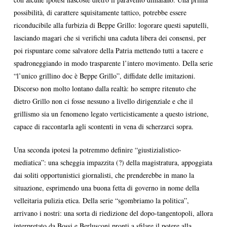
possibilità, di carattere squisitamente tattico, potrebbe essere
riconducibile alla furbizia di Beppe Grillo: logorare questi saputelli,
lasciando magari che si verifichi una caduta libera dei consensi, per
poi rispuntare come salvatore della Patria mettendo tutti a tacere e
spadroneggiando in modo trasparente l’intero movimento. Della serie
“l’unico grillino doc è Beppe Grillo”, diffidate delle imitazioni.
Discorso non molto lontano dalla realtà: ho sempre ritenuto che
dietro Grillo non ci fosse nessuno a livello dirigenziale e che il
grillismo sia un fenomeno legato verticisticamente a questo istrione,
capace di raccontarla agli scontenti in vena di scherzarci sopra.
Una seconda ipotesi la potremmo definire “giustizialistico-
mediatica”: una scheggia impazzita (?) della magistratura, appoggiata
dai soliti opportunistici giornalisti, che prenderebbe in mano la
situazione, esprimendo una buona fetta di governo in nome della
velleitaria pulizia etica. Della serie “sgombriamo la politica”,
arrivano i nostri: una sorta di riedizione del dopo-tangentopoli, allora
interpretato da Bossi e Berlusconi pronti a sfilare il potere alla