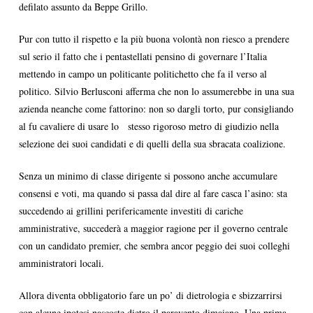
defilato assunto da Beppe Grillo.
Pur con tutto il rispetto e la più buona volontà non riesco a prendere
sul serio il fatto che i pentastellati pensino di governare l’Italia
mettendo in campo un politicante politichetto che fa il verso al
politico. Silvio Berlusconi afferma che non lo assumerebbe in una sua
azienda neanche come fattorino: non so dargli torto, pur consigliando
al fu cavaliere di usare lo stesso rigoroso metro di giudizio nella
selezione dei suoi candidati e di quelli della sua sbracata coalizione.
Senza un minimo di classe dirigente si possono anche accumulare
consensi e voti, ma quando si passa dal dire al fare casca l’asino: sta
succedendo ai grillini perifericamente investiti di cariche
amministrative, succederà a maggior ragione per il governo centrale
con un candidato premier, che sembra ancor peggio dei suoi colleghi
amministratori locali.
Allora diventa obbligatorio fare un po’ di dietrologia e sbizzarrirsi
con alcune ipotesi nascoste dietro il paravento dimaiano. Una prima