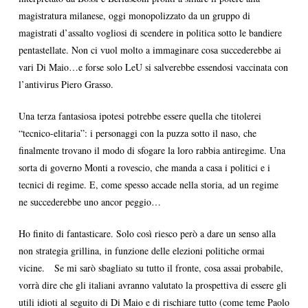
magistratura milanese, oggi monopolizzato da un gruppo di
magistrati d’assalto vogliosi di scendere in politica sotto le bandiere
pentastellate. Non ci vuol molto a immaginare cosa succederebbe ai
vari Di Maio…e forse solo LeU si salverebbe essendosi vaccinata con
l’antivirus Piero Grasso.
Una terza fantasiosa ipotesi potrebbe essere quella che titolerei
“tecnico-elitaria”: i personaggi con la puzza sotto il naso, che
finalmente trovano il modo di sfogare la loro rabbia antiregime. Una
sorta di governo Monti a rovescio, che manda a casa i politici e i
tecnici di regime. E, come spesso accade nella storia, ad un regime
ne succederebbe uno ancor peggio…
Ho finito di fantasticare. Solo così riesco però a dare un senso alla
non strategia grillina, in funzione delle elezioni politiche ormai
vicine. Se mi sarò sbagliato su tutto il fronte, cosa assai probabile,
vorrà dire che gli italiani avranno valutato la prospettiva di essere gli
utili idioti al seguito di Di Maio e di rischiare tutto (come teme Paolo