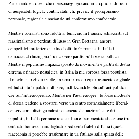
Parlamento europeo, che i personaggi giocano in proprio al di fuori
di auspicabili logiche continentali, che prevale il protagonismo
personale, regionale e nazionale sul conformismo confederale.
Mentre i socialisti sono ridotti al lumicino in Francia, schiacciati sul
massimalismo e perdenti di lusso in Gran Bretagna, ancora
competitivi ma fortemente indeboliti in Germania, in Italia i
democratici rimangono l’unico vero partito sulla scena politica.
Mentre il populismo impazza sposato da movimenti e partiti di destra
estrema e financo nostalgica, in Italia la più corposa forza populista,
il movimento cinque stelle, incarna in modo equivocamente originale
ed indistinto le pulsioni di base, indirizzandole più sull’antipolitica
che sull’antieuropeismo. Mentre nei Paesi europei le forze moderate
di destra tendono a spostarsi verso un centro sostanzialmente liberal-
conservatore, distinguendosi nettamente dai nazionalisti e dai
populisti, in Italia permane una confusa e frammentata situazione tra
centristi, berlusconiani, leghisti e sedicenti fratelli d’Italia (questa
macedonia si potrebbe trasformare in un frullato sulla spinta delle