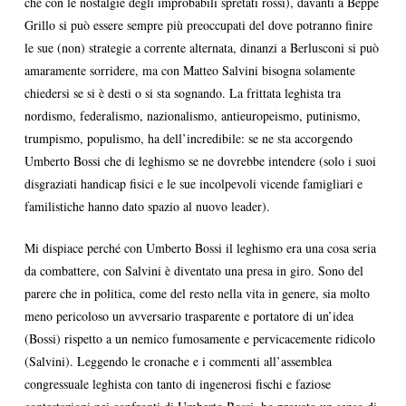
che con le nostalgie degli improbabili spretati rossi), davanti a Beppe
Grillo si può essere sempre più preoccupati del dove potranno finire
le sue (non) strategie a corrente alternata, dinanzi a Berlusconi si può
amaramente sorridere, ma con Matteo Salvini bisogna solamente
chiedersi se si è desti o si sta sognando. La frittata leghista tra
nordismo, federalismo, nazionalismo, antieuropeismo, putinismo,
trumpismo, populismo, ha dell’incredibile: se ne sta accorgendo
Umberto Bossi che di leghismo se ne dovrebbe intendere (solo i suoi
disgraziati handicap fisici e le sue incolpevoli vicende famigliari e
familistiche hanno dato spazio al nuovo leader).
Mi dispiace perché con Umberto Bossi il leghismo era una cosa seria
da combattere, con Salvini è diventato una presa in giro. Sono del
parere che in politica, come del resto nella vita in genere, sia molto
meno pericoloso un avversario trasparente e portatore di un’idea
(Bossi) rispetto a un nemico fumosamente e pervicacemente ridicolo
(Salvini). Leggendo le cronache e i commenti all’assemblea
congressuale leghista con tanto di ingenerosi fischi e faziose