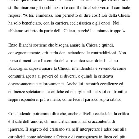
si illuminarono gli occhi azzurri e con il dito alzato verso il cardinale
rispose: “A lei, eminenza, non permetto di dire così! Lei della Chiesa
ha solo beneficiato, con la carriera ecclesiastica e gli onori. Noi
abbiamo sofferto da parte della Chiesa, perché la amiamo troppo!».
Enzo Bianchi sostiene che bisogna amare la Chiesa e quindi,
conseguentemente, criticarla denunciandone le contraddizioni. Non
posso dimenticare l’esempio del caro amico sacerdote Luciano
Scaccaglia: sapeva amare la Chiesa, intendendola e vivendola come
comunità aperta ai poveri ed ai diversi, e quindi la criticava
doverosamente e calorosamente. Anche lui incontrò eccellenze ed
eminenze spietatamente critiche ed emarginanti nei suoi confronti e
seppe rispondere, più o meno, come fece il parroco sopra citato.
Concludendo potremmo dire che, anche a livello ecclesiale, la critica
è il sale dell’amore, chi non critica non ama, si accontenta di
ignorare. Il segreto del cristiano sta nell’interpretare l’adesione alla
cattolicità come adesione a Cristo e di conseguenza in linea col più