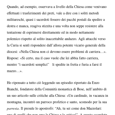
Quando, ad esempio, osservava a livello della Chiesa come venivano
effettuati i trasferimenti dei preti, vale a dire con i soliti metodi
militareschi, quasi i sacerdoti fossero dei pacchi postali da spedire a
destra e manca, reagiva stizzita e una volta non seppe resistere alla
tentazione di esprimersi direttamente ed in modo nettamente
polemico rispetto al solito inaccettabile andazzo. Agli attacchi verso
la Curia si sentì rispondere dall’allora potente vicario generale della
diocesi: «Nella Chiesa non ci devono essere problemi di carriera…».
Rispose: «Sì certo, ma il caso vuole che lei abbia fatto carriera,
mentre “i sacerdoti semplici” li spedite in fretta e furia a farsi il
mazzo…».
Ho ripensato a tutto ciò leggendo un episodio riportato da Enzo
Bianchi, fondatore della Comunità monastica di Bose, nell’ambito di
un suo articolo sulle critiche alla Chiesa: «Un cardinale, in vacanza in
montagna, incontrò un parroco profetico e santo, scomodo per la sua
parresia
. Il presule lo apostrofò: “Ah, tu sei come don Mazzolari:
uno di quelli che non ama la Chiesa e la critica!”. A questo sacerdote