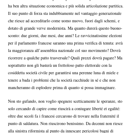
ha ben altra situazione economica e più solida articolazione partitica.
Il suo punto di forza sta indubbiamente nel vantaggio generazionale
che riesce ad accreditarlo come uomo nuovo, fuori dagli schemi, e
dotato di grande verve modernista. Ma quanto durerà questo buono-
sconto: due giorni, due mesi, due anni? Le ravvicinatissime elezioni
per il parlamento francese saranno una prima verifica di tenuta: avrà
la maggioranza all’assemblea nazionale col suo movimento? Dovrà
ricorrere a qualche patto trasversale? Quali prezzi dovrà pagare? Ma
soprattutto non gli basterà un frettoloso patto elettorale con la
cosiddetta società civile per garantirsi una perenne luna di miele e
tenere a bada i problemi che la società racchiude in sé e che non
mancheranno di esplodere prima di quanto si possa immaginare.
Non sto gufando, non voglio spegnere scetticamente le speranze, sto
solo cercando di capire come riuscirà a coniugare liberté et egalité:
oltre due secoli fa i francesi cercarono di trovare nella fraternité il
punto di saldatura. Non riuscirono benissimo. Da decenni non riesce
alla sinistra riformista al punto da innescare pericolosi bagni di