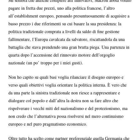
Mi sembra che anziché compiere atti innovativi, Macron abbia voluto
pagare in fretta due prezzi, uno alla politica francese, l’altro
all’establishment europeo, pensando presuntuosamente di acquisire a
basso prezzo i due riferimenti su cui basare la sua presidenza: la
politica tradizionale comprata a livelli da saldo di fine gestione
fallimentare, l’Europa cavalcata da salvatore, riscattandola da una
battaglia che stava prendendo una gran brutta piega. Una partenza in
quarta dopo l’accensione del rinnovato motore dell’orgoglio
nazionale (un po’ troppo per i miei gusti).
Non ho capito su quali basi voglia rilanciare il disegno europeo e
verso quali obiettivi voglia orientare la politica interna. È vero che
da una parte la sinistra tradizionale non riesce a rappresentare e
dialogare col popolo e dall’altra la destra non sa fare altro che
rispolverare i vecchi miti del nazionalismo e del protezionismo, ma
non credo che l’alternativa possa risolversi nel mero continuismo
europeo e nel puro pragmatismo economico.
Oltre tutto ha scelto come partner preferenziale quella Germania che