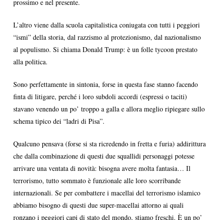
prossimo e nel presente.
L’altro viene dalla scuola capitalistica coniugata con tutti i peggiori
“ismi” della storia, dal razzismo al protezionismo, dal nazionalismo
al populismo. Si chiama Donald Trump: è un folle tycoon prestato
alla politica.
Sono perfettamente in sintonia, forse in questa fase stanno facendo
finta di litigare, perché i loro subdoli accordi (espressi o taciti)
stavano venendo un po’ troppo a galla e allora meglio ripiegare sullo
schema tipico dei “ladri di Pisa”.
Qualcuno pensava (forse si sta ricredendo in fretta e furia) addirittura
che dalla combinazione di questi due squallidi personaggi potesse
arrivare una ventata di novità: bisogna avere molta fantasia… Il
terrorismo, tutto sommato è funzionale alle loro scorribande
internazionali. Se per combattere i macellai del terrorismo islamico
abbiamo bisogno di questi due super-macellai attorno ai quali
ronzano i peggiori capi di stato del mondo, stiamo freschi. È un po’