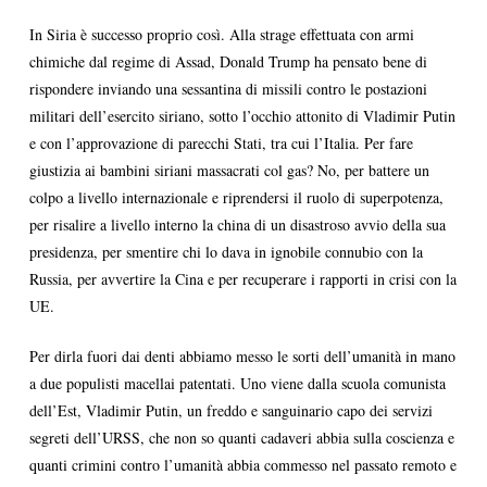
In Siria è successo proprio così. Alla strage effettuata con armi
chimiche dal regime di Assad, Donald Trump ha pensato bene di
rispondere inviando una sessantina di missili contro le postazioni
militari dell’esercito siriano, sotto l’occhio attonito di Vladimir Putin
e con l’approvazione di parecchi Stati, tra cui l’Italia. Per fare
giustizia ai bambini siriani massacrati col gas? No, per battere un
colpo a livello internazionale e riprendersi il ruolo di superpotenza,
per risalire a livello interno la china di un disastroso avvio della sua
presidenza, per smentire chi lo dava in ignobile connubio con la
Russia, per avvertire la Cina e per recuperare i rapporti in crisi con la
UE.
Per dirla fuori dai denti abbiamo messo le sorti dell’umanità in mano
a due populisti macellai patentati. Uno viene dalla scuola comunista
dell’Est, Vladimir Putin, un freddo e sanguinario capo dei servizi
segreti dell’URSS, che non so quanti cadaveri abbia sulla coscienza e
quanti crimini contro l’umanità abbia commesso nel passato remoto e