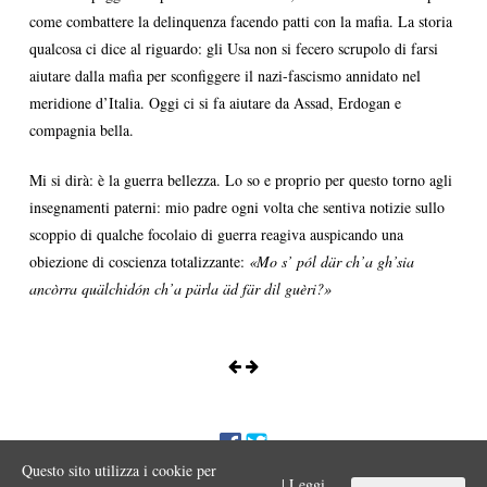
come combattere la delinquenza facendo patti con la mafia. La storia
qualcosa ci dice al riguardo: gli Usa non si fecero scrupolo di farsi
aiutare dalla mafia per sconfiggere il nazi-fascismo annidato nel
meridione d’Italia. Oggi ci si fa aiutare da Assad, Erdogan e
compagnia bella.
Mi si dirà: è la guerra bellezza. Lo so e proprio per questo torno agli
insegnamenti paterni: mio padre ogni volta che sentiva notizie sullo
scoppio di qualche focolaio di guerra reagiva auspicando una
obiezione di coscienza totalizzante:
«
Mo s’ pól där ch’a gh’sia
ancòrra quälchidón ch’a pärla äd fär dil guèri?»
Questo sito utilizza i cookie per
ENNIO MORA © 2017 Iniziativa editoriale a scopo divulgativo
| Leggi