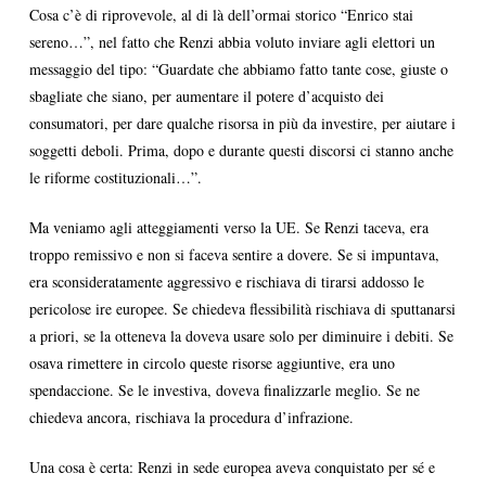
Cosa c’è di riprovevole, al di là dell’ormai storico “Enrico stai
sereno…”, nel fatto che Renzi abbia voluto inviare agli elettori un
messaggio del tipo: “Guardate che abbiamo fatto tante cose, giuste o
sbagliate che siano, per aumentare il potere d’acquisto dei
consumatori, per dare qualche risorsa in più da investire, per aiutare i
soggetti deboli. Prima, dopo e durante questi discorsi ci stanno anche
le riforme costituzionali…”.
Ma veniamo agli atteggiamenti verso la UE. Se Renzi taceva, era
troppo remissivo e non si faceva sentire a dovere. Se si impuntava,
era sconsideratamente aggressivo e rischiava di tirarsi addosso le
pericolose ire europee. Se chiedeva flessibilità rischiava di sputtanarsi
a priori, se la otteneva la doveva usare solo per diminuire i debiti. Se
osava rimettere in circolo queste risorse aggiuntive, era uno
spendaccione. Se le investiva, doveva finalizzarle meglio. Se ne
chiedeva ancora, rischiava la procedura d’infrazione.
Una cosa è certa: Renzi in sede europea aveva conquistato per sé e