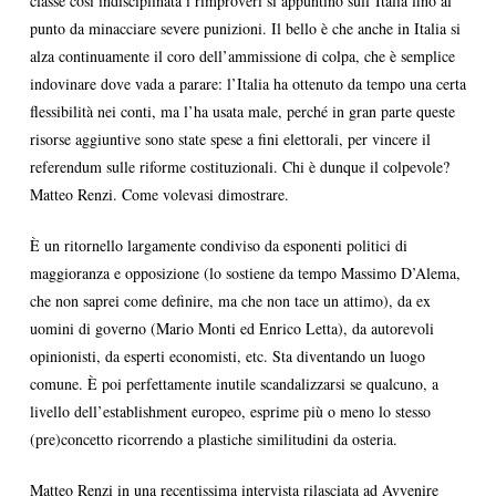
classe così indisciplinata i rimproveri si appuntino sull’Italia fino al
punto da minacciare severe punizioni. Il bello è che anche in Italia si
alza continuamente il coro dell’ammissione di colpa, che è semplice
indovinare dove vada a parare: l’Italia ha ottenuto da tempo una certa
flessibilità nei conti, ma l’ha usata male, perché in gran parte queste
risorse aggiuntive sono state spese a fini elettorali, per vincere il
referendum sulle riforme costituzionali. Chi è dunque il colpevole?
Matteo Renzi. Come volevasi dimostrare.
È un ritornello largamente condiviso da esponenti politici di
maggioranza e opposizione (lo sostiene da tempo Massimo D’Alema,
che non saprei come definire, ma che non tace un attimo), da ex
uomini di governo (Mario Monti ed Enrico Letta), da autorevoli
opinionisti, da esperti economisti, etc. Sta diventando un luogo
comune. È poi perfettamente inutile scandalizzarsi se qualcuno, a
livello dell’establishment europeo, esprime più o meno lo stesso
(pre)concetto ricorrendo a plastiche similitudini da osteria.
Matteo Renzi in una recentissima intervista rilasciata ad Avvenire