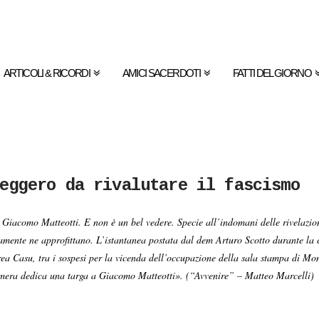
ARTICOLI & RICORDI
AMICI SACERDOTI
FATTI DEL GIORNO
eggero da rivalutare il fascismo
iacomo Matteotti. E non è un bel vedere. Specie all’indomani delle rivelazioni 
mente ne approfittano. L’istantanea postata dal dem Arturo Scotto durante la c
ea Casu, tra i sospesi per la vicenda dell’occupazione della sala stampa di Mo
Camera dedica una targa a Giacomo Matteotti». (“Avvenire” – Matteo Marcelli)