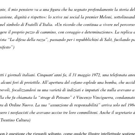
e, il mio pensiero va a una figura che ha segnato profondamente la storia della d
assione, dignità e rispetto»: lo scrive sui social la premier Meloni, sottolineand
nel simbolo di Fratelli d’Italia. «Un ricordo che continua a vivere nel percorso
ngere il proprio pezzo di cammino, con coraggio e determinazione». La replica
vista “La difesa della razza”, passando per i repubblichini di Salò, fucilando pa
nifesto”)
i i giornali italiani. Cinquant’anni fa, il 31 maggio 1972, una telefonata ano
lcuni fori di proiettile. All’apertura del cofano esplode una bomba, che uccide 
voli, focalizzandosi su una varietà di indiziati e imputati che nulla avevano a 
lla che fu chiamata la “strage di Peteano” è Vincenzo Vinciguerra, condannato al
ra di Ordine Nuovo. La sua “assunzione di responsabilità” arriva solo nel 1984,
sero i neofascisti che avevano ucciso tre loro commilitoni. Anche il segretario 
(Trentino Cultura)
 non è questione che riguardi soltanto, come qualche illustre intellettuale sosti