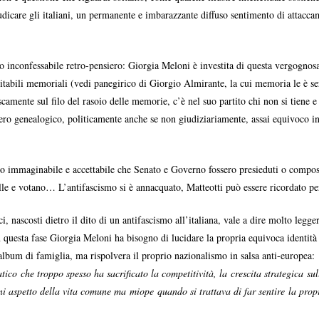
iudicare gli italiani, un permanente e imbarazzante diffuso sentimento di attacc
to inconfessabile retro-pensiero: Giorgia Meloni è investita di questa vergognosa
tabili memoriali (vedi panegirico di Giorgio Almirante, la cui memoria le è s
amente sul filo del rasoio delle memorie, c’è nel suo partito chi non si tiene e 
lbero genealogico, politicamente anche se non giudiziariamente, assai equivoco i
o immaginabile e accettabile che Senato e Governo fossero presieduti o compost
alle e votano… L’antifascismo si è annacquato, Matteotti può essere ricordato pe
, nascosti dietro il dito di un antifascismo all’italiana, vale a dire molto legge
 questa fase Giorgia Meloni ha bisogno di lucidare la propria equivoca identità p
album di famiglia, ma rispolvera il proprio nazionalismo in salsa anti-europea:
ico che troppo spesso ha sacrificato la competitività, la crescita strategica sul
gni aspetto della vita comune ma miope quando si trattava di far sentire la pro