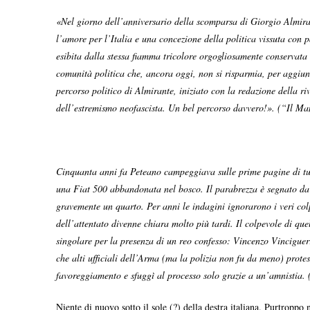
«Nel giorno dell’anniversario della scomparsa di Giorgio Almirant
l’amore per l’Italia e una concezione della politica vissuta con p
esibita dalla stessa fiamma tricolore orgogliosamente conservata 
comunità politica che, ancora oggi, non si risparmia, per aggiu
percorso politico di Almirante, iniziato con la redazione della ri
dell’estremismo neofascista. Un bel percorso davvero!». (“Il Ma
Cinquanta anni fa Peteano campeggiava sulle prime pagine di tutt
una Fiat 500 abbandonata nel bosco. Il parabrezza è segnato da a
gravemente un quarto. Per anni le indagini ignorarono i veri colpe
dell’attentato divenne chiara molto più tardi. Il colpevole di que
singolare per la presenza di un reo confesso: Vincenzo Vinciguer
che alti ufficiali dell’Arma (ma la polizia non fu da meno) protes
favoreggiamento e sfuggì al processo solo grazie a un’amnistia. 
Niente di nuovo sotto il sole (?) della destra italiana. Purtroppo