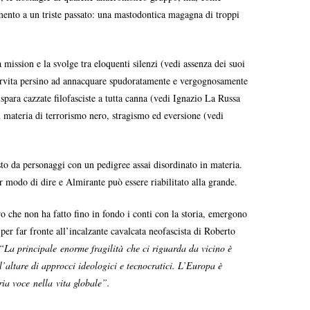
amento a un triste passato: una mastodontica magagna di troppi
 mission e la svolge tra eloquenti silenzi (vedi assenza dei suoi
ervita persino ad annacquare spudoratamente e vergognosamente
spara cazzate filofasciste a tutta canna (vedi Ignazio La Russa
n materia di terrorismo nero, stragismo ed eversione (vedi
o da personaggi con un pedigree assai disordinato in materia.
r modo di dire e Almirante può essere riabilitato alla grande.
ro che non ha fatto fino in fondo i conti con la storia, emergono
er far fronte all’incalzante cavalcata neofascista di Roberto
“La principale enorme fragilità che ci riguarda da vicino è
l’altare di approcci ideologici e tecnocratici. L’Europa è
pria voce nella vita globale”.