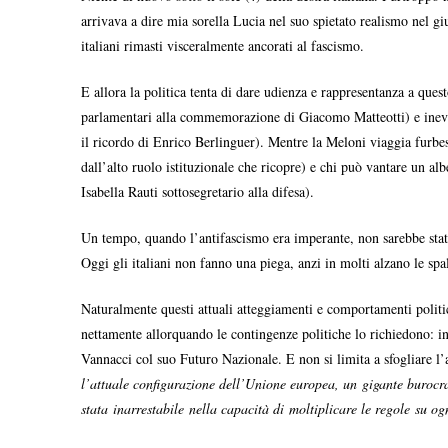
arrivava a dire mia sorella Lucia nel suo spietato realismo nel g
italiani rimasti visceralmente ancorati al fascismo.
E allora la politica tenta di dare udienza e rappresentanza a ques
parlamentari alla commemorazione di Giacomo Matteotti) e inevi
il ricordo di Enrico Berlinguer). Mentre la Meloni viaggia furbesc
dall’alto ruolo istituzionale che ricopre) e chi può vantare un a
Isabella Rauti sottosegretario alla difesa).
Un tempo, quando l’antifascismo era imperante, non sarebbe stat
Oggi gli italiani non fanno una piega, anzi in molti alzano le sp
Naturalmente questi attuali atteggiamenti e comportamenti politici
nettamente allorquando le contingenze politiche lo richiedono: in
Vannacci col suo Futuro Nazionale. E non si limita a sfogliare l’
l’attuale configurazione dell’Unione europea, un gigante burocrat
stata inarrestabile nella capacità di moltiplicare le regole su o