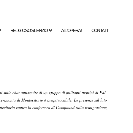
RELIGIOSO SILENZIO
ALL’OPERA !
CONTATTI
sulle chat antisemite di un gruppo di militanti trentini di FdI.
erimonia di Montecitorio è inequivocabile. Le presenze sul lato
ntecitorio contro la conferenza di Casapound sulla remigrazione,