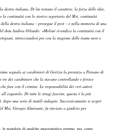
estra italiana. Di lui restano il carattere, la forza delle idee,
o la continuità con lo storico segretario del Msi, continuità
 della destra italiana – prosegue il post – e nella memoria di una
 del dem Andrea Orlando: «Meloni rivendica la continuità con il
rtigiani, intrecciandosi poi con la stagione delle trame nere e
nima segnala ai carabinieri di Gorizia la presenza a Peteano di
tre dei carabinieri che la stavano controllando e ferisce
che fare con il crimine. Le responsabilità dei veri autori
l’ergastolo. Di tutte le stragi fasciste, questa è la più
 dopo una serie di inutili indagini. Successivamente si scoprì
del Msi, Giorgio Almirante, fu rinviato a giudizio per
ene, le nostalgie di qualche anacronistico gruppo, ma, come