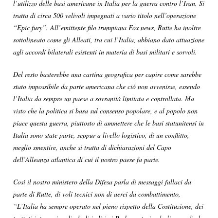
l’utilizzo delle basi americane in Italia per la guerra contro l’Iran. Si
tratta di circa 500 velivoli impegnati a vario titolo nell’operazione
“Epic fury”. All’emittente filo trumpiana Fox news, Rutte ha inoltre
sottolineato come gli Alleati, tra cui l’Italia, abbiano dato attuazione
agli accordi bilaterali esistenti in materia di basi militari e sorvoli.
Del resto basterebbe una cartina geografica per capire come sarebbe
stato impossibile da parte americana che ciò non avvenisse, essendo
l’Italia da sempre un paese a sovranità limitata e controllata. Ma
visto che la politica si basa sul consenso popolare, e al popolo non
piace questa guerra, piuttosto di ammettere che le basi statunitensi in
Italia sono state parte, seppur a livello logistico, di un conflitto,
meglio smentire, anche si tratta di dichiarazioni del Capo
dell’Alleanza atlantica di cui il nostro paese fa parte.
Così il nostro ministero della Difesa parla di messaggi fallaci da
parte di Rutte, di voli tecnici non di aerei da combattimento,
“L’Italia ha sempre operato nel pieno rispetto della Costituzione, dei