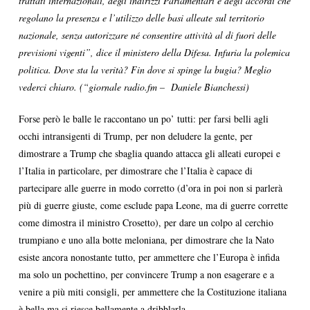
trattati internazionali, degli indirizzi Parlamentari e degli accordi che
regolano la presenza e l’utilizzo delle basi alleate sul territorio
nazionale, senza autorizzare né consentire attività al di fuori delle
previsioni vigenti”, dice il ministero della Difesa. Infuria la polemica
politica. Dove sta la verità? Fin dove si spinge la bugia? Meglio
vederci chiaro. (“giornale radio.fm – Daniele Bianchessi)
Forse però le balle le raccontano un po’ tutti: per farsi belli agli
occhi intransigenti di Trump, per non deludere la gente, per
dimostrare a Trump che sbaglia quando attacca gli alleati europei e
l’Italia in particolare, per dimostrare che l’Italia è capace di
partecipare alle guerre in modo corretto (d’ora in poi non si parlerà
più di guerre giuste, come esclude papa Leone, ma di guerre corrette
come dimostra il ministro Crosetto), per dare un colpo al cerchio
trumpiano e uno alla botte meloniana, per dimostrare che la Nato
esiste ancora nonostante tutto, per ammettere che l’Europa è infida
ma solo un pochettino, per convincere Trump a non esagerare e a
venire a più miti consigli, per ammettere che la Costituzione italiana
è bella ma si riesce bellamente a dribblarla.