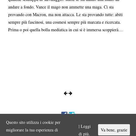
andare a fondo, Vance il mago non ammette una maga. Ci sta
provando con Macron, ma non attacca. Le sta provando tutte: abiti
sempre più fascinosi, una cosmesi sempre più marcata e ricercata.
Prima o poi quella bolla mediatica in cui si è immersa scoppierà…
Questo sito utilizza i cookie per
ENNIO MORA © 2017 Iniziativa editoriale a scopo divulgativo
| Leggi
Vietata ogni riproduzione o duplicazione con qualsiasi mezzo a scopo
migliorare la tua esperienza di
Va bene, grazie
commerciale.
di più.