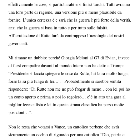
effettivamente le cose, si partirà arabi e si finirà turchi. Tutti avranno
una loro parte di ragione, una versione più o meno plausibile da
fornire. L’unica certezza è e sarà che la guerra è più forte della verità,
anzi che la guerra si basa in tutto e per tutto sulle falsità.
All’eruttazione di Rutte farà da contrappeso l’aerofagia dei nostri
governanti.
Mi rimane un dubbio: perché Giorgia Meloni al G7 di Evian, invece
di farsi compatire davanti al mondo intero non ha detto a Trump:
“Presidente si faccia spiegare le cose da Rutte, lui la sa molto lunga,
forse la sa più lunga di lei…”. Probabilmente si sarebbe sentita
rispondere: “Di Rutte non me ne può fregar di meno…con lei poi ho
un conto aperto e prima o poi lo regolerò… c’è in atto una gara al
miglior leccaculista e lei in questa strana classifica ha perso molte
posizioni…”.
Non le resta che votarsi a Vance, un cattolico perbene che avrà
sicuramente un occhio di riguardo per una cattolica “Dio, patria e