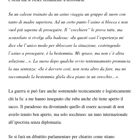
Su un calesse trainato da un asino viaggia un gruppo di suore con
tanto di madre superiora. Ad un certo punto l’asino si blocca e non
vuol più saperne di proseguire. Il “cocchiere” le prova tutte, ma
sconsolato si rivolge alla badessa: «In questi casi l’esperienza mi
dice che l’unico modo per sbloccare la situazione, costringendo
l’asino a proseguire, è la bestemmia. Mi spiace, ma non c’è altra
soluzione…». La suora dopo qualche ovvio tentennamento pronuncia
la sua sentenza: «Se è davvero così, non resta altro da fare, ma mi
raccomando la bestemmia gliela dica piano in un orecchio…».
La guerra si può fare anche sostenendo tecnicamente e logisticamente
chi la fa: a me hanno insegnato che ruba anche chi tiene aperto il
sacco. Il paradosso sta diventando quello di essere accusati di non
averlo tenuto ben aperto, ma solo socchiuso: un inno internazionale
all’ipocrisia senza diplomazia.
Se si farà un dibattito parlamentare per chiarire come stiano