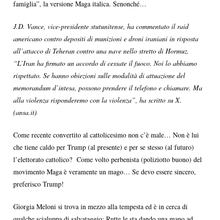
famiglia”, la versione Maga italica. Senonché…
J.D. Vance, vice-presidente stutunitense, ha commentato il raid
americano contro depositi di munizioni e droni iraniani in risposta
all’attacco di Teheran contro una nave nello stretto di Hormuz.
“L’Iran ha firmato un accordo di cessate il fuoco. Noi lo abbiamo
rispettato. Se hanno obiezioni sulle modalità di attuazione del
memorandum d’intesa, possono prendere il telefono e chiamare. Ma
alla violenza risponderemo con la violenza”, ha scritto su X.
(ansa.it)
Come recente convertito al cattolicesimo non c’è male… Non è lui
che tiene caldo per Trump (al presente) e per se stesso (al futuro)
l’elettorato cattolico? Come volto perbenista (poliziotto buono) del
movimento Maga è veramente un mago… Se devo essere sincero,
preferisco Trump!
Giorgia Meloni si trova in mezzo alla tempesta ed è in cerca di
qualche scialuppa di salvataggio: Rutte le sta dando una mano ad