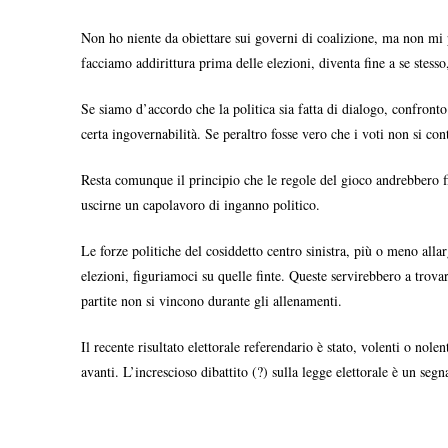
Non ho niente da obiettare sui governi di coalizione, ma non mi p
facciamo addirittura prima delle elezioni, diventa fine a se stesso
Se siamo d’accordo che la politica sia fatta di dialogo, confront
certa ingovernabilità. Se peraltro fosse vero che i voti non si co
Resta comunque il principio che le regole del gioco andrebbero f
uscirne un capolavoro di inganno politico.
Le forze politiche del cosiddetto centro sinistra, più o meno allar
elezioni, figuriamoci su quelle finte. Queste servirebbero a trova
partite non si vincono durante gli allenamenti.
Il recente risultato elettorale referendario è stato, volenti o nol
avanti. L’increscioso dibattito (?) sulla legge elettorale è un seg