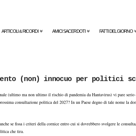
ARTICOLI & RICORDI
AMICI SACERDOTI
FATTI DEL GIORNO
ento (non) innocuo per politici sc
onale (ultimo ma non ultimo il rischio di pandemia da Hantavirus) vi pare serio
prossima consultazione politica del 2027? In un Paese degno di tale nome la dom
che se fissa i criteri della cornice entro cui si dovrebbero svolgere le consultaz
tica che tira.