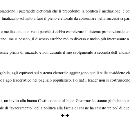
iacciono i pateracchi elettorali che li precedono: la politica è mediazione, è co
, finalizzato soltanto a fare il pieno elettorale da consumare nella successiva pa
o e mediazione non vedo perché si debba esorcizzare il sistema proporzionale com
ntano, ma si pesano, il discorso sarebbe molto diverso e molto più interessante a
issate prima di iniziarlo e non durante il suo svolgimento a seconda dell’andam
gabile, agli equivoci sul sistema elettorale aggiungono quelli sulle cosiddette el
re l’ago leaderistico nel pagliaio populistico. Follia! I leader non si costruisc
enti, un invito alla buona Costituzione e al buon Governo: lo stanno giubilando co
nale di “svaccamento” della politica alla faccia di chi ne ha chiesto un po’ di que