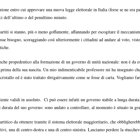
uzione entro cui approvare una nuova legge elettorale in Italia (forse se ne era
ici dell’ultimo o del penultimo minuto.
 partiti si stanno, più o meno goffamente, affannando per escogitare il meccani
sse bisogno, scoraggiando così ulteriormente i cittadini ad andare al voto, visto 
tiche.
bianche propedeutico alla formazione di un governo di unità nazionale: non è da e
ima della sua nascita. Un mio indimenticabile professore mi ha insegnato che il
 cristallo ed è stato trattato sbrigativamente come se fosse di carta. Vogliamo far
r niente validi in assoluto. Ci può essere infatti un governo stabile a lunga dura
 durata del suo governo: sono andato a controllare, al momento è situato in gra
titico da ottenere tramite il sistema elettorale maggioritario, che obbligherebbe
attivi, una di centro-destra e una di centro-sinistra. Lasciamo perdere la stucch