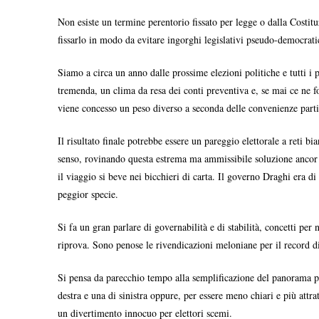
Non esiste un termine perentorio fissato per legge o dalla Costit
fissarlo in modo da evitare ingorghi legislativi pseudo-democrat
Siamo a circa un anno dalle prossime elezioni politiche e tutti i
tremenda, un clima da resa dei conti preventiva e, se mai ce ne fo
viene concesso un peso diverso a seconda delle convenienze parti
Il risultato finale potrebbe essere un pareggio elettorale a reti 
senso, rovinando questa estrema ma ammissibile soluzione ancor pr
il viaggio si beve nei bicchieri di carta. Il governo Draghi era di
peggior specie.
Si fa un gran parlare di governabilità e di stabilità, concetti pe
riprova. Sono penose le rivendicazioni meloniane per il record di
Si pensa da parecchio tempo alla semplificazione del panorama par
destra e una di sinistra oppure, per essere meno chiari e più attr
un divertimento innocuo per elettori scemi.