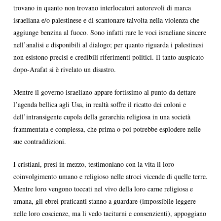
trovano in quanto non trovano interlocutori autorevoli di marca
israeliana e/o palestinese e di scantonare talvolta nella violenza che
aggiunge benzina al fuoco. Sono infatti rare le voci israeliane sincere
nell’analisi e disponibili al dialogo; per quanto riguarda i palestinesi
non esistono precisi e credibili riferimenti politici. Il tanto auspicato
dopo-Arafat si è rivelato un disastro.
Mentre il governo israeliano appare fortissimo al punto da dettare
l’agenda bellica agli Usa, in realtà soffre il ricatto dei coloni e
dell’intransigente cupola della gerarchia religiosa in una società
frammentata e complessa, che prima o poi potrebbe esplodere nelle
sue contraddizioni.
I cristiani, presi in mezzo, testimoniano con la vita il loro
coinvolgimento umano e religioso nelle atroci vicende di quelle terre.
Mentre loro vengono toccati nel vivo della loro carne religiosa e
umana, gli ebrei praticanti stanno a guardare (impossibile leggere
nelle loro coscienze, ma li vedo taciturni e consenzienti), appoggiano