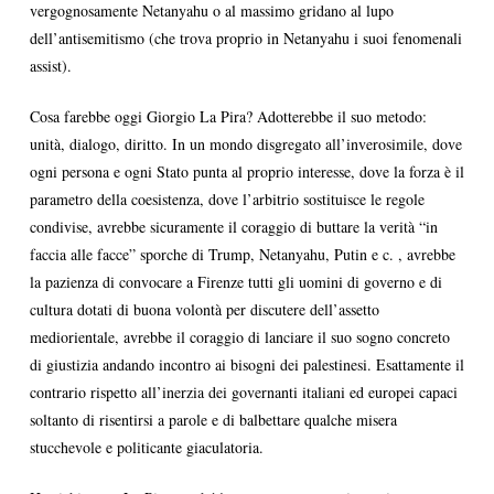
vergognosamente Netanyahu o al massimo gridano al lupo
dell’antisemitismo (che trova proprio in Netanyahu i suoi fenomenali
assist).
Cosa farebbe oggi Giorgio La Pira? Adotterebbe il suo metodo:
unità, dialogo, diritto. In un mondo disgregato all’inverosimile, dove
ogni persona e ogni Stato punta al proprio interesse, dove la forza è il
parametro della coesistenza, dove l’arbitrio sostituisce le regole
condivise, avrebbe sicuramente il coraggio di buttare la verità “in
faccia alle facce” sporche di Trump, Netanyahu, Putin e c. , avrebbe
la pazienza di convocare a Firenze tutti gli uomini di governo e di
cultura dotati di buona volontà per discutere dell’assetto
mediorientale, avrebbe il coraggio di lanciare il suo sogno concreto
di giustizia andando incontro ai bisogni dei palestinesi. Esattamente il
contrario rispetto all’inerzia dei governanti italiani ed europei capaci
soltanto di risentirsi a parole e di balbettare qualche misera
stucchevole e politicante giaculatoria.