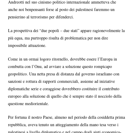
Andreotti nel suo cinismo politico internazionale ammetteva che
anche noi benpensanti forse al posto dei palestinesi faremmo un
pensierino al terrorismo per difenderci.
La prospettiva dei “due popoli – due stati” appare ragionevolmente la
più equa, ma purtroppo risulta di problematica per non dire
impossibile attuazione.
Come in un ormai logoro ritornello, dovrebbe essere l’Europa in
combutta con l’Onu, ad avviare a soluzione questo rompicapo
geopolitico. Una netta presa di distanza dal governo israeliano con
sanzioni e rottura di rapporti commerciali, assieme ad iniziative
diplomatiche serie e coraggiose dovrebbero costituire il contributo
europeo alla soluzione di quello che è sempre stato il nocciolo della
questione mediorientale.
Per fortuna il nostro Paese, almeno nel periodo della cosiddetta prima
repubblica, aveva tenuto un atteggiamento della mano tesa verso i
palestinesi a livello diplomatico e nel campo degli aiuti economico-