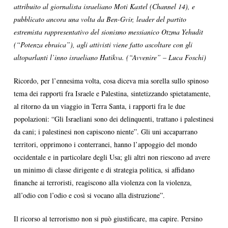
attribuito al giornalista israeliano Moti Kastel (Channel 14), e
pubblicato ancora una volta da Ben-Gvir, leader del partito
estremista rappresentativo del sionismo messianico Otzma Yehudit
(“Potenza ebraica”), agli attivisti viene fatto ascoltare con gli
altoparlanti l’inno israeliano Hatikva. (“Avvenire” – Luca Foschi)
Ricordo, per l’ennesima volta, cosa diceva mia sorella sullo spinoso
tema dei rapporti fra Israele e Palestina, sintetizzando spietatamente,
al ritorno da un viaggio in Terra Santa, i rapporti fra le due
popolazioni: “Gli Israeliani sono dei delinquenti, trattano i palestinesi
da cani; i palestinesi non capiscono niente”. Gli uni accaparrano
territori, opprimono i conterranei, hanno l’appoggio del mondo
occidentale e in particolare degli Usa; gli altri non riescono ad avere
un minimo di classe dirigente e di strategia politica, si affidano
finanche ai terroristi, reagiscono alla violenza con la violenza,
all’odio con l’odio e così si vocano alla distruzione”.
Il ricorso al terrorismo non si può giustificare, ma capire. Persino