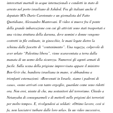
intercettati martedì in acque internazionali e condotti in stato di
arresto nel porto israeliano di Ashdod. Fra gli italiani anche il
deputato M5s Dario Carotenuto e un giornalista del Fatto
Quotidiano, Alessandro Mantovani. Il video si muove fra il ponte
della grande imbarcazione con cui gli attivisti sono stati trasportati e
una vicina struttura della darsena, dove uomini e donne vengono
costretti in file ordinate, in ginocchio, le mani legate dietro la
schiena dalle fascette di “contenimento”. Una ragazza, colpevole di
aver urlato “Palestina libera”, viene scaraventata a terra dalla
manata di un uomo della sicurezza. Numerosi gli agenti armati di
fucile. Sulla scena della prigione improvvisata appare il ministro
Ben-Gvir che, bandiera israeliana in mano, si abbandona a
trionfanti esternazioni: «Benvenuti in Israele, siamo i padroni di
casa», «sono arrivati con tanto orgoglio, guardate come sono ridotti
ora. Non eroi, niente di che, ma sostenitori del terrorismo. Chiedo a
Netanyahu di consegnarmeli e di metterli nelle prigioni dei terroristi
per molto tempo». E, rivolgendosi ai soldati: «Ottimo lavoro, così si
fa, non lasciatevi turbare dalle loro urla». In un video successivo,