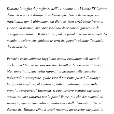
Durante la veglia di preghiera dell’11 ottobre 2025 Leone XIV aveva
detto: «La pace è disarmata e disarmante. Non è deterrenza, ma
fratellanza, non è ultimatum, ma dialogo. Non verrà come frutto di
vittorie sul nemico, ma come risultato di semine di giustizia e di
coraggioso perdono. Metti via la spada è parola rivolta ai potenti del
mondo, a coloro che guidano le sorti dei popoli: abbiate l’audacia
del disarmo!».
Perché e come abbiamo raggiunto questa escalation nell’arco di
pochi anni? Si può ancora invertire la rotta? E con quali strumenti?
Ma, soprattutto, una volta riarmati al massimo delle capacità
industriali e strategiche, quale sarà il prossimo passo? Il dialogo
funzionerà meglio o, al contrario, tutti si sentiranno invincibili,
pronti a combattere? Insomma, si può davvero pensare che essere
armati sia una garanzia per la pace? Forse, più che dai manuali di
strategia, ancora una volta un aiuto viene dalla letteratura. Ne «Il
deserto dei Tartari» Dino Buzzati racconta un esercito che passa la