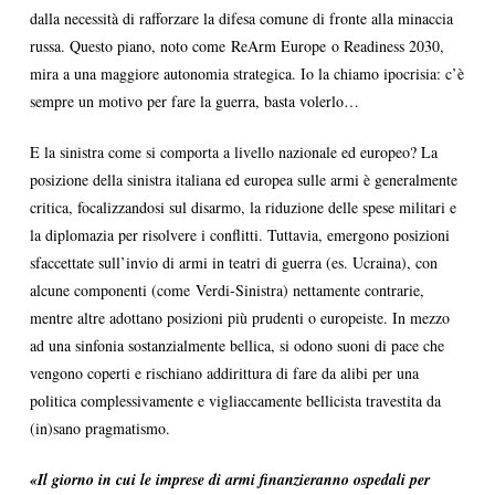
dalla necessità di rafforzare la difesa comune di fronte alla minaccia
russa. Questo piano, noto come ReArm Europe o Readiness 2030,
mira a una maggiore autonomia strategica. Io la chiamo ipocrisia: c’è
sempre un motivo per fare la guerra, basta volerlo…
E la sinistra come si comporta a livello nazionale ed europeo? La
posizione della sinistra italiana ed europea sulle armi è generalmente
critica, focalizzandosi sul disarmo, la riduzione delle spese militari e
la diplomazia per risolvere i conflitti. Tuttavia, emergono posizioni
sfaccettate sull’invio di armi in teatri di guerra (es. Ucraina), con
alcune componenti (come Verdi-Sinistra) nettamente contrarie,
mentre altre adottano posizioni più prudenti o europeiste. In mezzo
ad una sinfonia sostanzialmente bellica, si odono suoni di pace che
vengono coperti e rischiano addirittura di fare da alibi per una
politica complessivamente e vigliaccamente bellicista travestita da
(in)sano pragmatismo.
«Il giorno in cui le imprese di armi finanzieranno ospedali per