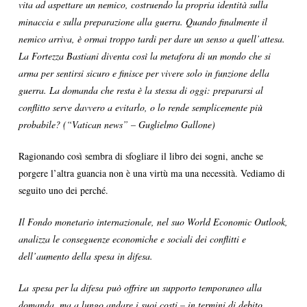
vita ad aspettare un nemico, costruendo la propria identità sulla
minaccia e sulla preparazione alla guerra. Quando finalmente il
nemico arriva, è ormai troppo tardi per dare un senso a quell’attesa.
La Fortezza Bastiani diventa così la metafora di un mondo che si
arma per sentirsi sicuro e finisce per vivere solo in funzione della
guerra. La domanda che resta è la stessa di oggi: prepararsi al
conflitto serve davvero a evitarlo, o lo rende semplicemente più
probabile? (“Vatican news” – Guglielmo Gallone)
Ragionando così sembra di sfogliare il libro dei sogni, anche se
porgere l’altra guancia non è una virtù ma una necessità. Vediamo di
seguito uno dei perché.
Il Fondo monetario internazionale, nel suo World Economic Outlook,
analizza le conseguenze economiche e sociali dei conflitti e
dell’aumento della spesa in difesa.
La spesa per la difesa può offrire un supporto temporaneo alla
domanda, ma a lungo andare i suoi costi – in termini di debito,