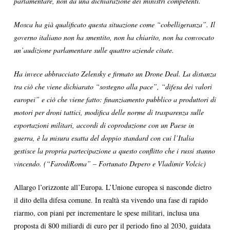
parlamentare, non da una dichiarazione dei ministri competenti.
Mosca ha già qualificato questa situazione come “cobelligeranza”. Il
governo italiano non ha smentito, non ha chiarito, non ha convocato
un’audizione parlamentare sulle quattro aziende citate.
Ha invece abbracciato Zelensky e firmato un Drone Deal. La distanza
tra ciò che viene dichiarato “sostegno alla pace”, “difesa dei valori
europei” e ciò che viene fatto: finanziamento pubblico a produttori di
motori per droni tattici, modifica delle norme di trasparenza sulle
esportazioni militari, accordi di coproduzione con un Paese in
guerra, è la misura esatta del doppio standard con cui l’Italia
gestisce la propria partecipazione a questo conflitto che i russi stanno
vincendo. (“FarodiRoma” – Fortunato Depero e Vladimir Volcic)
Allargo l’orizzonte all’Europa. L’Unione europea si nasconde dietro
il dito della difesa comune. In realtà sta vivendo una fase di rapido
riarmo, con piani per incrementare le spese militari, inclusa una
proposta di 800 miliardi di euro per il periodo fino al 2030, guidata