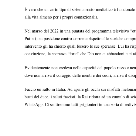
È vero che un certo tipo di sistema socio-mediatico è funzionale a
alla vita almeno per i propri connazionali).
Nel marzo del 2022 in una puntata del programma televisivo “ott
Putin (una posizione contro-corrente rispetto alle storiche comp
intervento gli ha chiesto quali fossero le sue speranze. Lui ha r
convinzione, la speranza “forte” che Dio non ci abbandoni e ci aiu
Evidentemente non credeva nella capacità del popolo russo e nemm
dove non arriva il coraggio delle menti e dei cuori, arriva il di
Faccio un salto in Italia. Ad aprire gli occhi sui misfatti melonia
busti del duce, i saluti fascisti, la Rai ridotta ad un cumulo di
WhatsApp. Ci sentiremmo tutti prigionieri in una sorta di redi