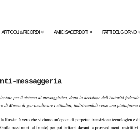
ARTICOLI & RICORDI
AMICI SACERDOTI
FATTI DEL GIORNO
nti-messaggeria
entate per il sistema di messaggistica, dopo la decisione dell’Autorità federale
o di Mosca di geo-localizzare i cittadini, indirizzandoli verso una piattaform
ella Russia: è vero che viviamo un’epoca di perpetua transizione tecnologica e 
50mila russi morti al fronte) per poi irritarsi davanti a provvedimenti restrittivi