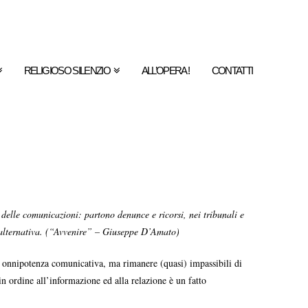
RELIGIOSO SILENZIO
ALL’OPERA !
CONTATTI
 delle comunicazioni: partono denunce e ricorsi, nei tribunali e
a alternativa. (“Avvenire” – Giuseppe D’Amato)
di onnipotenza comunicativa, ma rimanere (quasi) impassibili di
 in ordine all’informazione ed alla relazione è un fatto