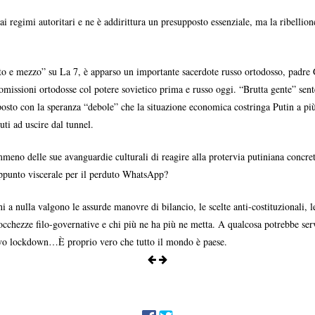
i regimi autoritari e ne è addirittura un presupposto essenziale, ma la ribellione
o e mezzo” su La 7, è apparso un importante sacerdote russo ortodosso, padre 
romissioni ortodosse col potere sovietico prima e russo oggi. “Brutta gente” sen
isposto con la speranza “debole” che la situazione economica costringa Putin a p
ti ad uscire dal tunnel.
eno delle sue avanguardie culturali di reagire alla protervia putiniana concret
sappunto viscerale per il perduto WhatsApp?
ni a nulla valgono le assurde manovre di bilancio, le scelte anti-costituzionali, l
 sciocchezze filo-governative e chi più ne ha più ne metta. A qualcosa potrebbe s
vivo lockdown…È proprio vero che tutto il mondo è paese.