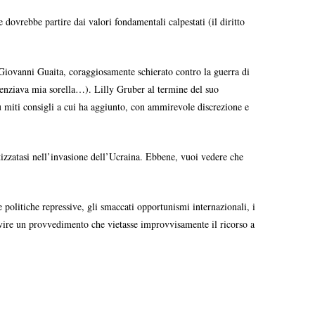
 dovrebbe partire dai valori fondamentali calpestati (il diritto
Giovanni Guaita, coraggiosamente schierato contro la guerra di
tenziava mia sorella…). Lilly Gruber al termine del suo
iù miti consigli a cui ha aggiunto, con ammirevole discrezione e
izzatasi nell’invasione dell’Ucraina. Ebbene, vuoi vedere che
e politiche repressive, gli smaccati opportunismi internazionali, i
ervire un provvedimento che vietasse improvvisamente il ricorso a