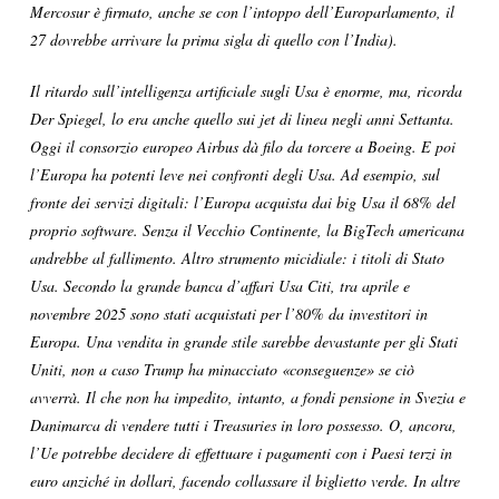
Mercosur è firmato, anche se con l’intoppo dell’Europarlamento, il
27 dovrebbe arrivare la prima sigla di quello con l’India).
Il ritardo sull’intelligenza artificiale sugli Usa è enorme, ma, ricorda
Der Spiegel, lo era anche quello sui jet di linea negli anni Settanta.
Oggi il consorzio europeo Airbus dà filo da torcere a Boeing. E poi
l’Europa ha potenti leve nei confronti degli Usa. Ad esempio, sul
fronte dei servizi digitali: l’Europa acquista dai big Usa il 68% del
proprio software. Senza il Vecchio Continente, la BigTech americana
andrebbe al fallimento. Altro strumento micidiale: i titoli di Stato
Usa. Secondo la grande banca d’affari Usa Citi, tra aprile e
novembre 2025 sono stati acquistati per l’80% da investitori in
Europa. Una vendita in grande stile sarebbe devastante per gli Stati
Uniti, non a caso Trump ha minacciato «conseguenze» se ciò
avverrà. Il che non ha impedito, intanto, a fondi pensione in Svezia e
Danimarca di vendere tutti i Treasuries in loro possesso. O, ancora,
l’Ue potrebbe decidere di effettuare i pagamenti con i Paesi terzi in
euro anziché in dollari, facendo collassare il biglietto verde. In altre