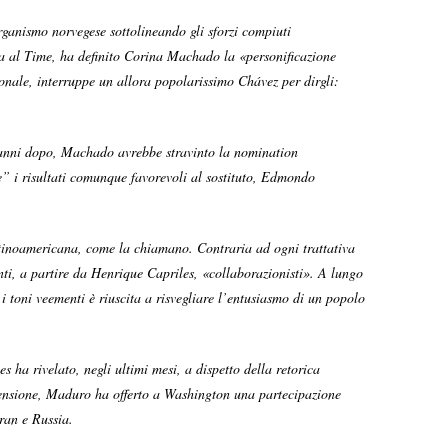
organismo norvegese sottolineando gli sforzi compiuti
ta al Time, ha definito Corina Machado la «personificazione
ionale, interruppe un allora popolarissimo Chávez per dirgli:
i anni dopo, Machado avrebbe stravinto la nomination
re” i risultati comunque favorevoli al sostituto, Edmondo
 latinoamericana, come la chiamano. Contraria ad ogni trattativa
anti, a partire da Henrique Capriles, «collaborazionisti». A lungo
i toni veementi è riuscita a risvegliare l’entusiasmo di un popolo
ha rivelato, negli ultimi mesi, a dispetto della retorica
istensione, Maduro ha offerto a Washington una partecipazione
Iran e Russia.