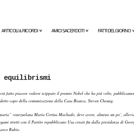
ARTICOLI & RICORDI
AMICI SACERDOTI
FATTI DEL GIORNO
 equilibrismi
atto piacere vedersi scippato il premio Nobel che ha più volte, pubblicament
a detto capo della comunicazione della Casa Bianca, Steven Cheung.
asionaria” venezuelana María Corina Machado, deve avere, almeno un po’, alle
mi stretti con il Partito repubblicano Usa creati fin dalla presidenza di Georg
Marco Rubio.