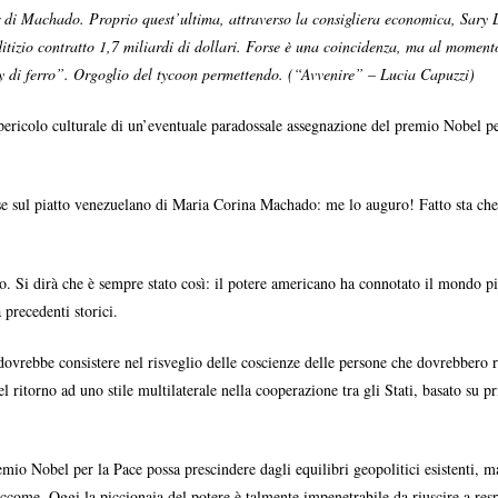
 di Machado. Proprio quest’ultima, attraverso la consigliera economica, Sary 
itizio contratto 1,7 miliardi di dollari. Forse è una coincidenza, ma al mome
dy di ferro”. Orgoglio del tycoon permettendo. (“Avvenire” – Lucia Capuzzi)
 pericolo culturale di un’eventuale paradossale assegnazione del premio Nobel 
ense sul piatto venezuelano di Maria Corina Machado: me lo auguro! Fatto sta c
io. Si dirà che è sempre stato così: il potere americano ha connotato il mondo 
precedenti storici.
rebbe consistere nel risveglio delle coscienze delle persone che dovrebbero rifi
l ritorno ad uno stile multilaterale nella cooperazione tra gli Stati, basato su pr
io Nobel per la Pace possa prescindere dagli equilibri geopolitici esistenti, m
a eccome. Oggi la piccionaia del potere è talmente impenetrabile da riuscire a resp