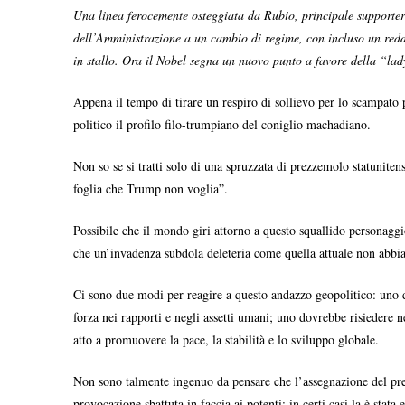
Una linea ferocemente osteggiata da Rubio, principale supporter
dell’Amministrazione a un cambio di regime, con incluso un redd
in stallo. Ora il Nobel segna un nuovo punto a favore della “la
Appena il tempo di tirare un respiro di sollievo per lo scampato
politico il profilo filo-trumpiano del coniglio machadiano.
Non so se si tratti solo di una spruzzata di prezzemolo statunit
foglia che Trump non voglia”.
Possibile che il mondo giri attorno a questo squallido personagg
che un’invadenza subdola deleteria come quella attuale non abbia 
Ci sono due modi per reagire a questo andazzo geopolitico: uno dov
forza nei rapporti e negli assetti umani; uno dovrebbe risiedere ne
atto a promuovere la pace, la stabilità e lo sviluppo globale.
Non sono talmente ingenuo da pensare che l’assegnazione del prem
provocazione sbattuta in faccia ai potenti: in certi casi la è stat