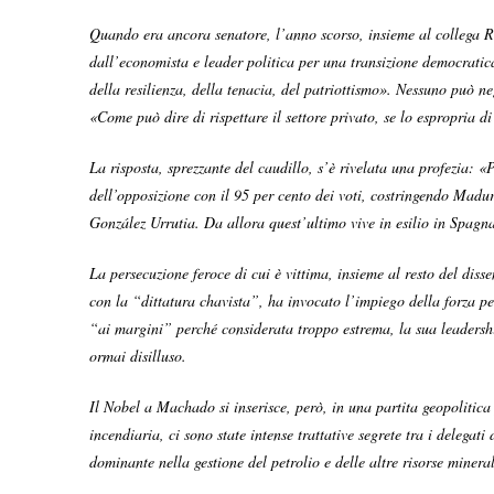
Quando era ancora senatore, l’anno scorso, insieme al collega Ric
dall’economista e leader politica per una transizione democratic
della resilienza, della tenacia, del patriottismo». Nessuno può n
«Come può dire di rispettare il settore privato, se lo espropria di
La risposta, sprezzante del caudillo, s’è rivelata una profezia:
dell’opposizione con il 95 per cento dei voti, costringendo Madur
González Urrutia. Da allora quest’ultimo vive in esilio in Spagn
La persecuzione feroce di cui è vittima, insieme al resto del dis
con la “dittatura chavista”, ha invocato l’impiego della forza per
“ai margini” perché considerata troppo estrema, la sua leadership
ormai disilluso.
Il Nobel a Machado si inserisce, però, in una partita geopolitica
incendiaria, ci sono state intense trattative segrete tra i deleg
dominante nella gestione del petrolio e delle altre risorse minera