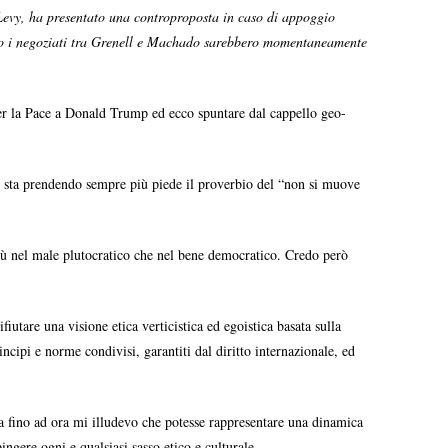
Levy, ha presentato una controproposta in caso di appoggio
nto i negoziati tra Grenell e Machado sarebbero momentaneamente
per la Pace a Donald Trump ed ecco spuntare dal cappello geo-
he sta prendendo sempre più piede il proverbio del “non si muove
più nel male plutocratico che nel bene democratico. Credo però
utare una visione etica verticistica ed egoistica basata sulla
incipi e norme condivisi, garantiti dal diritto internazionale, ed
a fino ad ora mi illudevo che potesse rappresentare una dinamica
ingere ogni e qualsiasi sasso etico e culturale.