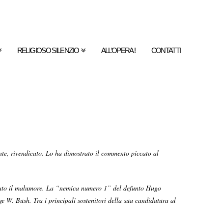
RELIGIOSO SILENZIO
ALL’OPERA !
CONTATTI
e, rivendicato. Lo ha dimostrato il commento piccato al
viato il malumore. La “nemica numero 1” del defunto Hugo
e W. Bush. Tra i principali sostenitori della sua candidatura al