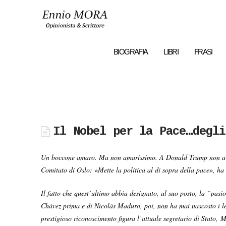
Ennio
MORA
BIOGRAFIA
LIBRI
FRASI
Il Nobel per la Pace…degli
Un boccone amaro. Ma non amarissimo. A Donald Trump non avrà f
Comitato di Oslo: «Mette la politica al di sopra della pace», h
Il fatto che quest’ultimo abbia designato, al suo posto, la “p
Chávez prima e di Nicolás Maduro, poi, non ha mai nascosto i lega
prestigioso riconoscimento figura l’attuale segretario di Stato, 