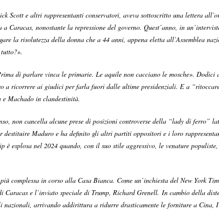
k Scott e altri rappresentanti conservatori, aveva sottoscritto una lettera all’
a a Caracas, nonostante la repressione del governo. Quest’anno, in un’intervis
egare la risolutezza della donna che a 44 anni, appena eletta all’Assemblea naz
 tutto?».
 «Prima di parlare vinca le primarie. Le aquile non cacciano le mosche». Dodic
o a ricorrere ai giudici per farla fuori dalle ultime presidenziali. E a “ritocca
a e Machado in clandestinità.
senso, non cancella alcune prese di posizioni controverse della “lady di ferro”
 destituire Maduro e ha definito gli altri partiti oppositori e i loro rappresent
 è esplosa nel 2024 quando, con il suo stile aggressivo, le venature populiste, 
 più complessa in corso alla Casa Bianca. Come un’inchiesta del New York Times 
ati di Caracas e l’inviato speciale di Trump, Richard Grenell. In cambio della d
li nazionali, arrivando addirittura a ridurre drasticamente le forniture a Cina, 