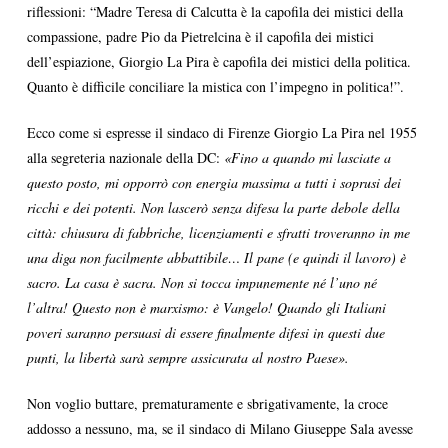
riflessioni: “Madre Teresa di Calcutta è la capofila dei mistici della
compassione, padre Pio da Pietrelcina è il capofila dei mistici
dell’espiazione, Giorgio La Pira è capofila dei mistici della politica.
Quanto è difficile conciliare la mistica con l’impegno in politica!”.
Ecco come si espresse il sindaco di Firenze Giorgio La Pira nel 1955
alla segreteria nazionale della DC:
«Fino a quando mi lasciate a
questo posto, mi opporrò con energia massima a tutti i soprusi dei
ricchi e dei potenti. Non lascerò senza difesa la parte debole della
città: chiusura di fabbriche, licenziamenti e sfratti troveranno in me
una diga non facilmente abbattibile… Il pane (e quindi il lavoro) è
sacro. La casa è sacra. Non si tocca impunemente né l’uno né
l’altra! Questo non è marxismo: è Vangelo! Quando gli Italiani
poveri saranno persuasi di essere finalmente
difesi in questi due
punti, la libertà sarà sempre assicurata al nostro Paese».
Non voglio buttare, prematuramente e sbrigativamente, la croce
addosso a nessuno, ma, se il sindaco di Milano Giuseppe Sala avesse