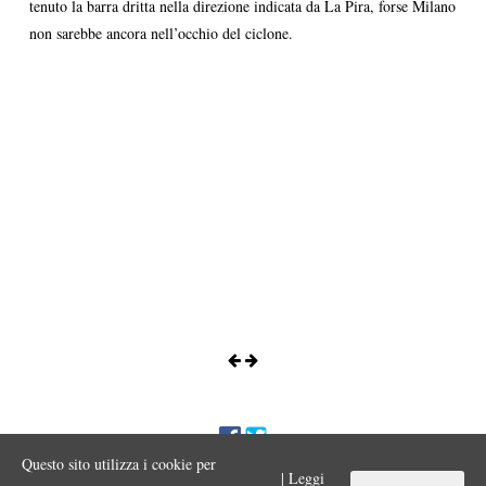
tenuto la barra dritta nella direzione indicata da La Pira, forse Milano
non sarebbe ancora nell’occhio del ciclone.
Questo sito utilizza i cookie per
ENNIO MORA © 2017 Iniziativa editoriale a scopo divulgativo
| Leggi
Vietata ogni riproduzione o duplicazione con qualsiasi mezzo a scopo