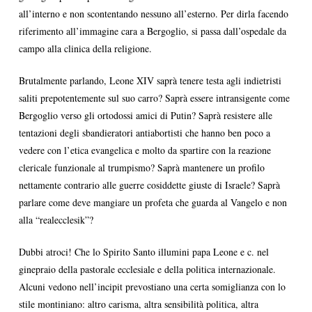
all’interno e non scontentando nessuno all’esterno. Per dirla facendo
riferimento all’immagine cara a Bergoglio, si passa dall’ospedale da
campo alla clinica della religione.
Brutalmente parlando, Leone XIV saprà tenere testa agli indietristi
saliti prepotentemente sul suo carro? Saprà essere intransigente come
Bergoglio verso gli ortodossi amici di Putin? Saprà resistere alle
tentazioni degli sbandieratori antiabortisti che hanno ben poco a
vedere con l’etica evangelica e molto da spartire con la reazione
clericale funzionale al trumpismo? Saprà mantenere un profilo
nettamente contrario alle guerre cosiddette giuste di Israele? Saprà
parlare come deve mangiare un profeta che guarda al Vangelo e non
alla “realecclesik”?
Dubbi atroci! Che lo Spirito Santo illumini papa Leone e c. nel
ginepraio della pastorale ecclesiale e della politica internazionale.
Alcuni vedono nell’incipit prevostiano una certa somiglianza con lo
stile montiniano: altro carisma, altra sensibilità politica, altra