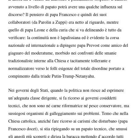
avvenuto a livello di papato potrà avere una qualche influenza sul
discorso? Il pensiero di papa Francesco e quindi dei suoi
collaboratori (da Parolin a Zuppi) era netto al riguardo, mentre
quello di papa Leone e della curia che si va delineando è tutto da
verificare: la continuità non è lapalissiana ed è evidente la corsa
nazionale ed internazionale a dipingere papa Prevost come amico del
giaguaro del moderatume, morbido nei confronti delle smanie
tradizionaliste interne alla Chiesa e tacitamente tollerante e
normalizzatore verso le folli esigenze del totale disordine portato a
compimento dalla triade Putin-Trump-Netanyahu.
Nei governi degli Stati, quando la politica non riesce ad esprimere
un’adeguata classe dirigente, si fa ricorso ai governi cosiddetti
tecnici, che non sono né carne riformatrice né pesce conservatore, ma
sussiegosi organismi di galleggiamento sui problemi. Temo che nella
Chiesa cattolica, anziché fare ricorso ai carismi che disturbano (papa
Francesco docet), si stia ripiegando su un papato tecnico, che smussi
gli angoli più scoperti e diriga la baracca mettendo d’accordo tutti