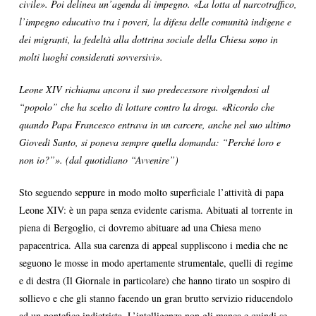
civile». Poi delinea un’agenda di impegno. «La lotta al narcotraffico,
l’impegno educativo tra i poveri, la difesa delle comunità indigene e
dei migranti, la fedeltà alla dottrina sociale della Chiesa sono in
molti luoghi considerati sovversivi».
Leone XIV richiama ancora il suo predecessore rivolgendosi al
“popolo” che ha scelto di lottare contro la droga. «Ricordo che
quando Papa Francesco entrava in un carcere, anche nel suo ultimo
Giovedì Santo, si poneva sempre quella domanda: “Perché loro e
non io?”». (dal quotidiano “Avvenire”)
Sto seguendo seppure in modo molto superficiale l’attività di papa
Leone XIV: è un papa senza evidente carisma. Abituati al torrente in
piena di Bergoglio, ci dovremo abituare ad una Chiesa meno
papacentrica. Alla sua carenza di appeal suppliscono i media che ne
seguono le mosse in modo apertamente strumentale, quelli di regime
e di destra (Il Giornale in particolare) che hanno tirato un sospiro di
sollievo e che gli stanno facendo un gran brutto servizio riducendolo
ad un pontefice indietrista. L’intelligenza non gli manca e quindi se