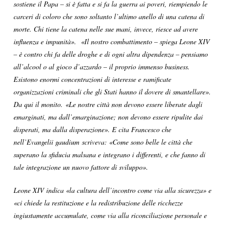
sostiene il Papa – si è fatta e si fa la guerra ai poveri, riempiendo le
carceri di coloro che sono soltanto l’ultimo anello di una catena di
morte. Chi tiene la catena nelle sue mani, invece, riesce ad avere
influenza e impunità». «Il nostro combattimento – spiega Leone XIV
– è contro chi fa delle droghe e di ogni altra dipendenza – pensiamo
all’alcool o al gioco d’azzardo – il proprio immenso business.
Esistono enormi concentrazioni di interesse e ramificate
organizzazioni criminali che gli Stati hanno il dovere di smantellare».
Da qui il monito. «Le nostre città non devono essere liberate dagli
emarginati, ma dall’emarginazione; non devono essere ripulite dai
disperati, ma dalla disperazione». E cita Francesco che
nell’Evangelii gaudium scriveva: «Come sono belle le città che
superano la sfiducia malsana e integrano i differenti, e che fanno di
tale integrazione un nuovo fattore di sviluppo».
Leone XIV indica «la cultura dell’incontro come via alla sicurezza» e
«ci chiede la restituzione e la redistribuzione delle ricchezze
ingiustamente accumulate, come via alla riconciliazione personale e