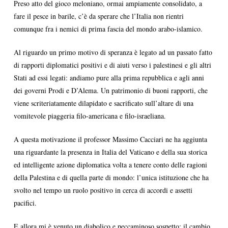
Preso atto del gioco meloniano, ormai ampiamente consolidato, a
fare il pesce in barile, c’è da sperare che l’Italia non rientri
comunque fra i nemici di prima fascia del mondo arabo-islamico.
Al riguardo un primo motivo di speranza è legato ad un passato fatto
di rapporti diplomatici positivi e di aiuti verso i palestinesi e gli altri
Stati ad essi legati: andiamo pure alla prima repubblica e agli anni
dei governi Prodi e D’Alema. Un patrimonio di buoni rapporti, che
viene scriteriatamente dilapidato e sacrificato sull’altare di una
vomitevole piaggeria filo-americana e filo-israeliana.
A questa motivazione il professor Massimo Cacciari ne ha aggiunta
una riguardante la presenza in Italia del Vaticano e della sua storica
ed intelligente azione diplomatica volta a tenere conto delle ragioni
della Palestina e di quella parte di mondo: l’unica istituzione che ha
svolto nel tempo un ruolo positivo in cerca di accordi e assetti
pacifici.
E allora mi è venuto un diabolico e peccaminoso sospetto: il cambio