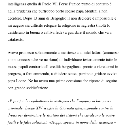
intelligenza quella di Paolo VI. Forse l’unico punto di contatto è
nella prudenza che purtroppo portò spesso papa Montini a non
decidere. Dopo 13 anni di Bergoglio il non decidere è impossibile e
mi auguro sia difficile relegare la religione in sagrestia (molti lo
desiderano in buona o cattiva fede) a guardare il mondo che va a
catafascio.
Avevo promesso solennemente a me stesso a ai miei lettori (ammesso
e non concesso che ve ne siano) di individuare testardamente tutte le
mosse papali contrarie all’eredità bergogliana, pronto a ricredermi in
progress, a fare ammenda, a chiedere scusa, persino a gridare evviva
papa Leone. Ne ho avuto una prima occasione che riporto di seguito
con grande soddisfazione.
«È più facile combattere» le «vittime» che l’«immenso business»
criminale. Leone XIV sceglie la Giornata internazionale contro la
droga per denunciare le storture dei sistemi che cavalcano le paure
facili e le false soluzioni. «Troppo spesso, in nome della sicurezza –