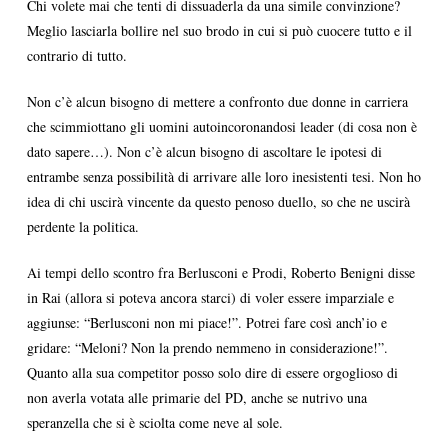
Chi volete mai che tenti di dissuaderla da una simile convinzione?
Meglio lasciarla bollire nel suo brodo in cui si può cuocere tutto e il
contrario di tutto.
Non c’è alcun bisogno di mettere a confronto due donne in carriera
che scimmiottano gli uomini autoincoronandosi leader (di cosa non è
dato sapere…). Non c’è alcun bisogno di ascoltare le ipotesi di
entrambe senza possibilità di arrivare alle loro inesistenti tesi. Non ho
idea di chi uscirà vincente da questo penoso duello, so che ne uscirà
perdente la politica.
Ai tempi dello scontro fra Berlusconi e Prodi, Roberto Benigni disse
in Rai (allora si poteva ancora starci) di voler essere imparziale e
aggiunse: “Berlusconi non mi piace!”. Potrei fare così anch’io e
gridare: “Meloni? Non la prendo nemmeno in considerazione!”.
Quanto alla sua competitor posso solo dire di essere orgoglioso di
non averla votata alle primarie del PD, anche se nutrivo una
speranzella che si è sciolta come neve al sole.