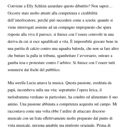
Conviene a Elly Schlein azzardare questo dibattito? Non saprei…
Occorre stare molto attenti alla competenza e credibilità
dell’interlocutore, perché può succedere come a scuola: quando si
viene interrogati assieme ad un compagno impreparato che spara
risposte alla viva il parroco, si finisce con l’essere coinvolti in una
deriva da cui si esce squalificati a vita. È impossibile giocare bene in
una partita di calcio contro una squadra balorda, che non sa fare altro
che buttare la palla in tribuna, sgambettare l’avversario, entrare a
gamba tesa e protestare contro l’arbitro. Si finisce con l’essere tutti
sommersi dai fischi del pubblico.
Mia sorella Lucia amava la musica. Questa passione, ereditata da
papà, incombeva sulla sua vita: soprattutto l’opera lirica, il
melodramma verdiano in particolare, ha condito ed alimentato il suo
animo. Una passione abbinata a competenza acquisita sul campo. Mi
raccontava come una volta ebbe l’ardire di attaccare discorso
musicale con un frate effettivamente molto preparato dal punto di
vista musicale, persona amabile ma piuttosto originale. Prima di