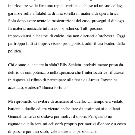
interloquire volle fare una rapida verifica e chiese ad un suo collega
garanzie sulla affidabilità di mia sorella in materia di opera lirica.
Solo dopo avere avute le rassicurazioni del caso, proseguì il dialogo.
In materia musicale infatti non si scherza. Tutti possono
improvvisarsi allenatori di calcio, ma non direttori d’orchestra. Oggi
purtroppo tutti si improvvisano protagonisti, addirittura leader, della
politica.
Chi è stato a lanciare la sfida? Elly Schlein, probabilmente presa da
delirio di onnipotenza o nella speranza che l’interlocutrice rifiutasse
in risposta al rifiuto di partecipare alla festa di Atreiu. Invece ha
accettato, e adesso? Buona fortuna!
Mi riprometto di evitare di assistere al duello. Un tempo era vietato
battersi a duello ed era vietato anche fare da testimoni ai duellanti.
Generalmente ci si sfidava per motivi d’onore. Per quanto mi
riguarda quella sera mi eclisserò proprio per motivi d’onore e a costo
di passare per uno snob, vale a dire una persona che