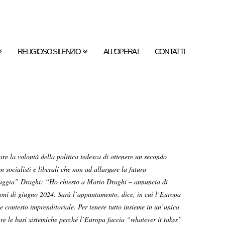
RELIGIOSO SILENZIO
ALL’OPERA !
CONTATTI
re la volontà della politica tedesca di ottenere un secondo
socialisti e liberali che non ad allargare la futura
gaggia” Draghi: “Ho chiesto a Mario Draghi – annuncia di
ioni di giugno 2024. Sarà l’appuntamento, dice, in cui l’Europa
e contesto imprenditoriale. Per tenere tutto insieme in un’unica
re le basi sistemiche perché l’Europa faccia “whatever it takes”