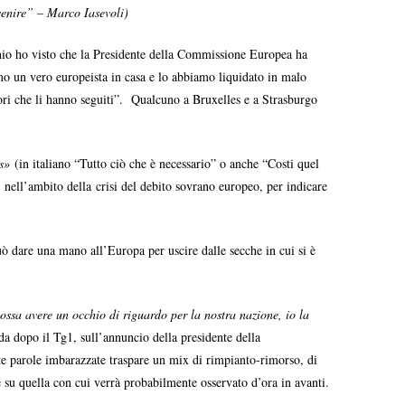
vvenire” – Marco Iasevoli)
nnio ho visto che la Presidente della Commissione Europea ha
mo un vero europeista in casa e lo abbiamo liquidato in malo
ettori che li hanno seguiti”. Qualcuno a Bruxelles e a Strasburgo
s»
(in italiano “Tutto ciò che è necessario” o anche “Costi quel
nell’ambito della crisi del debito sovrano europeo, per indicare
ò dare una mano all’Europa per uscire dalle secche in cui si è
ssa avere un occhio di riguardo per la nostra nazione, io la
a dopo il Tg1, sull’annuncio della presidente della
e parole imbarazzate traspare un mix di rimpianto-rimorso, di
e su quella con cui verrà probabilmente osservato d’ora in avanti.