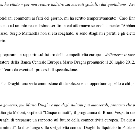
en ha citato – per non restare indietro sui mercati globali. (dal quotidiano “A
uotidiani commenti ai fatti del giorno, mi ha scritto tempestivamente: “Caro E
imento ad un mio recentissimo scritto in cui affermavo sconsolatamente: “Abbia
asso. Sergio Mattarella non si era sbagliato, si sono sbagliati i partiti e gli el
rto.
preparare un rapporto sul futuro della competitività europea.
«Whatever it take
rnatore della Banca Centrale Europea Mario Draghi pronunciò il 26 luglio 2012, 
e l’euro da eventuali processi di speculazione.
o” a Draghi: una seria ammissione di debolezza e un opportuno appello a chi pu
o governo, ma Mario Draghi è uno degli italiani più autorevoli, presumo che po
, Giorgia Meloni, ospite di “Cinque minuti”, il programma di Bruno Vespa in ond
aghi di preparare un rapporto sul futuro della competitività europea. Da quest
minuti”, la dice lunga sulla sbrigatività con cui Draghi fu liquidato in Patria 