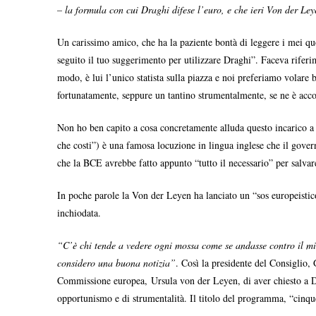
– la formula con cui Draghi difese l’euro, e che ieri Von der Ley
Un carissimo amico, che ha la paziente bontà di leggere i mei q
seguito il tuo suggerimento per utilizzare Draghi”. Faceva rifer
modo, è lui l’unico statista sulla piazza e noi preferiamo volare b
fortunatamente, seppure un tantino strumentalmente, se ne è acco
Non ho ben capito a cosa concretamente alluda questo incarico a 
che costi”) è una famosa locuzione in lingua inglese che il gove
che la BCE avrebbe fatto appunto “tutto il necessario” per salvar
In poche parole la Von der Leyen ha lanciato un “sos europeistic
inchiodata.
“C’è chi tende a vedere ogni mossa come se andasse contro il mi
considero una buona notizia”
. Così la presidente del Consiglio
Commissione europea, Ursula von der Leyen, di aver chiesto a Dr
opportunismo e di strumentalità. Il titolo del programma, “cinque 