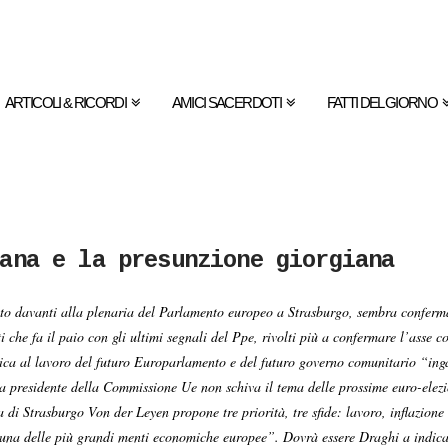
ARTICOLI & RICORDI
AMICI SACERDOTI
FATTI DEL GIORNO
ana e la presunzione giorgiana
uto davanti alla plenaria del Parlamento europeo a Strasburgo, sembra conferma
 fa il paio con gli ultimi segnali del Ppe, rivolti più a confermare l’asse con 
ca al lavoro del futuro Europarlamento e del futuro governo comunitario “in
La presidente della Commissione Ue non schiva il tema delle prossime euro-elez
 di Strasburgo Von der Leyen propone tre priorità, tre sfide: lavoro, inflazione 
, “una delle più grandi menti economiche europee”. Dovrà essere Draghi a indica