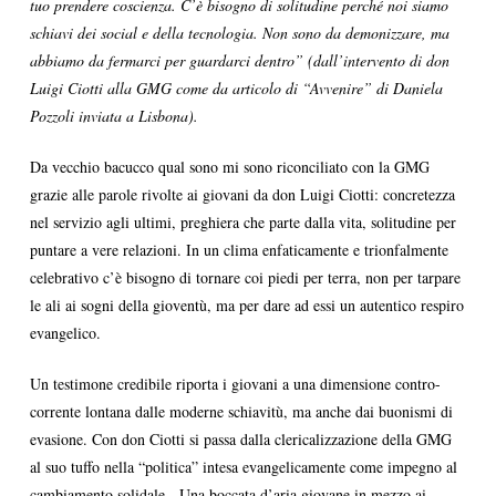
tuo prendere coscienza. C’è bisogno di solitudine perché noi siamo
schiavi dei social e della tecnologia. Non sono da demonizzare, ma
abbiamo da fermarci per guardarci dentro” (dall’intervento di don
Luigi Ciotti alla GMG come da articolo di “Avvenire” di Daniela
Pozzoli inviata a Lisbona).
Da vecchio bacucco qual sono mi sono riconciliato con la GMG
grazie alle parole rivolte ai giovani da don Luigi Ciotti: concretezza
nel servizio agli ultimi, preghiera che parte dalla vita, solitudine per
puntare a vere relazioni. In un clima enfaticamente e trionfalmente
celebrativo c’è bisogno di tornare coi piedi per terra, non per tarpare
le ali ai sogni della gioventù, ma per dare ad essi un autentico respiro
evangelico.
Un testimone credibile riporta i giovani a una dimensione contro-
corrente lontana dalle moderne schiavitù, ma anche dai buonismi di
evasione. Con don Ciotti si passa dalla clericalizzazione della GMG
al suo tuffo nella “politica” intesa evangelicamente come impegno al
cambiamento solidale. Una boccata d’aria giovane in mezzo ai