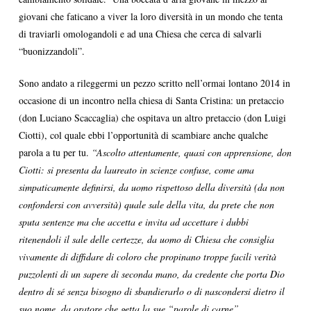
giovani che faticano a viver la loro diversità in un mondo che tenta
di traviarli omologandoli e ad una Chiesa che cerca di salvarli
“buonizzandoli”.
Sono andato a rileggermi un pezzo scritto nell’ormai lontano 2014 in
occasione di un incontro nella chiesa di Santa Cristina: un pretaccio
(don Luciano Scaccaglia) che ospitava un altro pretaccio (don Luigi
Ciotti), col quale ebbi l’opportunità di scambiare anche qualche
parola a tu per tu.
“Ascolto attentamente, quasi con apprensione, don
Ciotti: si presenta da laureato in scienze confuse, come ama
simpaticamente definirsi, da uomo rispettoso della diversità (da non
confondersi con avversità) quale sale della vita, da prete che non
sputa sentenze ma che accetta e invita ad accettare i dubbi
ritenendoli il sale delle certezze, da uomo di Chiesa che consiglia
vivamente di diffidare di coloro che propinano troppe facili verità
puzzolenti di un sapere di seconda mano, da credente che porta Dio
dentro di sé senza bisogno di sbandierarlo o di nascondersi dietro il
suo nome, da oratore che getta la sue “parole di carne”.