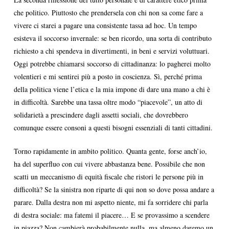
che politico. Piuttosto che prendersela con chi non sa come fare a
vivere ci starei a pagare una consistente tassa ad hoc. Un tempo
esisteva il soccorso invernale: se ben ricordo, una sorta di contributo
richiesto a chi spendeva in divertimenti, in beni e servizi voluttuari.
Oggi potrebbe chiamarsi soccorso di cittadinanza: lo pagherei molto
volentieri e mi sentirei più a posto in coscienza. Sì, perché prima
della politica viene l’etica e la mia impone di dare una mano a chi è
in difficoltà. Sarebbe una tassa oltre modo “piacevole”, un atto di
solidarietà a prescindere dagli assetti sociali, che dovrebbero
comunque essere consoni a questi bisogni essenziali di tanti cittadini.
Torno rapidamente in ambito politico. Quanta gente, forse anch’io,
ha del superfluo con cui vivere abbastanza bene. Possibile che non
scatti un meccanismo di equità fiscale che ristori le persone più in
difficoltà? Se la sinistra non riparte di qui non so dove possa andare a
parare. Dalla destra non mi aspetto niente, mi fa sorridere chi parla
di destra sociale: ma fatemi il piacere… E se provassimo a scendere
in piazza? Non cambierà probabilmente nulla, ma almeno daremo un