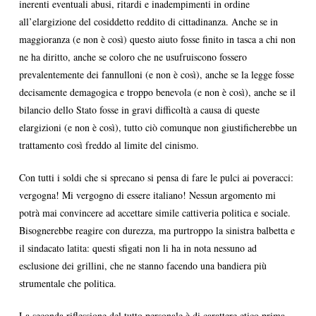
inerenti eventuali abusi, ritardi e inadempimenti in ordine
all’elargizione del cosiddetto reddito di cittadinanza. Anche se in
maggioranza (e non è così) questo aiuto fosse finito in tasca a chi non
ne ha diritto, anche se coloro che ne usufruiscono fossero
prevalentemente dei fannulloni (e non è così), anche se la legge fosse
decisamente demagogica e troppo benevola (e non è così), anche se il
bilancio dello Stato fosse in gravi difficoltà a causa di queste
elargizioni (e non è così), tutto ciò comunque non giustificherebbe un
trattamento così freddo al limite del cinismo.
Con tutti i soldi che si sprecano si pensa di fare le pulci ai poveracci:
vergogna! Mi vergogno di essere italiano! Nessun argomento mi
potrà mai convincere ad accettare simile cattiveria politica e sociale.
Bisognerebbe reagire con durezza, ma purtroppo la sinistra balbetta e
il sindacato latita: questi sfigati non li ha in nota nessuno ad
esclusione dei grillini, che ne stanno facendo una bandiera più
strumentale che politica.
La seconda riflessione del tutto personale è di carattere etico prima