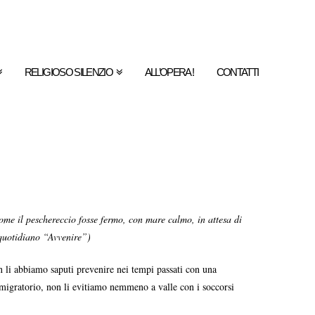
RELIGIOSO SILENZIO
ALL’OPERA !
CONTATTI
ome il peschereccio fosse fermo, con mare calmo, in attesa di
 quotidiano “Avvenire”)
on li abbiamo saputi prevenire nei tempi passati con una
 migratorio, non li evitiamo nemmeno a valle con i soccorsi