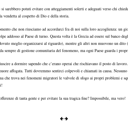
i sarebbero potuti evitare con atteggiamenti solerti e adeguati verso chi chiede
 vendetta al cospetto di Dio e della storia.
 momento che non riusciamo ad accordarci fra di noi sulla loro accoglienza: un g
lpe addosso al Paese di turno. Questa volta è la Grecia ad essere sul banco degl
ovuto meglio organizzarsi al riguardo), mentre gli altri non muovono un dito (d
a da sempre di gestione comunitaria del fenomeno, ma ogni Paese guarda i propri in
uscire a dormire sapendo che c’erano operai che rischiavano il posto di lavoro
muore affogata. Tutti dovremmo sentirci colpevoli e chiamati in causa. Nessuno 
ma che trova nei fenomeni migratori le valvole di sfogo ai propri problemi e squ
i!
offerenze di tanta gente e per evitare la sua tragica fine? Impossibile, ma vero!