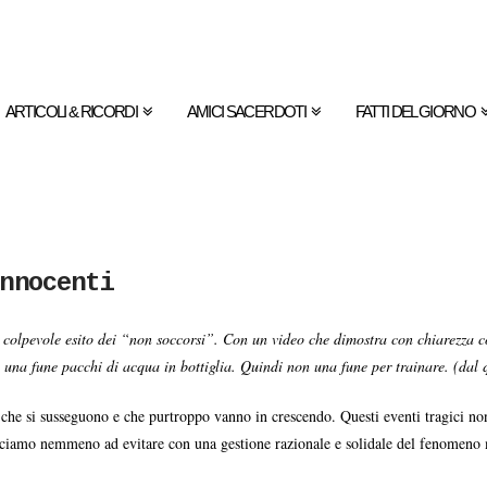
ARTICOLI & RICORDI
AMICI SACERDOTI
FATTI DEL GIORNO
nnocenti
 colpevole esito dei “non soccorsi”. Con un video che dimostra con chiarezza c
on una fune pacchi di acqua in bottiglia. Quindi non una fune per trainare. (dal
ti, che si susseguono e che purtroppo vanno in crescendo. Questi eventi tragici n
riusciamo nemmeno ad evitare con una gestione razionale e solidale del fenomeno