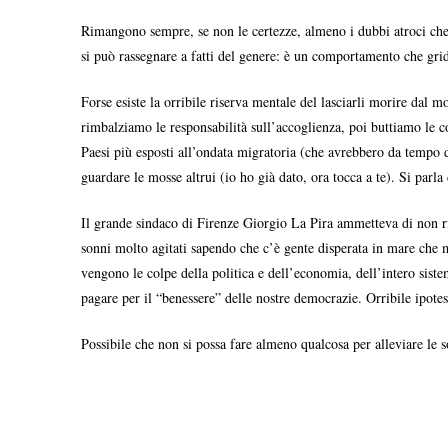
Rimangono sempre, se non le certezze, almeno i dubbi atroci che s
si può rassegnare a fatti del genere: è un comportamento che grida
Forse esiste la orribile riserva mentale del lasciarli morire dal
rimbalziamo le responsabilità sull’accoglienza, poi buttiamo le co
Paesi più esposti all’ondata migratoria (che avrebbero da tempo d
guardare le mosse altrui (io ho già dato, ora tocca a te). Si parl
Il grande sindaco di Firenze Giorgio La Pira ammetteva di non ri
sonni molto agitati sapendo che c’è gente disperata in mare che 
vengono le colpe della politica e dell’economia, dell’intero siste
pagare per il “benessere” delle nostre democrazie. Orribile ipotes
Possibile che non si possa fare almeno qualcosa per alleviare le s