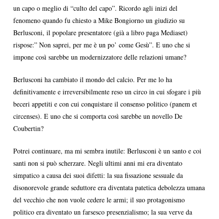
un capo o meglio di “culto del capo”. Ricordo agli inizi del
fenomeno quando fu chiesto a Mike Bongiorno un giudizio su
Berlusconi, il popolare presentatore (già a libro paga Mediaset)
rispose:” Non saprei, per me è un po’ come Gesù”. E uno che si
impone così sarebbe un modernizzatore delle relazioni umane?
Berlusconi ha cambiato il mondo del calcio. Per me lo ha
definitivamente e irreversibilmente reso un circo in cui sfogare i più
beceri appetiti e con cui conquistare il consenso politico (panem et
circenses). E uno che si comporta così sarebbe un novello De
Coubertin?
Potrei continuare, ma mi sembra inutile: Berlusconi è un santo e coi
santi non si può scherzare. Negli ultimi anni mi era diventato
simpatico a causa dei suoi difetti: la sua fissazione sessuale da
disonorevole grande seduttore era diventata patetica debolezza umana
del vecchio che non vuole cedere le armi; il suo protagonismo
politico era diventato un farsesco presenzialismo; la sua verve da