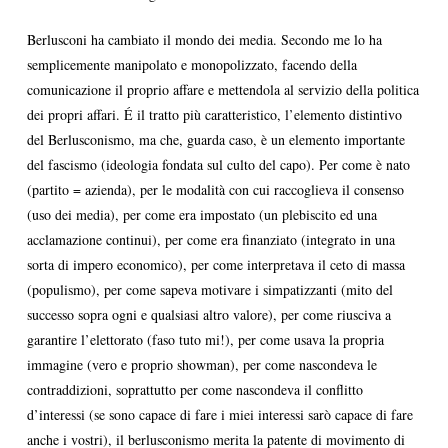
Berlusconi ha cambiato il mondo dei media. Secondo me lo ha
semplicemente manipolato e monopolizzato, facendo della
comunicazione il proprio affare e mettendola al servizio della politica
dei propri affari. É il tratto più caratteristico, l’elemento distintivo
del Berlusconismo, ma che, guarda caso, è un elemento importante
del fascismo (ideologia fondata sul culto del capo). Per come è nato
(partito = azienda), per le modalità con cui raccoglieva il consenso
(uso dei media), per come era impostato (un plebiscito ed una
acclamazione continui), per come era finanziato (integrato in una
sorta di impero economico), per come interpretava il ceto di massa
(populismo), per come sapeva motivare i simpatizzanti (mito del
successo sopra ogni e qualsiasi altro valore), per come riusciva a
garantire l’elettorato (faso tuto mi!), per come usava la propria
immagine (vero e proprio showman), per come nascondeva le
contraddizioni, soprattutto per come nascondeva il conflitto
d’interessi (se sono capace di fare i miei interessi sarò capace di fare
anche i vostri), il berlusconismo merita la patente di movimento di