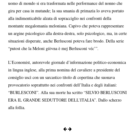
uomo di mondo si era trasformata nelle performance del nonno che
gira per casa in mutande; la sua smania di primazia lo aveva portato
alla indimenticabile alzata di sopracciglio nei confronti della
montante megalomania meloniana. Capivo che poteva rappresentare
un argine psicologico alla destra-destra, solo psicologico, ma, in certe
situazioni disperate, anche Berlusconi poteva fare brodo. Della serie
“putost che la Meloni giòvna è mej Berlusconi véc’”.
L’Economist, autorevole giornale d’informazione politico-economica
in lingua inglese, alla prima nomina del cavaliere a presidente del
consiglio uscì con un sarcastico titolo di copertina che suonava
provocatorio soprattutto nei confronti dell’Italia e degli italiani:
“BURLESCONI”. Alla sua morte ha scritto “SILVIO BERLUSCONI
ERA IL GRANDE SEDUTTORE DELL’ITALIA”. Dallo scherzo
alla follia.