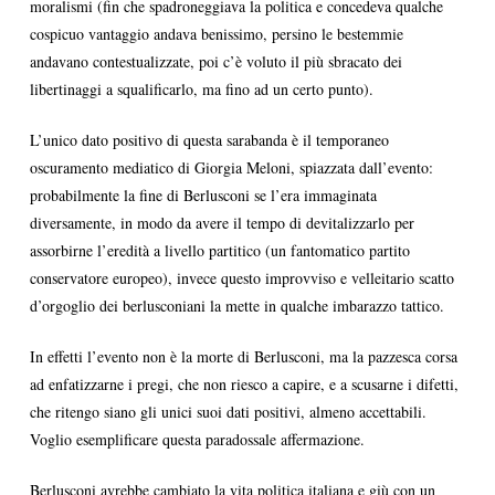
moralismi (fin che spadroneggiava la politica e concedeva qualche
cospicuo vantaggio andava benissimo, persino le bestemmie
andavano contestualizzate, poi c’è voluto il più sbracato dei
libertinaggi a squalificarlo, ma fino ad un certo punto).
L’unico dato positivo di questa sarabanda è il temporaneo
oscuramento mediatico di Giorgia Meloni, spiazzata dall’evento:
probabilmente la fine di Berlusconi se l’era immaginata
diversamente, in modo da avere il tempo di devitalizzarlo per
assorbirne l’eredità a livello partitico (un fantomatico partito
conservatore europeo), invece questo improvviso e velleitario scatto
d’orgoglio dei berlusconiani la mette in qualche imbarazzo tattico.
In effetti l’evento non è la morte di Berlusconi, ma la pazzesca corsa
ad enfatizzarne i pregi, che non riesco a capire, e a scusarne i difetti,
che ritengo siano gli unici suoi dati positivi, almeno accettabili.
Voglio esemplificare questa paradossale affermazione.
Berlusconi avrebbe cambiato la vita politica italiana e giù con un