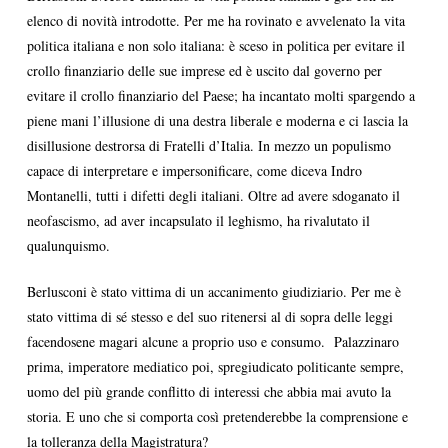
elenco di novità introdotte. Per me ha rovinato e avvelenato la vita
politica italiana e non solo italiana: è sceso in politica per evitare il
crollo finanziario delle sue imprese ed è uscito dal governo per
evitare il crollo finanziario del Paese; ha incantato molti spargendo a
piene mani l’illusione di una destra liberale e moderna e ci lascia la
disillusione destrorsa di Fratelli d’Italia. In mezzo un populismo
capace di interpretare e impersonificare, come diceva Indro
Montanelli, tutti i difetti degli italiani. Oltre ad avere sdoganato il
neofascismo, ad aver incapsulato il leghismo, ha rivalutato il
qualunquismo.
Berlusconi è stato vittima di un accanimento giudiziario. Per me è
stato vittima di sé stesso e del suo ritenersi al di sopra delle leggi
facendosene magari alcune a proprio uso e consumo. Palazzinaro
prima, imperatore mediatico poi, spregiudicato politicante sempre,
uomo del più grande conflitto di interessi che abbia mai avuto la
storia. E uno che si comporta così pretenderebbe la comprensione e
la tolleranza della Magistratura?