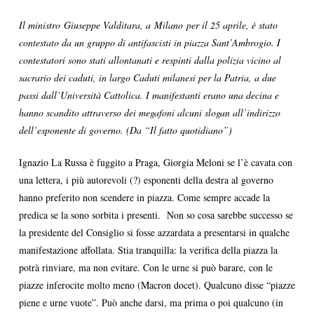
Il ministro Giuseppe Valditara, a Milano per il 25 aprile, è stato
contestato da un gruppo di antifascisti in piazza Sant’Ambrogio. I
contestatori sono stati allontanati e respinti dalla polizia vicino al
sacrario dei caduti, in largo Caduti milanesi per la Patria, a due
passi dall’Università Cattolica. I manifestanti erano una decina e
hanno scandito attraverso dei megafoni alcuni slogan all’indirizzo
dell’esponente di governo. (Da “Il fatto quotidiano”)
Ignazio La Russa è fuggito a Praga, Giorgia Meloni se l’è cavata con
una lettera, i più autorevoli (?) esponenti della destra al governo
hanno preferito non scendere in piazza. Come sempre accade la
predica se la sono sorbita i presenti. Non so cosa sarebbe successo se
la presidente del Consiglio si fosse azzardata a presentarsi in qualche
manifestazione affollata. Stia tranquilla: la verifica della piazza la
potrà rinviare, ma non evitare. Con le urne si può barare, con le
piazze inferocite molto meno (Macron docet). Qualcuno disse “piazze
piene e urne vuote”. Può anche darsi, ma prima o poi qualcuno (in