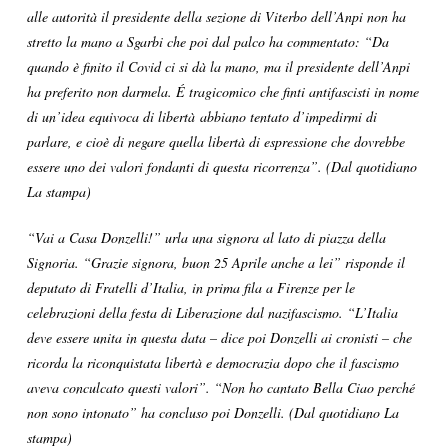
alle autorità il presidente della sezione di Viterbo dell’Anpi non ha
stretto la mano a Sgarbi che poi dal palco ha commentato: “Da
quando è finito il Covid ci si dà la mano, ma il presidente dell’Anpi
ha preferito non darmela.
É
tragicomico che finti antifascisti in nome
di un’idea equivoca di libertà abbiano tentato d’impedirmi di
parlare, e cioè di negare quella libertà di espressione che dovrebbe
essere uno dei valori fondanti di questa ricorrenza”. (Dal quotidiano
La stampa)
“Vai a Casa Donzelli!” urla una signora al lato di piazza della
Signoria. “Grazie signora, buon 25 Aprile anche a lei” risponde il
deputato di Fratelli d’Italia, in prima fila a Firenze per le
celebrazioni della festa di Liberazione dal nazifascismo. “L’Italia
deve essere unita in questa data – dice poi Donzelli ai cronisti – che
ricorda la riconquistata libertà e democrazia dopo che il fascismo
aveva conculcato questi valori”. “Non ho cantato Bella Ciao perché
non sono intonato” ha concluso poi Donzelli. (Dal quotidiano La
stampa)