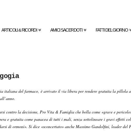
ARTICOLI & RICORDI
AMICI SACERDOTI
FATTI DEL GIORNO
gogia
a italiana del farmaco, è arrivato il via libera per rendere gratuita la pillola 
 all’anno.
rsi contro la decisione, Pro Vita & Famiglia che bolla come «grave e pericolo
era e gratuita come panacea di tutti i mali, senza sottolineare i gravi effetti col
ardarsi di ormoni». Si dice «sconcertato» anche Massimo Gandolfini, leader del 