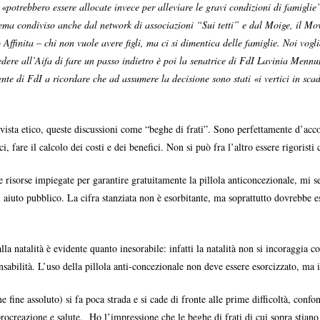
«potrebbero essere allocate invece per alleviare le gravi condizioni di famiglie”
ema condiviso anche dal network di associazioni “Sui tetti” e dal Moige, il Mov
o Affinita – chi non vuole avere figli, ma ci si dimentica delle famiglie. Noi vo
iedere all’Aifa di fare un passo indietro è poi la senatrice di FdI Lavinia Menn
nente di FdI a ricordare che ad assumere la decisione sono stati «i vertici in s
ista etico, queste discussioni come “beghe di frati”. Sono perfettamente d’accor
 fare il calcolo dei costi e dei benefici. Non si può fra l’altro essere rigoristi c
e risorse impiegate per garantire gratuitamente la pillola anticoncezionale, mi 
i aiuto pubblico. La cifra stanziata non è esorbitante, ma soprattutto dovrebbe 
lla natalità è evidente quanto inesorabile: infatti la natalità non si incoraggia 
sabilità. L’uso della pillola anti-concezionale non deve essere esorcizzato, ma i
e fine assoluto) si fa poca strada e si cade di fronte alle prime difficoltà, conf
creazione e salute. Ho l’impressione che le beghe di frati di cui sopra stiano 