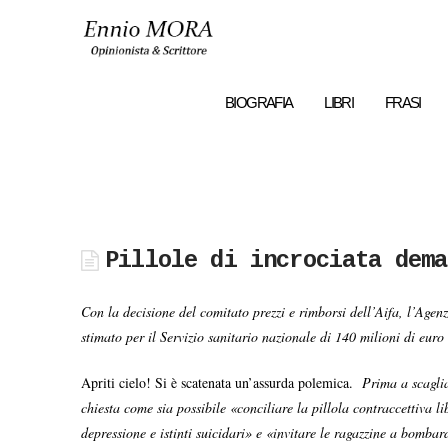
Ennio
MORA
BIOGRAFIA
LIBRI
FRASI
Pillole di incrociata dema
Con la decisione del comitato prezzi e rimborsi dell’Aifa, l’Agenzi
stimato per il Servizio sanitario nazionale di 140 milioni di euro
Apriti cielo! Si è scatenata un’assurda polemica.
Prima a scaglia
chiesta come sia possibile «conciliare la pillola contraccettiva lib
depressione e istinti suicidari» e «invitare le ragazzine a bomb