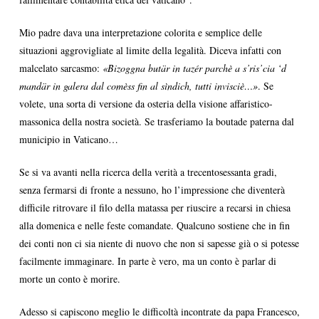
Mio padre dava una interpretazione colorita e semplice delle
situazioni aggrovigliate al limite della legalità. Diceva infatti con
malcelato sarcasmo:
«Bizoggna butär in tazér parchè a s’ris’cia ‘d
mandär in galera dal comèss fin al sìndich, tutti invisciè…»
. Se
volete, una sorta di versione da osteria della visione affaristico-
massonica della nostra società. Se trasferiamo la boutade paterna dal
municipio in Vaticano…
Se si va avanti nella ricerca della verità a trecentosessanta gradi,
senza fermarsi di fronte a nessuno, ho l’impressione che diventerà
difficile ritrovare il filo della matassa per riuscire a recarsi in chiesa
alla domenica e nelle feste comandate. Qualcuno sostiene che in fin
dei conti non ci sia niente di nuovo che non si sapesse già o si potesse
facilmente immaginare. In parte è vero, ma un conto è parlar di
morte un conto è morire.
Adesso si capiscono meglio le difficoltà incontrate da papa Francesco,