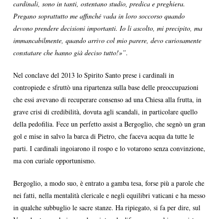
cardinali, sono in tanti, ostentano studio, predica e preghiera.
Pregano soprattutto me affinché vada in loro soccorso quando
devono prendere decisioni importanti. Io li ascolto, mi precipito, ma
immancabilmente, quando arrivo col mio parere, devo curiosamente
constatare che hanno già deciso tutto!»”.
Nel conclave del 2013 lo Spirito Santo prese i cardinali in
contropiede e sfruttò una ripartenza sulla base delle preoccupazioni
che essi avevano di recuperare consenso ad una Chiesa alla frutta, in
grave crisi di credibilità, dovuta agli scandali, in particolare quello
della pedofilia. Fece un perfetto assist a Bergoglio, che segnò un gran
gol e mise in salvo la barca di Pietro, che faceva acqua da tutte le
parti. I cardinali ingoiarono il rospo e lo votarono senza convinzione,
ma con curiale opportunismo.
Bergoglio, a modo suo, è entrato a gamba tesa, forse più a parole che
nei fatti, nella mentalità clericale e negli equilibri vaticani e ha messo
in qualche subbuglio le sacre stanze. Ha ripiegato, si fa per dire, sul