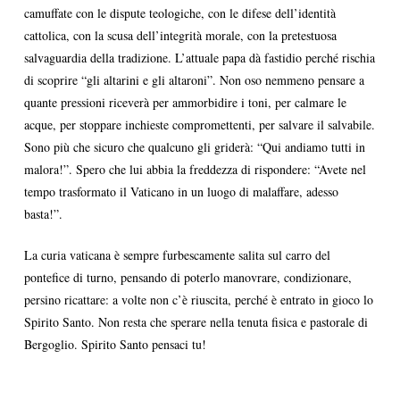
camuffate con le dispute teologiche, con le difese dell’identità
cattolica, con la scusa dell’integrità morale, con la pretestuosa
salvaguardia della tradizione. L’attuale papa dà fastidio perché rischia
di scoprire “gli altarini e gli altaroni”. Non oso nemmeno pensare a
quante pressioni riceverà per ammorbidire i toni, per calmare le
acque, per stoppare inchieste compromettenti, per salvare il salvabile.
Sono più che sicuro che qualcuno gli griderà: “Qui andiamo tutti in
malora!”. Spero che lui abbia la freddezza di rispondere: “Avete nel
tempo trasformato il Vaticano in un luogo di malaffare, adesso
basta!”.
La curia vaticana è sempre furbescamente salita sul carro del
pontefice di turno, pensando di poterlo manovrare, condizionare,
persino ricattare: a volte non c’è riuscita, perché è entrato in gioco lo
Spirito Santo. Non resta che sperare nella tenuta fisica e pastorale di
Bergoglio. Spirito Santo pensaci tu!