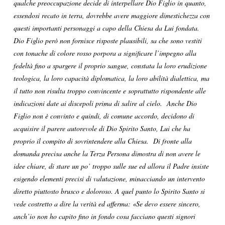
qualche preoccupazione decide di interpellare Dio Figlio in quanto,
essendosi recato in terra, dovrebbe avere maggiore dimestichezza con
questi importanti personaggi a capo della Chiesa da Lui fondata.
Dio Figlio però non fornisce risposte plausibili, sa che sono vestiti
con tonache di colore rosso porpora a significare l’impegno alla
fedeltà fino a spargere il proprio sangue, constata la loro erudizione
teologica, la loro capacità diplomatica, la loro abilità dialettica, ma
il tutto non risulta troppo convincente e soprattutto rispondente alle
indicazioni date ai discepoli prima di salire al cielo. Anche Dio
Figlio non è convinto e quindi, di comune accordo, decidono di
acquisire il parere autorevole di Dio Spirito Santo, Lui che ha
proprio il compito di sovrintendere alla Chiesa. Di fronte alla
domanda precisa anche la Terza Persona dimostra di non avere le
idee chiare, di stare un po’ troppo sulle sue ed allora il Padre insiste
esigendo elementi precisi di valutazione, minacciando un intervento
diretto piuttosto brusco e doloroso. A quel punto lo Spirito Santo si
vede costretto a dire la verità ed afferma: «Se devo essere sincero,
anch’io non ho capito fino in fondo cosa facciano questi signori