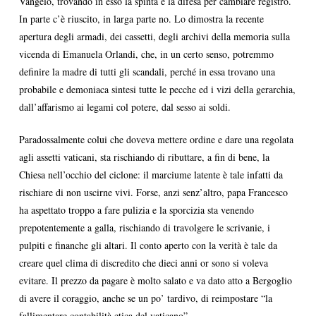
Vangelo, trovando in esso la spinta e la difesa per cambiare registro.
In parte c’è riuscito, in larga parte no. Lo dimostra la recente
apertura degli armadi, dei cassetti, degli archivi della memoria sulla
vicenda di Emanuela Orlandi, che, in un certo senso, potremmo
definire la madre di tutti gli scandali, perché in essa trovano una
probabile e demoniaca sintesi tutte le pecche ed i vizi della gerarchia,
dall’affarismo ai legami col potere, dal sesso ai soldi.
Paradossalmente colui che doveva mettere ordine e dare una regolata
agli assetti vaticani, sta rischiando di ributtare, a fin di bene, la
Chiesa nell’occhio del ciclone: il marciume latente è tale infatti da
rischiare di non uscirne vivi. Forse, anzi senz’altro, papa Francesco
ha aspettato troppo a fare pulizia e la sporcizia sta venendo
prepotentemente a galla, rischiando di travolgere le scrivanie, i
pulpiti e finanche gli altari. Il conto aperto con la verità è tale da
creare quel clima di discredito che dieci anni or sono si voleva
evitare. Il prezzo da pagare è molto salato e va dato atto a Bergoglio
di avere il coraggio, anche se un po’ tardivo, di reimpostare “la
fallimentare contabilità etica del vaticano”.