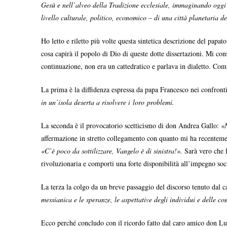
Gesù e nell’alveo della Tradizione ecclesiale, immaginando oggi 
livello culturale, politico, economico – di una città planetaria del
Ho letto e riletto più volte questa sintetica descrizione del papa
cosa capirà il popolo di Dio di queste dotte dissertazioni. Mi con
continuazione, non era un cattedratico e parlava in dialetto. C
La prima è la diffidenza espressa da papa Francesco nei confront
in un’isola deserta a risolvere i loro problemi.
La seconda è il provocatorio scetticismo di don Andrea Gallo:
«N
affermazione in stretto collegamento con quanto mi ha recentement
«
C’è poco da sottilizzare, Vangelo è di sinistra!
»
.
Sarà vero che l
rivoluzionaria e comporti una forte disponibilità all’impegno socia
La terza la colgo da un breve passaggio del discorso tenuto dal 
messianica e le speranze, le aspettative degli individui e delle com
Ecco perché concludo con il ricordo fatto dal caro amico don Lu