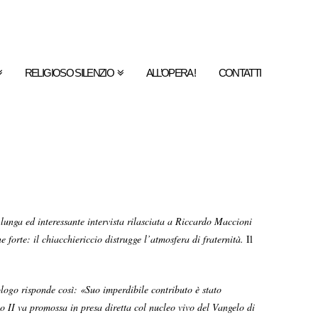
RELIGIOSO SILENZIO
ALL’OPERA !
CONTATTI
unga ed interessante intervista rilasciata a Riccardo Maccioni
 forte: il chiacchiericcio distrugge l’atmosfera di fraternità.
Il
ologo risponde così:
«
Suo imperdibile contributo è stato
 II va promossa in presa diretta col nucleo vivo del Vangelo di