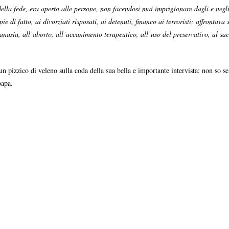
ella fede, era aperto alle persone, non facendosi mai imprigionare dagli e negl
pie di fatto, ai divorziati risposati, ai detenuti, financo ai terroristi; affrontav
tanasia, all’aborto, all’accanimento terapeutico, all’uso del preservativo, al s
izzico di veleno sulla coda della sua bella e importante intervista: non so se a
papa.