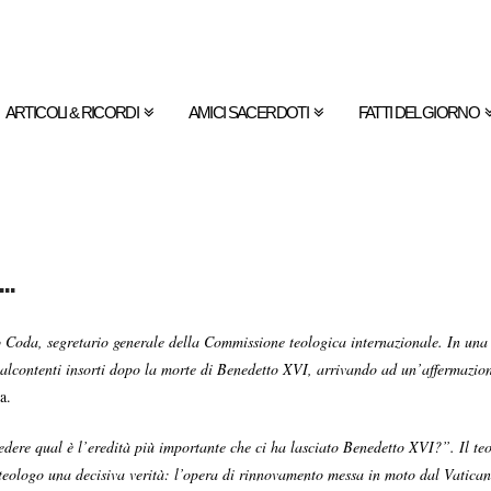
ARTICOLI & RICORDI
AMICI SACERDOTI
FATTI DEL GIORNO
…
oda, segretario generale della Commissione teologica internazionale. In una l
malcontenti insorti dopo la morte di Benedetto XVI, arrivando ad un’affermazione
a.
vedere qual è l’eredità più importante che ci ha lasciato Benedetto XVI?”. Il te
eologo una decisiva verità: l’opera di rinnovamento messa in moto dal Vaticano