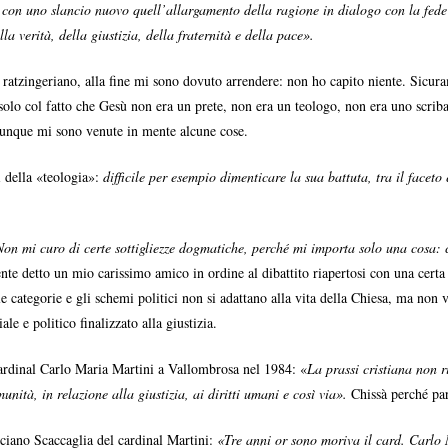
con uno slancio nuovo quell’allargamento della ragione in dialogo con la fede 
la verità, della giustizia, della fraternità e della pace
»
.
to ratzingeriano, alla fine mi sono dovuto arrendere: non ho capito niente. Sicu
solo col fatto che Gesù non era un prete, non era un teologo, non era uno scriba,
omunque mi sono venute in mente alcune cose.
i della «teologia»:
difficile per esempio dimenticare la sua battuta, tra il faceto 
on mi curo di certe sottigliezze dogmatiche, perché mi importa solo una cosa: 
e detto un mio carissimo amico in ordine al dibattito riapertosi con una certa vi
e categorie e gli schemi politici non si adattano alla vita della Chiesa, ma non
le e politico finalizzato alla giustizia.
cardinal Carlo Maria Martini a Vallombrosa nel 1984: «
La prassi cristiana non r
unità, in relazione alla giustizia, ai diritti umani e così via».
Chissà perché pa
ciano Scaccaglia del cardinal Martini:
«Tre anni or sono moriva il card. Carlo 