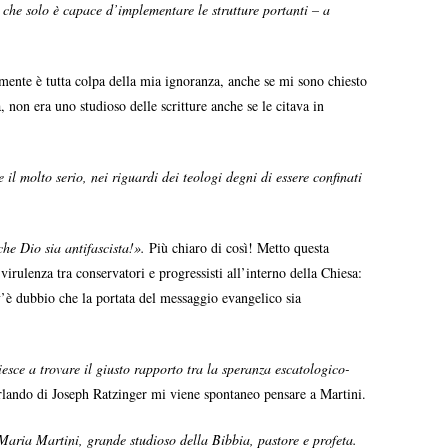
che solo è capace d’implementare le strutture portanti – a
ramente è tutta colpa della mia ignoranza, anche se mi sono chiesto
 non era uno studioso delle scritture anche se le citava in
e il molto serio, nei riguardi dei teologi degni di essere confinati
che Dio sia antifascista!».
Più chiaro di così! Metto questa
rulenza tra conservatori e progressisti all’interno della Chiesa:
 v’è dubbio che la portata del messaggio evangelico sia
iesce a trovare il giusto rapporto tra la speranza escatologico-
rlando di Joseph Ratzinger mi viene spontaneo pensare a Martini.
Maria Martini, grande studioso della Bibbia, pastore e profeta.