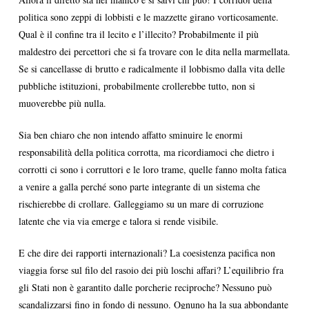
politica sono zeppi di lobbisti e le mazzette girano vorticosamente.
Qual è il confine tra il lecito e l’illecito? Probabilmente il più
maldestro dei percettori che si fa trovare con le dita nella marmellata.
Se si cancellasse di brutto e radicalmente il lobbismo dalla vita delle
pubbliche istituzioni, probabilmente crollerebbe tutto, non si
muoverebbe più nulla.
Sia ben chiaro che non intendo affatto sminuire le enormi
responsabilità della politica corrotta, ma ricordiamoci che dietro i
corrotti ci sono i corruttori e le loro trame, quelle fanno molta fatica
a venire a galla perché sono parte integrante di un sistema che
rischierebbe di crollare. Galleggiamo su un mare di corruzione
latente che via via emerge e talora si rende visibile.
E che dire dei rapporti internazionali? La coesistenza pacifica non
viaggia forse sul filo del rasoio dei più loschi affari? L’equilibrio fra
gli Stati non è garantito dalle porcherie reciproche? Nessuno può
scandalizzarsi fino in fondo di nessuno. Ognuno ha la sua abbondante