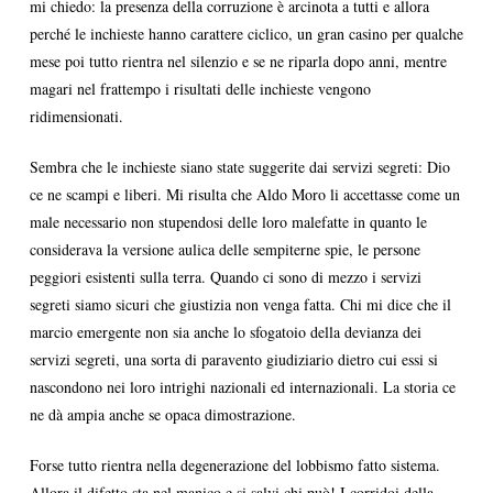
mi chiedo: la presenza della corruzione è arcinota a tutti e allora
perché le inchieste hanno carattere ciclico, un gran casino per qualche
mese poi tutto rientra nel silenzio e se ne riparla dopo anni, mentre
magari nel frattempo i risultati delle inchieste vengono
ridimensionati.
Sembra che le inchieste siano state suggerite dai servizi segreti: Dio
ce ne scampi e liberi. Mi risulta che Aldo Moro li accettasse come un
male necessario non stupendosi delle loro malefatte in quanto le
considerava la versione aulica delle sempiterne spie, le persone
peggiori esistenti sulla terra. Quando ci sono di mezzo i servizi
segreti siamo sicuri che giustizia non venga fatta. Chi mi dice che il
marcio emergente non sia anche lo sfogatoio della devianza dei
servizi segreti, una sorta di paravento giudiziario dietro cui essi si
nascondono nei loro intrighi nazionali ed internazionali. La storia ce
ne dà ampia anche se opaca dimostrazione.
Forse tutto rientra nella degenerazione del lobbismo fatto sistema.
Allora il difetto sta nel manico e si salvi chi può! I corridoi della