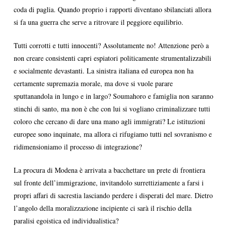
coda di paglia. Quando proprio i rapporti diventano sbilanciati allora
si fa una guerra che serve a ritrovare il peggiore equilibrio.
Tutti corrotti e tutti innocenti? Assolutamente no! Attenzione però a
non creare consistenti capri espiatori politicamente strumentalizzabili
e socialmente devastanti. La sinistra italiana ed europea non ha
certamente supremazia morale, ma dove si vuole parare
sputtanandola in lungo e in largo? Soumahoro e famiglia non saranno
stinchi di santo, ma non è che con lui si vogliano criminalizzare tutti
coloro che cercano di dare una mano agli immigrati? Le istituzioni
europee sono inquinate, ma allora ci rifugiamo tutti nel sovranismo e
ridimensioniamo il processo di integrazione?
La procura di Modena è arrivata a bacchettare un prete di frontiera
sul fronte dell’immigrazione, invitandolo surrettiziamente a farsi i
propri affari di sacrestia lasciando perdere i disperati del mare. Dietro
l’angolo della moralizzazione incipiente ci sarà il rischio della
paralisi egoistica ed individualistica?